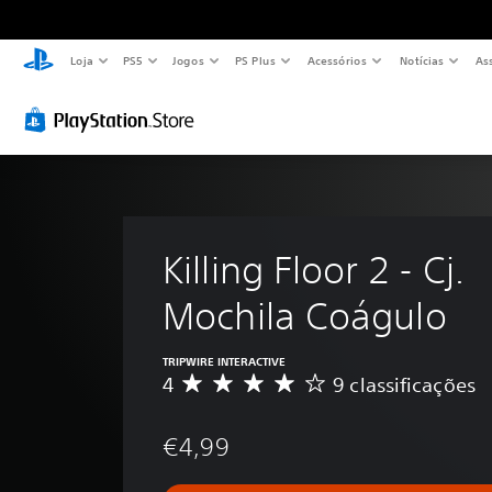
Loja
PS5
Jogos
PS Plus
Acessórios
Notícias
As
Killing Floor 2 - Cj. 
Mochila Coágulo
TRIPWIRE INTERACTIVE
4
9 classificações
C
l
a
€4,99
s
s
i