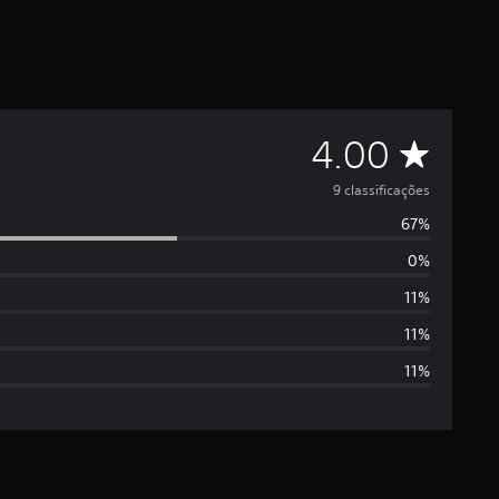
C
4.00
l
9 classificações
67%
a
0%
s
11%
s
11%
11%
i
f
i