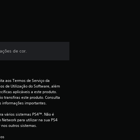
c
a
ç
ã
ações de cor.
o
m
ita aos Termos de Serviço da 
é
s de Utilização do Software, além 
íficas aplicáveis a este produto. 
d
o transfiras este produto. Consulta 
s informações importantes.
i
ara vários sistemas PS4™. Não é 
 Network para utilizar na sua PS4 
a
r nos outros sistemas.
d
 os 