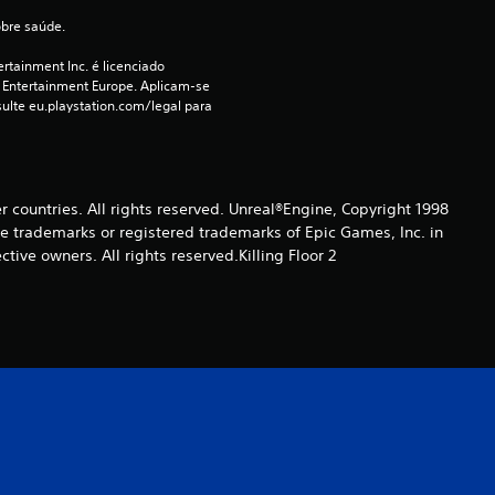
obre saúde.
e
rtainment Inc. é licenciado 
4
 Entertainment Europe. Aplicam-se 
ulte eu.playstation.com/legal para 
e
s
er countries. All rights reserved. Unreal®Engine, Copyright 1998
t
re trade­marks or registered trademarks of Epic Games, Inc. in
ive owners. All rights reserved.Killing Floor 2
r
e
l
a
s