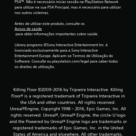
PS4™. Não é necessário iniciar sessão na PlayStation Network 
r
para utilizar na sua PS4 Principal, mas é necessário para utilizar 
nos outros sistemas.
e
Antes de utilizar este produto, consulte os 
Avisos de saúde
l
 para obter informações importantes sobre saúde.
a
Library programs ©Sony Interactive Entertainment Inc. é 
licenciado exclusivamente para a Sony Interactive 
s
Entertainment Europe. Aplicam-se Termos de Utilização do 
Software. Consulte eu.playstation.com/legal para saber todos 
(
os direitos de utilização.
d
e
Killing Floor ©2009-2016 by Tripwire Interactive. Killing
Floor® is a registered trademark of Tripwire Interactive in
u
the USA and other countries. All rights reserved.
m
Unreal®Engine, Copyright 1998 – 2016, Epic Games, Inc. All
rights reserved. Unreal®, Unreal® Engine, the circle-U logo
m
and the Powered by Unreal® Engine logo are trade­marks or
registered trademarks of Epic Games, Inc. in the United
á
States of America and elsewhere. All other trademarks,