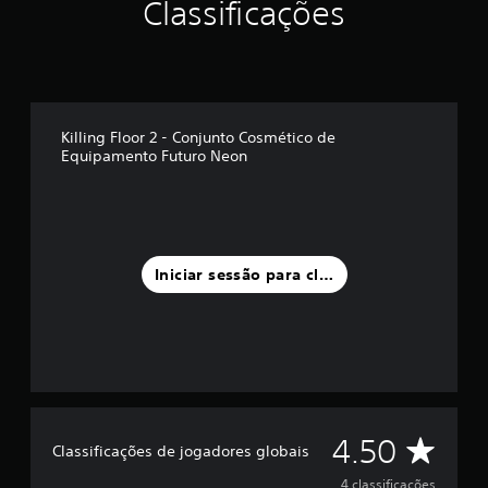
Classificações
e
u
m
m
á
x
i
Killing Floor 2 - Conjunto Cosmético de
m
Equipamento Futuro Neon
o
d
e
c
i
n
Iniciar sessão para classificar
c
o
)
c
o
m
b
a
s
C
4.50
Classificações de jogadores globais
e
e
4 classificações