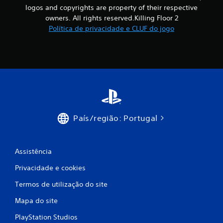
logos and copyrights are property of their respective
x
owners. All rights reserved.Killing Floor 2
i
Política de privacidade e CLUF do jogo
m
o
d
e
País/região: Portugal
c
i
Assistência
n
Privacidade e cookies
c
Termos de utilização do site
o
Mapa do site
)
PlayStation Studios