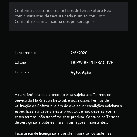
é
Contém 5 acessórios cosméticos de tema Futuro Neon
com 4 variantes de textura cada num só conjunto.
d
Compatível com a maioria dos personagens.
i
a
Lançamento:
7/6/2020
d
Editora:
TRIPWIRE INTERACTIVE
e
Géneros:
Ação, Ação
4
.
A transferência deste produto está sujeita aos Termos de 
5
Serviço da PlayStation Network e aos nossos Termos de 
Utilização do Software, além de quaisquer condições adicionais 
e
específicas aplicáveis a este produto. Se não desejas aceitar 
estes termos, não transfiras este produto. Consulta os Termos 
s
de Serviço para obteres mais informações importantes.
t
Taxa única de licença para transferir para vários sistemas 