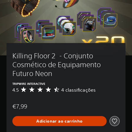
Killing Floor 2  - Conjunto 
Cosmético de Equipamento 
Futuro Neon
TRIPWIRE INTERACTIVE
4.5
4 classificações
C
l
a
€7,99
s
s
i
Adicionar ao carrinho
f
i