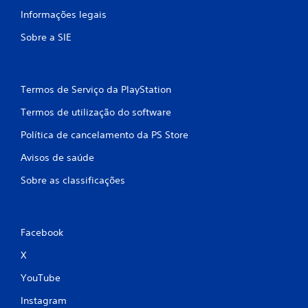
c
Informações legais
o
Sobre a SIE
m
b
Termos de Serviço da PlayStation
a
Termos de utilização do software
Política de cancelamento da PS Store
s
Avisos de saúde
e
Sobre as classificações
e
m
Facebook
4
X
c
YouTube
l
Instagram