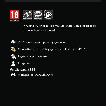
c
a
ç
ã
o
m
In-Game Purchases, Idioma, Violência, Compras no jogo
é
(inclui artigos aleatórios)
d
i
a
PS Plus necessário para o jogo online
d
e
Compatível com até 12 jogadores online com o PS Plus
4
.
Jogos online opcionais
5
1 jogador
e
s
Versão para a PS4
t
Vibração do DUALSHOCK 4
r
e
l
a
s
(
d