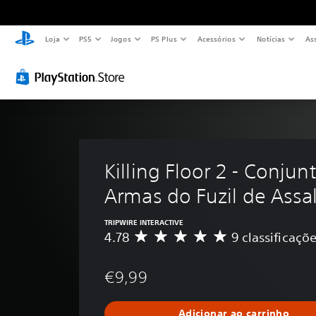
Loja
PS5
Jogos
PS Plus
Acessórios
Notícias
As
Killing Floor 2 - Conjun
Armas do Fuzil de Assa
TRIPWIRE INTERACTIVE
4.78
9 classificaçõ
C
l
a
€9,99
s
s
i
Adicionar ao carrinho