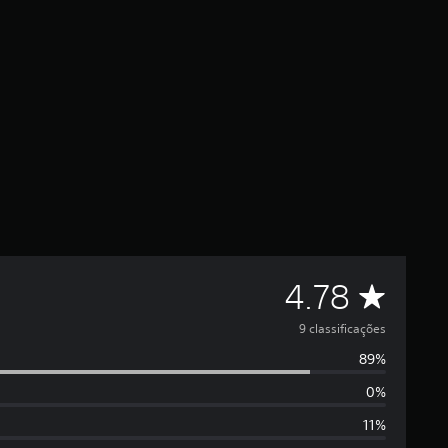
C
4.78
l
9 classificações
89%
a
0%
s
11%