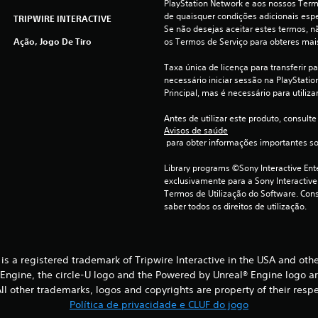
PlayStation Network e aos nossos Termo
de quaisquer condições adicionais espec
TRIPWIRE INTERACTIVE
Se não desejas aceitar estes termos, nã
Ação, Jogo De Tiro
os Termos de Serviço para obteres mai
Taxa única de licença para transferir p
necessário iniciar sessão na PlayStation
Principal, mas é necessário para utiliza
Antes de utilizar este produto, consulte
Avisos de saúde
 para obter informações importantes s
Library programs ©Sony Interactive Ente
exclusivamente para a Sony Interactive
Termos de Utilização do Software. Cons
saber todos os direitos de utilização.
® is a registered trademark of Tripwire Interactive in the USA and oth
® Engine, the circle-U logo and the Powered by Unreal® Engine logo a
l other trademarks, logos and copyrights are property of their respect
Política de privacidade e CLUF do jogo