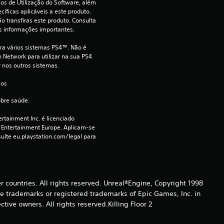
s de Utilização do Software, além 
d
íficas aplicáveis a este produto. 
o transfiras este produto. Consulta 
s informações importantes.
i
ara vários sistemas PS4™. Não é 
a
 Network para utilizar na sua PS4 
r nos outros sistemas.
d
 os 
e
obre saúde.
4
rtainment Inc. é licenciado 
 Entertainment Europe. Aplicam-se 
.
ulte eu.playstation.com/legal para 
7
8
er countries. All rights reserved. Unreal®Engine, Copyright 1998
re trade­marks or registered trademarks of Epic Games, Inc. in
e
ive owners. All rights reserved.Killing Floor 2