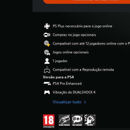
f
i
c
a
ç
PS Plus necessário para o jogo online
ã
o
Compras no jogo opcionais
m
Compatível com até 12 jogadores online com o P
é
d
Jogos online opcionais
i
1 jogador
a
d
Compatível com a Reprodução remota
e
Versão para a PS4
4
PS4 Pro Enhanced
.
7
Vibração do DUALSHOCK 4
8
e
Visualizar tudo
s
t
r
e
l