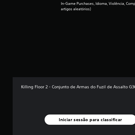
a
In-Game Purchases, Idioma, Violência, Compr
artigos aleatórios)
s
(
d
e
u
m
m
á
x
i
m
o
d
e
Killing Floor 2 - Conjunto de Armas do Fuzil de Assalto G3
c
i
n
c
o
)
Iniciar sessão para classificar
c
o