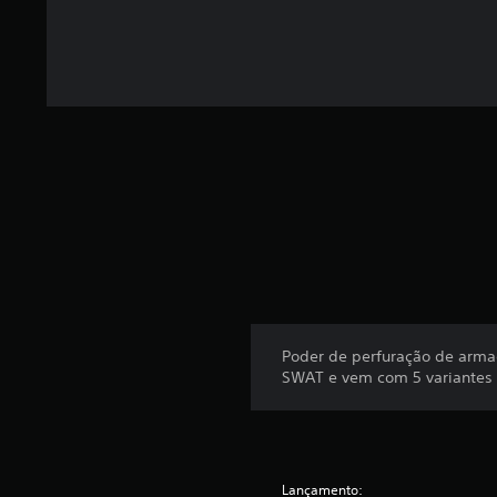
m
b
a
s
e
e
m
9
c
l
a
s
s
i
f
i
c
Poder de perfuração de arma
a
SWAT e vem com 5 variantes 
ç
õ
e
s
Lançamento: