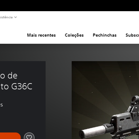
sistência
Mais recentes
Coleções
Pechinchas
Subsc
to de 
lto G36C
es