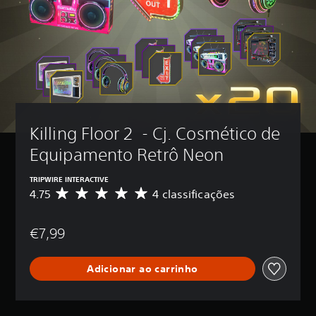
Killing Floor 2  - Cj. Cosmético de 
Equipamento Retrô Neon
TRIPWIRE INTERACTIVE
4.75
4 classificações
C
l
a
€7,99
s
s
i
Adicionar ao carrinho
f
i
c
a