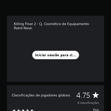
u
m
m
á
x
Killing Floor 2 - Cj. Cosmético de Equipamento
i
Retrô Neon
m
o
d
e
c
i
Iniciar sessão para classificar
n
c
o
)
c
o
m
b
a
C
4.75
Classificações de jogadores globais
s
e
l
4 classificações
e
m
75%