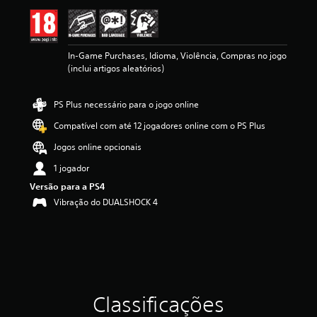
ç
ã
o
m
In-Game Purchases, Idioma, Violência, Compras no jogo
é
(inclui artigos aleatórios)
d
i
a
PS Plus necessário para o jogo online
d
e
Compatível com até 12 jogadores online com o PS Plus
4
.
Jogos online opcionais
7
1 jogador
5
e
Versão para a PS4
s
Vibração do DUALSHOCK 4
t
r
e
l
a
s
(
Classificações
d
e