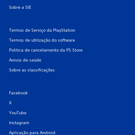
c
Sobre a SIE
o
m
Termos de Serviço da PlayStation
b
Termos de utilização do software
Política de cancelamento da PS Store
a
Avisos de saúde
s
Sobre as classificações
e
e
Facebook
m
X
4
YouTube
c
Instagram
l
Aplicação para Android