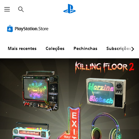
P
e
s
q
u
i
s
a
r
Mais recentes
Coleções
Pechinchas
Subscrições