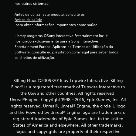
nos outros sistemas.
r
Antes de utilizar este produto, consulte os 
Avisos de saúde
e
 para obter informações importantes sobre saúde.
l
Library programs ©Sony Interactive Entertainment Inc. é 
licenciado exclusivamente para a Sony Interactive 
a
Entertainment Europe. Aplicam-se Termos de Utilização do 
Software. Consulte eu.playstation.com/legal para saber todos 
s
os direitos de utilização.
(
d
Killing Floor ©2009-2016 by Tripwire Interactive. Killing
Floor® is a registered trademark of Tripwire Interactive in
e
the USA and other countries. All rights reserved.
u
Unreal®Engine, Copyright 1998 – 2016, Epic Games, Inc. All
rights reserved. Unreal®, Unreal® Engine, the circle-U logo
m
and the Powered by Unreal® Engine logo are trade­marks or
registered trademarks of Epic Games, Inc. in the United
m
States of America and elsewhere. All other trademarks,
logos and copyrights are property of their respective
á