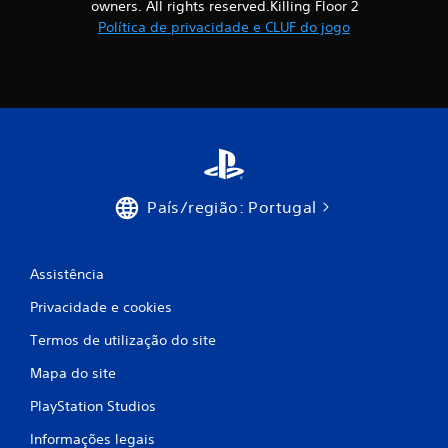
owners. All rights reserved.Killing Floor 2
x
Política de privacidade e CLUF do jogo
i
m
o
d
País/região: Portugal
e
c
Assistência
i
Privacidade e cookies
n
Termos de utilização do site
c
Mapa do site
o
PlayStation Studios
)
Informações legais