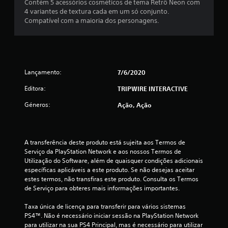
é
Contém 5 acessórios cosméticos de tema Retrô Neon com
4 variantes de textura cada em um só conjunto.
d
Compatível com a maioria dos personagens.
i
a
Lançamento:
7/6/2020
d
Editora:
TRIPWIRE INTERACTIVE
e
Géneros:
Ação, Ação
4
.
A transferência deste produto está sujeita aos Termos de 
7
Serviço da PlayStation Network e aos nossos Termos de 
Utilização do Software, além de quaisquer condições adicionais 
5
específicas aplicáveis a este produto. Se não desejas aceitar 
estes termos, não transfiras este produto. Consulta os Termos 
e
de Serviço para obteres mais informações importantes.
s
Taxa única de licença para transferir para vários sistemas 
PS4™. Não é necessário iniciar sessão na PlayStation Network 
t
para utilizar na sua PS4 Principal, mas é necessário para utilizar 