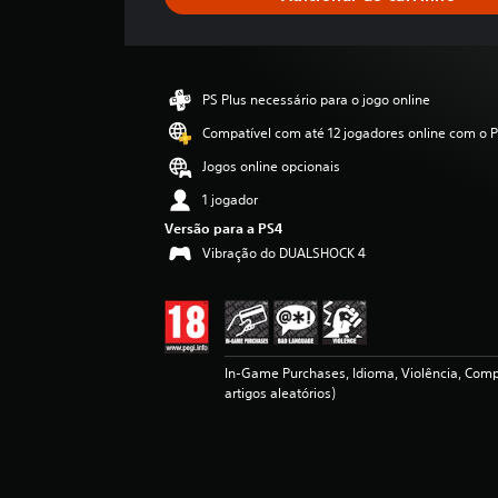
a
c
l
a
s
PS Plus necessário para o jogo online
s
i
Compatível com até 12 jogadores online com o P
f
Jogos online opcionais
i
c
1 jogador
a
Versão para a PS4
ç
Vibração do DUALSHOCK 4
ã
o
In-Game Purchases, Idioma, Violência, Compr
artigos aleatórios)