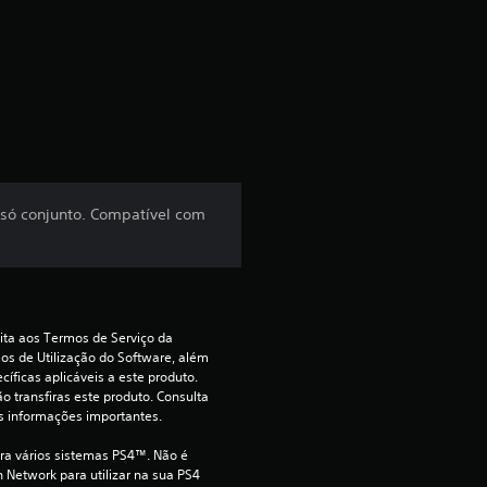
c
l
a
s
s
 só conjunto. Compatível com
i
f
i
ita aos Termos de Serviço da 
s de Utilização do Software, além 
c
íficas aplicáveis a este produto. 
o transfiras este produto. Consulta 
s informações importantes.
a
ara vários sistemas PS4™. Não é 
ç
 Network para utilizar na sua PS4 