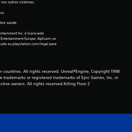
r nos outros sistemas.
ã
 os 
o
obre saúde.
rtainment Inc. é licenciado 
 Entertainment Europe. Aplicam-se 
ulte eu.playstation.com/legal para 
er countries. All rights reserved. Unreal®Engine, Copyright 1998
re trade­marks or registered trademarks of Epic Games, Inc. in
ive owners. All rights reserved.Killing Floor 2