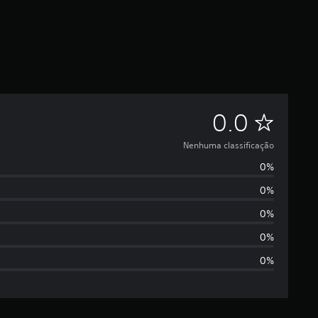
N
0.0
e
Nenhuma classificação
0%
n
0%
h
0%
u
0%
0%
m
a