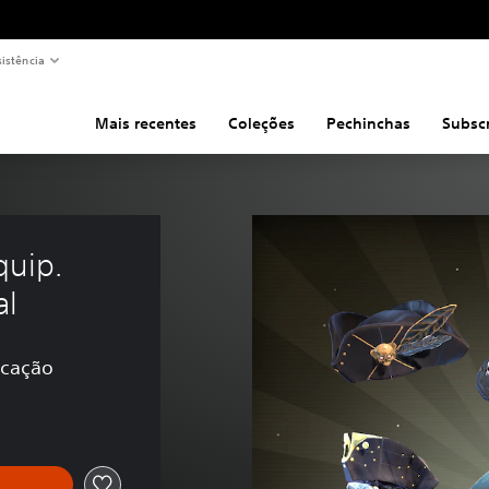
sistência
Mais recentes
Coleções
Pechinchas
Subsc
quip. 
al
icação