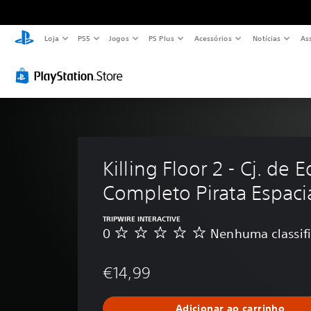
Loja
PS5
Jogos
PS Plus
Acessórios
Notícias
As
Killing Floor 2 - Cj. de E
Completo Pirata Espaci
TRIPWIRE INTERACTIVE
0
Nenhuma classif
N
e
n
€14,99
h
u
m
Adicionar ao carrinho