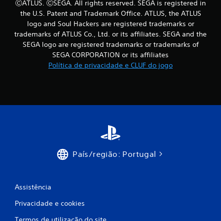
ⒸATLUS. ⒸSEGA. All rights reserved. SEGA is registered in
m
the U.S. Patent and Trademark Office. ATLUS, the ATLUS
logo and Soul Hackers are registered trademarks or
o
trademarks of ATLUS Co., Ltd. or its affiliates. SEGA and the
SEGA logo are registered trademarks or trademarks of
d
SEGA CORPORATION or its affiliates
e
Política de privacidade e CLUF do jogo
c
i
n
c
País/região: Portugal
o
)
Assistência
c
Privacidade e cookies
o
Termos de utilização do site