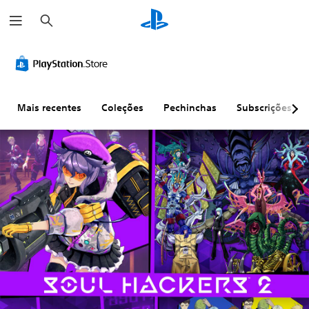
P
e
s
q
u
i
s
a
r
Mais recentes
Coleções
Pechinchas
Subscrições