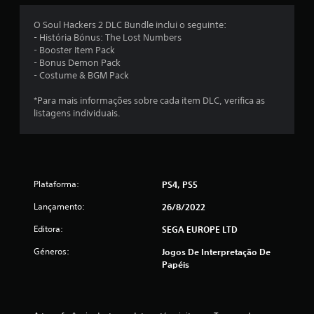
é
O Soul Hackers 2 DLC Bundle inclui o seguinte:
- História Bónus: The Lost Numbers
d
- Booster Item Pack
- Bonus Demon Pack
i
- Costume & BGM Pack
a
*Para mais informações sobre cada item DLC, verifica as
listagens individuais.
d
e
5
Plataforma:
PS4, PS5
e
Lançamento:
26/8/2022
s
Editora:
SEGA EUROPE LTD
Géneros:
t
Jogos De Interpretação De
Papéis
r
e