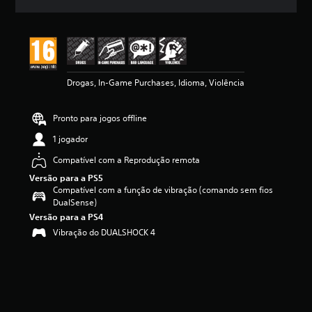
c
a
ç
ã
o
m
Drogas, In-Game Purchases, Idioma, Violência
é
d
i
Pronto para jogos offline
a
d
1 jogador
e
5
Compatível com a Reprodução remota
e
Versão para a PS5
s
Compatível com a função de vibração (comando sem fios
t
DualSense)
r
Versão para a PS4
e
Vibração do DUALSHOCK 4
l
a
s
(
d
e
u