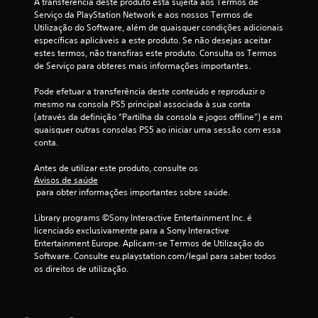
A transferência deste produto está sujeita aos Termos de 
Serviço da PlayStation Network e aos nossos Termos de 
l
Utilização do Software, além de quaisquer condições adicionais 
específicas aplicáveis a este produto. Se não desejas aceitar 
a
estes termos, não transfiras este produto. Consulta os Termos 
de Serviço para obteres mais informações importantes.
s
Pode efetuar a transferência deste conteúdo e reproduzir o 
(
mesmo na consola PS5 principal associada à sua conta 
(através da definição “Partilha da consola e jogos offline”) e em 
d
quaisquer outras consolas PS5 ao iniciar uma sessão com essa 
conta.
e
Antes de utilizar este produto, consulte os 
u
Avisos de saúde
 para obter informações importantes sobre saúde.
m
Library programs ©Sony Interactive Entertainment Inc. é 
m
licenciado exclusivamente para a Sony Interactive 
Entertainment Europe. Aplicam-se Termos de Utilização do 
á
Software. Consulte eu.playstation.com/legal para saber todos 
os direitos de utilização.
x
i