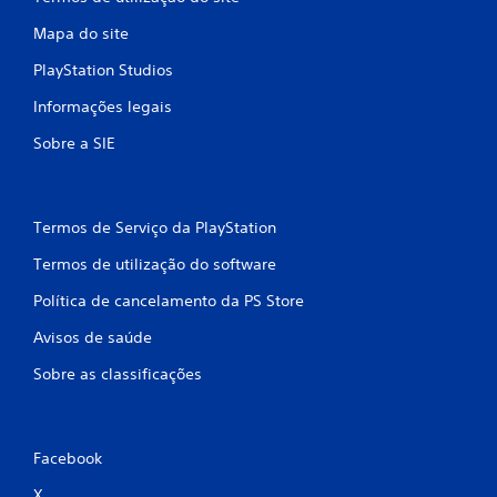
m
Mapa do site
b
PlayStation Studios
a
Informações legais
s
Sobre a SIE
e
e
Termos de Serviço da PlayStation
m
Termos de utilização do software
Política de cancelamento da PS Store
8
Avisos de saúde
c
Sobre as classificações
l
a
Facebook
s
X