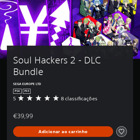
Soul Hackers 2 - DLC 
Bundle
SEGA EUROPE LTD
PS4
PS5
5
8 classificações
C
l
a
€39,99
s
s
i
Adicionar ao carrinho
f
i