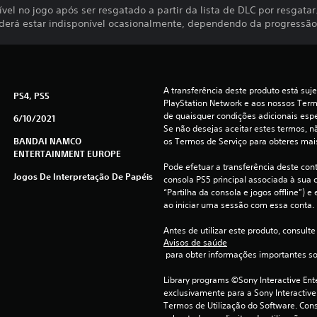
vel no jogo após ser resgatado a partir da lista de DLC por resgatar
derá estar indisponível ocasionalmente, dependendo da progressão
A transferência deste produto está suje
PS4, PS5
PlayStation Network e aos nossos Termo
de quaisquer condições adicionais espec
6/10/2021
Se não desejas aceitar estes termos, nã
BANDAI NAMCO
os Termos de Serviço para obteres mai
ENTERTAINMENT EUROPE
Pode efetuar a transferência deste con
Jogos De Interpretação De Papéis
consola PS5 principal associada à sua c
“Partilha da consola e jogos offline”) 
ao iniciar uma sessão com essa conta.
Antes de utilizar este produto, consulte
Avisos de saúde
 para obter informações importantes s
Library programs ©Sony Interactive Ente
exclusivamente para a Sony Interactive
Termos de Utilização do Software. Cons