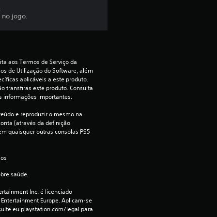
.
3
 no jogo.
.
2
ita aos Termos de Serviço da 
s de Utilização do Software, além 
e
íficas aplicáveis a este produto. 
o transfiras este produto. Consulta 
s
s informações importantes.
teúdo e reproduzir o mesmo na 
t
onta (através da definição 
e em quaisquer outras consolas PS5 
r
e
 os 
obre saúde.
l
rtainment Inc. é licenciado 
a
 Entertainment Europe. Aplicam-se 
ulte eu.playstation.com/legal para 