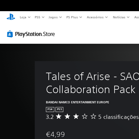
Loja
PS5
Jogos
PS Plus
Acessórios
Notícias
As
Tales of Arise - SAO
Collaboration Pack
BANDAI NAMCO ENTERTAINMENT EUROPE
PS4
PS5
3.2
5 classificações
C
l
a
€4,99
s