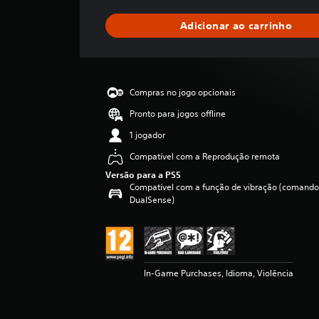
s
i
Adicionar ao carrinho
f
i
c
a
ç
Compras no jogo opcionais
ã
o
Pronto para jogos offline
m
1 jogador
é
d
Compatível com a Reprodução remota
i
Versão para a PS5
a
Compatível com a função de vibração (comando
d
DualSense)
e
3
.
2
e
In-Game Purchases, Idioma, Violência
s
t
r
e