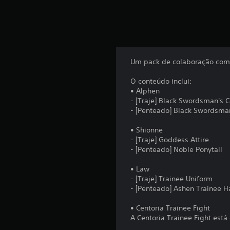
Um pack de colaboração com t
O conteúdo inclui:
• Alphen
- [Traje] Black Swordsman's 
- [Penteado] Black Swordsman
• Shionne
- [Traje] Goddess Attire
- [Penteado] Noble Ponytail
• Law
- [Traje] Trainee Uniform
- [Penteado] Ashen Trainee H
• Centoria Trainee Fight
A Centoria Trainee Fight está