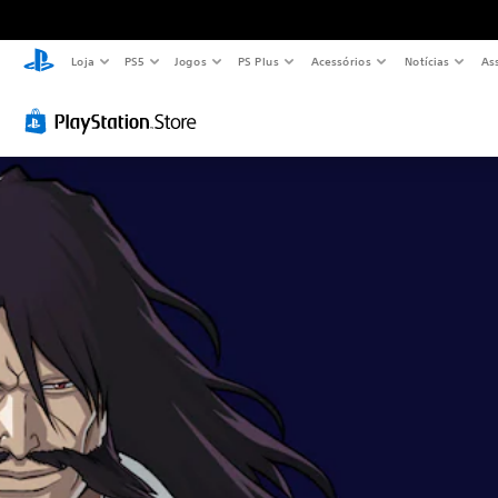
Loja
PS5
Jogos
PS Plus
Acessórios
Notícias
As