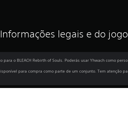
Informações legais e do jogo
o para o BLEACH Rebirth of Souls. Poderás usar Yhwach como pers
isponível para compra como parte de um conjunto. Tem atenção pa
A transferência deste produto está suje
PS4, PS5
PlayStation Network e aos nossos Termo
de quaisquer condições adicionais espec
3/12/2025
Se não desejas aceitar estes termos, nã
BANDAI NAMCO
os Termos de Serviço para obteres mai