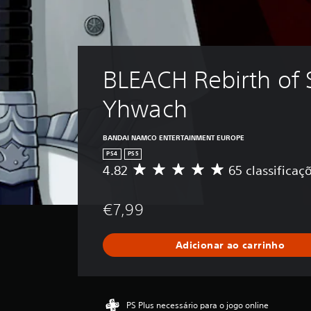
BLEACH Rebirth of S
Yhwach
BANDAI NAMCO ENTERTAINMENT EUROPE
PS4
PS5
4.82
65 classificaç
C
l
a
€7,99
s
s
i
Adicionar ao carrinho
f
i
c
a
ç
PS Plus necessário para o jogo online