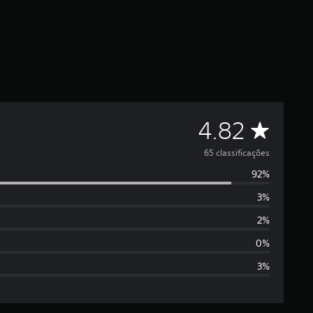
C
4.82
l
65 classificações
92%
a
3%
s
2%
s
0%
3%
i
f