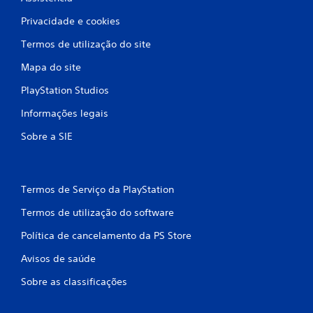
m
Privacidade e cookies
b
Termos de utilização do site
Mapa do site
a
PlayStation Studios
s
Informações legais
e
Sobre a SIE
e
m
Termos de Serviço da PlayStation
1
Termos de utilização do software
c
Política de cancelamento da PS Store
l
Avisos de saúde
a
Sobre as classificações
s