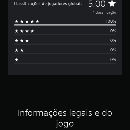
C
5.00
Classificações de jogadores globais
1
c
l
1 classificação
l
a
100%
a
s
s
0%
s
i
0%
f
s
i
0%
c
i
a
0%
ç
f
õ
e
i
s
c
a
ç
Informações legais e do
ã
jogo