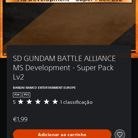
SD GUNDAM BATTLE ALLIANCE 
MS Development - Super Pack 
Lv2
BANDAI NAMCO ENTERTAINMENT EUROPE
PS4
PS5
5
1 classificação
C
l
a
€1,99
s
s
i
Adicionar ao carrinho
f