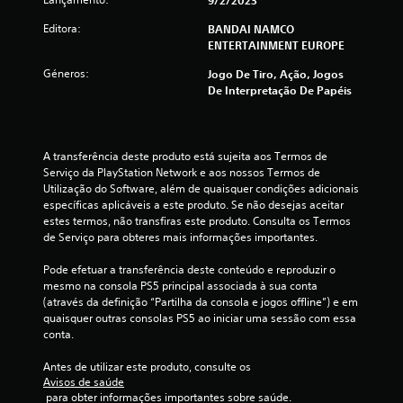
r
9/2/2023
e
Editora:
BANDAI NAMCO
ENTERTAINMENT EUROPE
l
Géneros:
Jogo De Tiro, Ação, Jogos
De Interpretação De Papéis
a
(
A transferência deste produto está sujeita aos Termos de 
d
Serviço da PlayStation Network e aos nossos Termos de 
Utilização do Software, além de quaisquer condições adicionais 
e
específicas aplicáveis a este produto. Se não desejas aceitar 
estes termos, não transfiras este produto. Consulta os Termos 
u
de Serviço para obteres mais informações importantes.
m
Pode efetuar a transferência deste conteúdo e reproduzir o 
mesmo na consola PS5 principal associada à sua conta 
m
(através da definição “Partilha da consola e jogos offline”) e em 
quaisquer outras consolas PS5 ao iniciar uma sessão com essa 
á
conta.
x
Antes de utilizar este produto, consulte os 
Avisos de saúde
i
 para obter informações importantes sobre saúde.