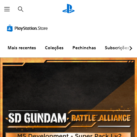
P
e
s
q
u
i
s
a
r
Mais recentes
Coleções
Pechinchas
Subscrições