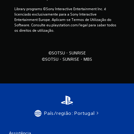
m
Library programs ©Sony Interactive Entertainment Inc. é 
licenciado exclusivamente para a Sony Interactive 
o
Entertainment Europe. Aplicam-se Termos de Utilização do 
Software. Consulte eu.playstation.com/legal para saber todos 
d
os direitos de utilização.
e
c
©SOTSU・SUNRISE
©SOTSU・SUNRISE・MBS
i
n
c
o
)
País/região: Portugal
c
o
Assistência