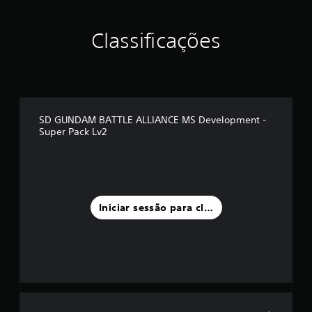
u
m
m
Classificações
á
x
i
m
o
d
SD GUNDAM BATTLE ALLIANCE MS Development -
e
Super Pack Lv2
c
i
n
c
o
)
Iniciar sessão para classificar
c
o
m
b
a
s
e
e
m