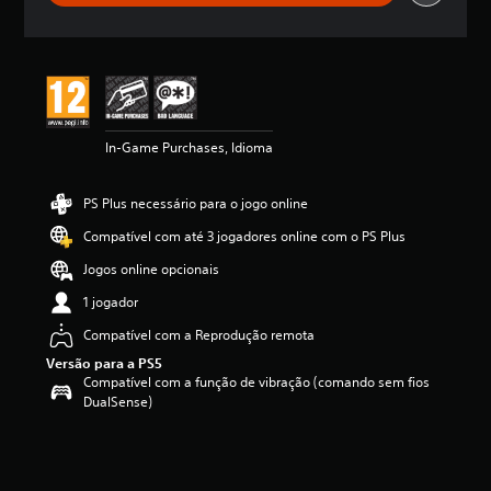
i
c
a
ç
ã
o
m
In-Game Purchases, Idioma
é
d
i
PS Plus necessário para o jogo online
a
d
Compatível com até 3 jogadores online com o PS Plus
e
5
Jogos online opcionais
e
1 jogador
s
t
Compatível com a Reprodução remota
r
Versão para a PS5
e
Compatível com a função de vibração (comando sem fios
l
DualSense)
a
s
(
d
e