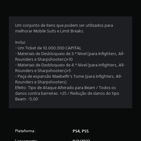
o
m
é
Um conjunto de itens que podem ser utilizados para
melhorar Mobile Suits e Limit Breaks.
d
Inclui:
i
- Um Ticket de 10.000.000 CAPITAL
- Materiais de Desbloqueio de 3.º Nível (para Infighters, All-
a
Rounders e Sharpshooters)×10
- Materiais de Desbloqueio de 4.º Nível (para Infighters, All-
d
Rounders e Sharpshooters)×5
- Peça de expansão Maebelfir's Tome (para Infighters, All-
e
Rounders e Sharpshooters)
Efeito: Tipo de Ataque Alterado para Beam / Todos os
1
danos contra barreiras: +25 / Redução de danos do tipo
Beam: -5,00
e
s
t
Plataforma:
PS4, PS5
Lançamento: