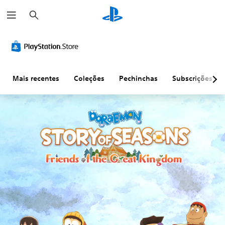
P
e
s
q
u
i
s
a
r
Mais recentes
Coleções
Pechinchas
Subscrições