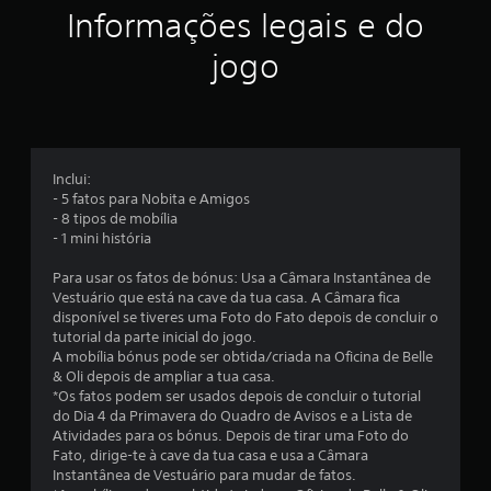
ç
Informações legais e do
ã
jogo
o
m
é
Inclui:
- 5 fatos para Nobita e Amigos
d
- 8 tipos de mobília
- 1 mini história
i
Para usar os fatos de bónus: Usa a Câmara Instantânea de
a
Vestuário que está na cave da tua casa. A Câmara fica
disponível se tiveres uma Foto do Fato depois de concluir o
d
tutorial da parte inicial do jogo.
A mobília bónus pode ser obtida/criada na Oficina de Belle
e
& Oli depois de ampliar a tua casa.
*Os fatos podem ser usados depois de concluir o tutorial
5
do Dia 4 da Primavera do Quadro de Avisos e a Lista de
Atividades para os bónus. Depois de tirar uma Foto do
e
Fato, dirige-te à cave da tua casa e usa a Câmara
Instantânea de Vestuário para mudar de fatos.