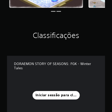
m
á
x
i
m
o
d
Classificações
e
c
i
n
c
o
)
DORAEMON STORY OF SEASONS: FGK - Winter
c
Tales
o
m
b
a
s
e
Iniciar sessão para classificar
e
m
4