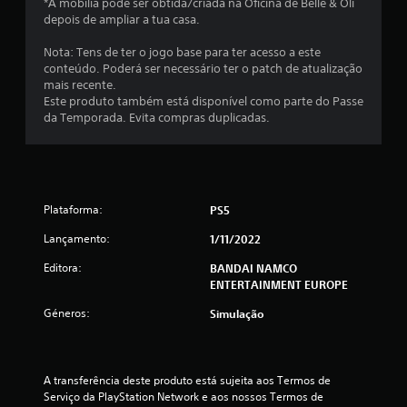
s
*A mobília pode ser obtida/criada na Oficina de Belle & Oli
depois de ampliar a tua casa.
t
Nota: Tens de ter o jogo base para ter acesso a este
conteúdo. Poderá ser necessário ter o patch de atualização
r
mais recente.
Este produto também está disponível como parte do Passe
e
da Temporada. Evita compras duplicadas.
l
a
s
Plataforma:
PS5
(
Lançamento:
1/11/2022
Editora:
BANDAI NAMCO
d
ENTERTAINMENT EUROPE
e
Géneros:
Simulação
u
m
A transferência deste produto está sujeita aos Termos de 
Serviço da PlayStation Network e aos nossos Termos de 