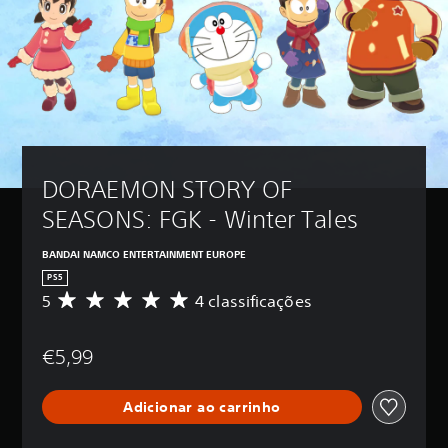
DORAEMON STORY OF 
SEASONS: FGK - Winter Tales
BANDAI NAMCO ENTERTAINMENT EUROPE
PS5
5
4 classificações
C
l
a
€5,99
s
s
i
Adicionar ao carrinho
f
i
c