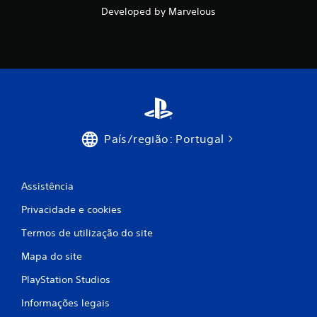
o
Developed by Marvelous
)
c
o
m
b
País/região: Portugal
a
s
Assistência
e
Privacidade e cookies
e
Termos de utilização do site
Mapa do site
m
PlayStation Studios
4
Informações legais
c