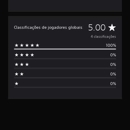
c
l
a
s
s
C
5.00
i
Classificações de jogadores globais
f
l
4 classificações
i
c
100%
a
a
ç
0%
s
õ
e
0%
s
s
0%
i
0%
f
i
c
a