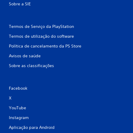
Sobre a SIE
l
a
Termos de Serviço da PlayStation
s
Termos de utilização do software
s
Política de cancelamento da PS Store
i
Avisos de saúde
f
Sobre as classificações
i
c
Facebook
a
X
ç
YouTube
Instagram
õ
Aplicação para Android
e