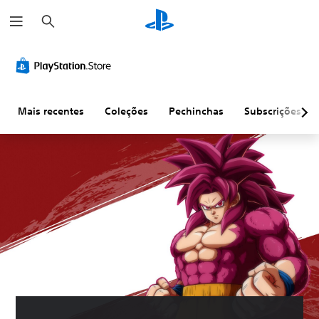
P
e
s
q
u
i
s
a
r
Mais recentes
Coleções
Pechinchas
Subscrições