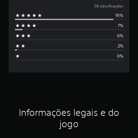
l
f
58 classificações
i
91%
a
c
a
7%
s
ç
õ
0%
s
e
s
2%
i
0%
f
i
c
a
ç
Informações legais e do
ã
jogo
o