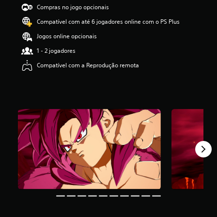
d
Compras no jogo opcionais
e
Compatível com até 6 jogadores online com o PS Plus
4
.
Jogos online opcionais
8
8
1 - 2 jogadores
e
Compatível com a Reprodução remota
s
t
r
e
l
a
s
(
d
e
u
m
m
á
x
i
m
o