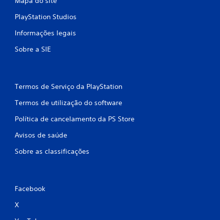
o
Mapa do site
PlayStation Studios
)
Informações legais
c
Sobre a SIE
o
m
Termos de Serviço da PlayStation
b
Termos de utilização do software
a
Política de cancelamento da PS Store
s
Avisos de saúde
e
Sobre as classificações
e
m
Facebook
5
X