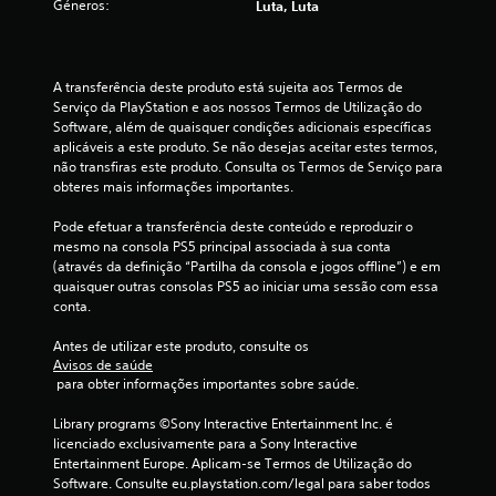
Géneros:
Luta, Luta
s
t
A transferência deste produto está sujeita aos Termos de 
r
Serviço da PlayStation e aos nossos Termos de Utilização do 
Software, além de quaisquer condições adicionais específicas 
e
aplicáveis a este produto. Se não desejas aceitar estes termos, 
não transfiras este produto. Consulta os Termos de Serviço para 
l
obteres mais informações importantes.
a
Pode efetuar a transferência deste conteúdo e reproduzir o 
mesmo na consola PS5 principal associada à sua conta 
s
(através da definição “Partilha da consola e jogos offline”) e em 
quaisquer outras consolas PS5 ao iniciar uma sessão com essa 
(
conta.
d
Antes de utilizar este produto, consulte os 
Avisos de saúde
e
 para obter informações importantes sobre saúde.
u
Library programs ©Sony Interactive Entertainment Inc. é 
licenciado exclusivamente para a Sony Interactive 
m
Entertainment Europe. Aplicam-se Termos de Utilização do 
Software. Consulte eu.playstation.com/legal para saber todos 