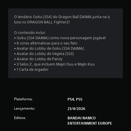
m
é
O lendário Goku (SS4) do Dragon Ball DAIMA junta-se à
luta no DRAGON BALL FighterZ!
d
O conteúdo inclui:
i
• Goku (SS4 DAIMA) como nova personagem jogável
• 6 cores alternativas para o seu fato
a
• Avatar do Lobby de Goku (SS4 DAIMA)
• Avatar do Lobby de Vegeta (SS3)
d
• Avatar do Lobby de Panzy
• 3 Selos Z, que incluem Majin Duu e Majin Kuu
e
• 1 Carta de Jogador
4
.
Plataforma:
PS4, PS5
8
Lançamento:
21/4/2026
8
Editora:
BANDAI NAMCO
e
ENTERTAINMENT EUROPE