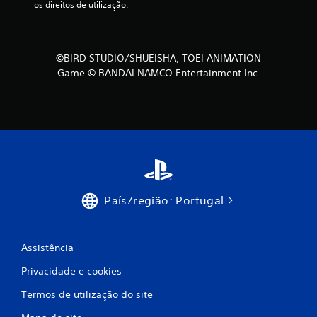
m
os direitos de utilização.
á
x
©BIRD STUDIO/SHUEISHA, TOEI ANIMATION
Game © BANDAI NAMCO Entertainment Inc.
i
m
o
d
e
País/região: Portugal
c
i
Assistência
n
Privacidade e cookies
c
Termos de utilização do site