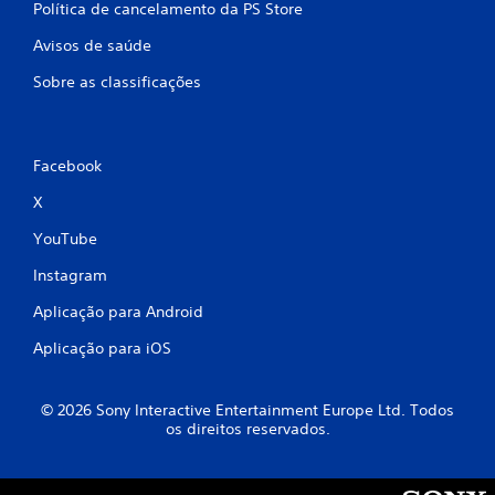
a
Política de cancelamento da PS Store
Avisos de saúde
s
Sobre as classificações
e
e
Facebook
m
X
4
YouTube
8
Instagram
c
Aplicação para Android
l
Aplicação para iOS
a
© 2026 Sony Interactive Entertainment Europe Ltd. Todos
s
os direitos reservados.
s