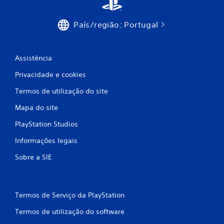
d
e
País/região: Portugal
c
Assistência
i
Privacidade e cookies
n
Termos de utilização do site
c
Mapa do site
o
PlayStation Studios
)
Informações legais
c
Sobre a SIE
o
m
Termos de Serviço da PlayStation
b
Termos de utilização do software