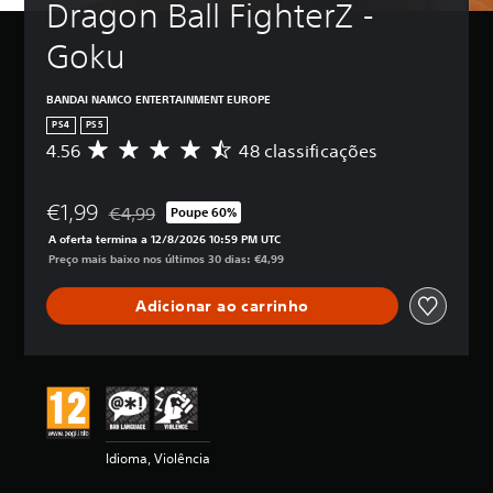
Dragon Ball FighterZ - 
Goku
BANDAI NAMCO ENTERTAINMENT EUROPE
PS4
PS5
4.56
48 classificações
C
l
a
€1,99
s
€4,99
Poupe 60%
Com desconto em relação ao preço original de €4,99
s
A oferta termina a 12/8/2026 10:59 PM UTC
i
Preço mais baixo nos últimos 30 dias: €4,99
f
i
Adicionar ao carrinho
c
a
ç
ã
o
m
é
d
Idioma, Violência
i
a