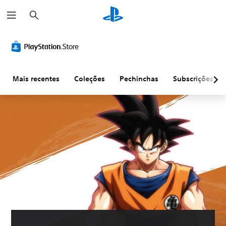
P
e
s
q
u
i
s
a
r
Mais recentes
Coleções
Pechinchas
Subscrições