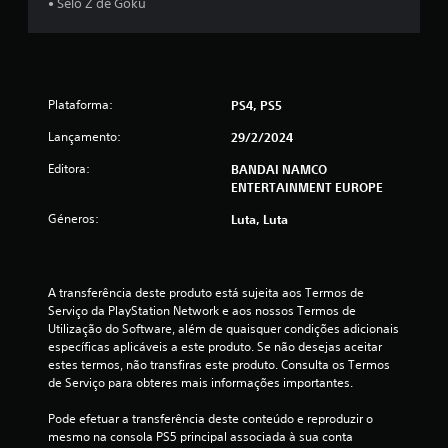
• Selo Z de Goku
e
4
.
Plataforma:
PS4, PS5
5
Lançamento:
29/2/2024
6
Editora:
BANDAI NAMCO
ENTERTAINMENT EUROPE
e
Géneros:
Luta, Luta
s
t
A transferência deste produto está sujeita aos Termos de 
Serviço da PlayStation Network e aos nossos Termos de 
r
Utilização do Software, além de quaisquer condições adicionais 
específicas aplicáveis a este produto. Se não desejas aceitar 
e
estes termos, não transfiras este produto. Consulta os Termos 
de Serviço para obteres mais informações importantes.
l
Pode efetuar a transferência deste conteúdo e reproduzir o 
a
mesmo na consola PS5 principal associada à sua conta 