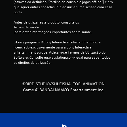
(através da definição “Partilha da consola e jogos offline”) e em 
s
quaisquer outras consolas PS5 ao iniciar uma sessão com essa 
conta.
(
Antes de utilizar este produto, consulte os 
d
Avisos de saúde
 para obter informações importantes sobre saúde.
e
Library programs ©Sony Interactive Entertainment Inc. é 
u
licenciado exclusivamente para a Sony Interactive 
Entertainment Europe. Aplicam-se Termos de Utilização do 
m
Software. Consulte eu.playstation.com/legal para saber todos 
os direitos de utilização.
m
á
©BIRD STUDIO/SHUEISHA, TOEI ANIMATION
x
Game © BANDAI NAMCO Entertainment Inc.
i
m
o