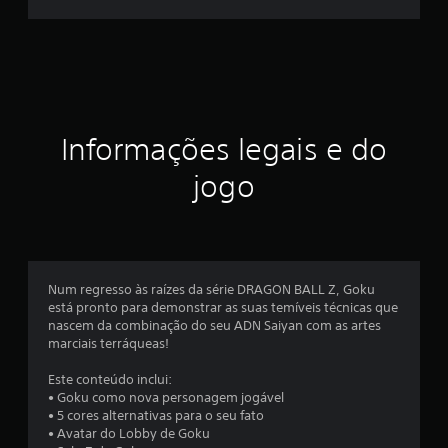
f
i
i
c
c
a
ç
a
õ
e
ç
Informações legais e do
s
ã
jogo
o
m
é
Num regresso às raízes da série DRAGON BALL Z, Goku
está pronto para demonstrar as suas temíveis técnicas que
d
nascem da combinação do seu ADN Saiyan com as artes
marciais terráqueas!
i
Este conteúdo inclui:
a
• Goku como nova personagem jogável
• 5 cores alternativas para o seu fato
d
• Avatar do Lobby de Goku