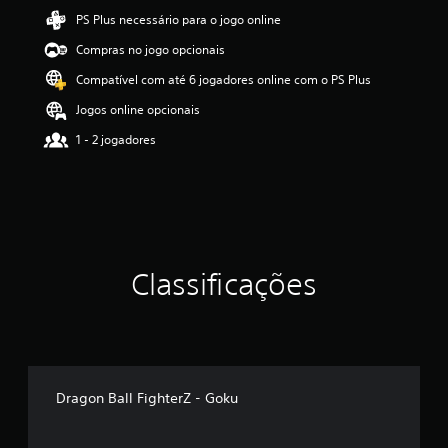
d
PS Plus necessário para o jogo online
e
Compras no jogo opcionais
4
.
Compatível com até 6 jogadores online com o PS Plus
5
6
Jogos online opcionais
e
1 - 2 jogadores
s
t
r
e
l
a
s
(
Classificações
d
e
u
m
m
á
x
Dragon Ball FighterZ - Goku
i
m
o