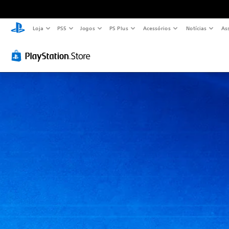
Loja
PS5
Jogos
PS Plus
Acessórios
Notícias
As