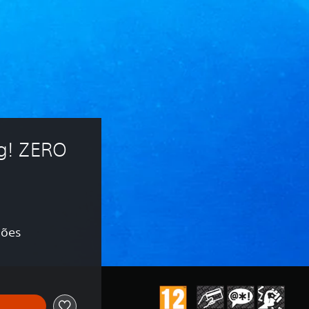
g! ZERO 
ções