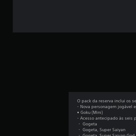
m
b
a
s
e
e
m
9
0
7
c
l
a
s
s
i
f
i
O pack da reserva inclui os
c
- Nova personagem jogável e
a
• Goku (Mini)
ç
- Acesso antecipado às seis 
õ
・ Gogeta
e
・ Gogeta, Super Saiyan
s
・ Gogeta, Super Saiyan God 