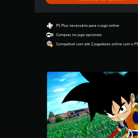
f
i
c
a
ç
PS Plus necessário para o jogo online
ã
Compras no jogo opcionais
o
m
Compatível com até 2 jogadores online com o PS
é
d
i
a
d
e
4
.
6
6
e
s
t
r
e
l