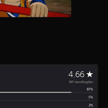
C
4.66
l
907 classificações
87%
a
5%
s
2%