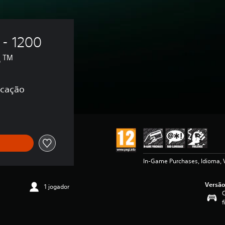
- 1200 
S5™
icação
In-Game Purchases, Idioma, 
Versão
1 jogador
f