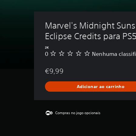
Marvel's Midnight Suns 
Eclipse Credits para P
2K
0
Nenhuma classif
N
e
n
€9,99
h
u
m
Adicionar ao carrinho
a
c
l
a
s
Compras no jogo opcionais
s
i
f
i