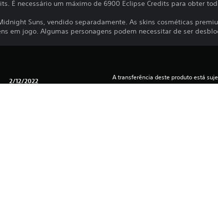
its. É necessário um máximo de 6900 Eclipse Credits para obter toda
s Midnight Suns, vendido separadamente. As skins cosméticas prem
ns em jogo. Algumas personagens podem necessitar de ser desblo
A transferência deste produto está suje
2/12/2022
PlayStation Network e aos nossos Termo
de quaisquer condições adicionais espec
2K
Se não desejas aceitar estes termos, nã
Estratégia
os Termos de Serviço para obteres mai
Pode efetuar a transferência deste con
consola PS5 principal associada à sua c
“Partilha da consola e jogos offline”) 
ao iniciar uma sessão com essa conta.
Antes de utilizar este produto, consulte
Avisos de saúde
 para obter informações importantes s
Library programs ©Sony Interactive Ente
exclusivamente para a Sony Interactive