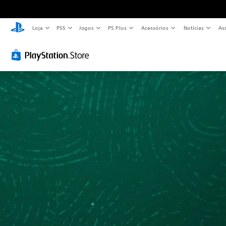
Loja
PS5
Jogos
PS Plus
Acessórios
Notícias
As