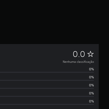
N
0.0
e
Nenhuma classificação
0%
n
0%
h
0%
u
0%
0%
m