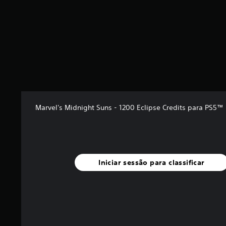
c
a
ç
ã
o
Marvel's Midnight Suns - 1200 Eclipse Credits para PS5™
Iniciar sessão para classificar