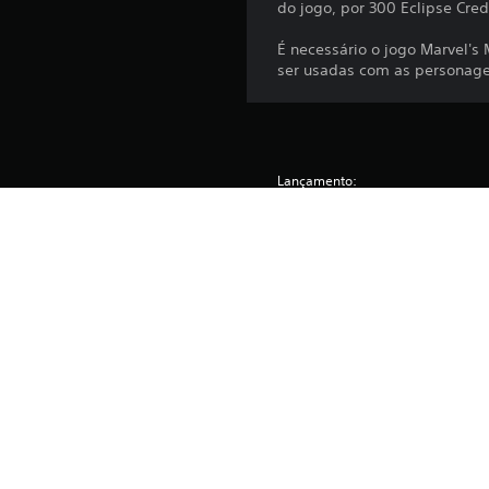
do jogo, por 300 Eclipse Cred
É necessário o jogo Marvel'
ser usadas com as personage
Lançamento:
Editora:
Géneros: