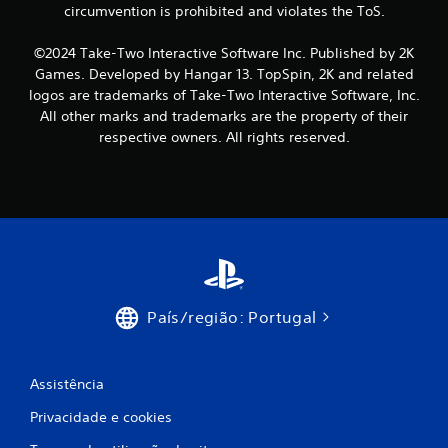
circumvention is prohibited and violates the ToS.
i
©2024 Take-Two Interactive Software Inc. Published by 2K
f
Games. Developed by Hangar 13. TopSpin, 2K and related
i
logos are trademarks of Take-Two Interactive Software, Inc.
All other marks and trademarks are the property of their
c
respective owners. All rights reserved.
a
ç
õ
e
s
País/região: Portugal
Assistência
Privacidade e cookies