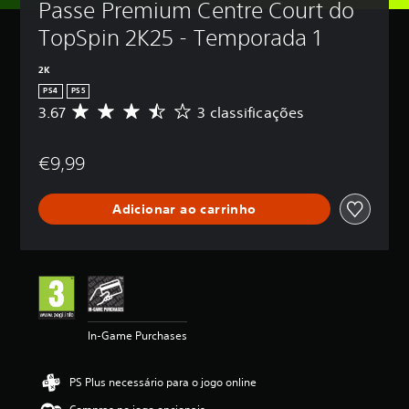
Passe Premium Centre Court do 
TopSpin 2K25 - Temporada 1
2K
PS4
PS5
3.67
3 classificações
C
l
a
€9,99
s
s
i
Adicionar ao carrinho
f
i
c
a
ç
ã
o
m
In-Game Purchases
é
d
i
PS Plus necessário para o jogo online
a
d