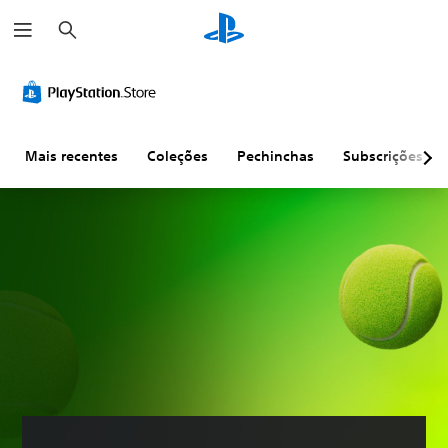
P
e
s
q
u
i
s
a
r
Mais recentes
Coleções
Pechinchas
Subscrições