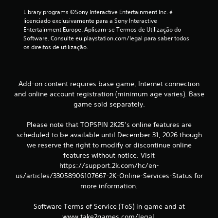
Library programs ©Sony Interactive Entertainment Inc. é 
o
licenciado exclusivamente para a Sony Interactive 
Entertainment Europe. Aplicam-se Termos de Utilização do 
d
Software. Consulte eu.playstation.com/legal para saber todos 
os direitos de utilização.
e
c
Add-on content requires base game, Internet connection
i
and online account registration (minimum age varies). Base
n
game sold separately.
c
Please note that TOPSPIN 2K25’s online features are
scheduled to be available until December 31, 2026 though
o
we reserve the right to modify or discontinue online
features without notice. Visit
)
https://support.2k.com/hc/en-
c
us/articles/33058906107667-2K-Online-Services-Status for
more information.
o
Software Terms of Service (ToS) in game and at
m
www.take2games.com/legal.