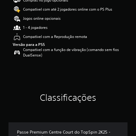
Compras no jogo opcionais
e
Compatível com até 2 jogadores online com o PS Plus
3
.
Jogos online opcionais
6
7
1 - 4 jogadores
e
Compatível com a Reprodução remota
s
t
Versão para a PS5
r
Compatível com a função de vibração (comando sem fios
e
DualSense)
l
a
s
(
d
e
u
Classificações
m
m
á
x
i
m
o
Passe Premium Centre Court do TopSpin 2K25 -