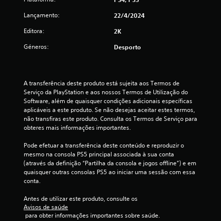
l
a
Lançamento:
22/4/2024
Editora:
2K
s
Géneros:
Desporto
(
d
A transferência deste produto está sujeita aos Termos de 
e
Serviço da PlayStation e aos nossos Termos de Utilização do 
Software, além de quaisquer condições adicionais específicas 
u
aplicáveis a este produto. Se não desejas aceitar estes termos, 
não transfiras este produto. Consulta os Termos de Serviço para 
m
obteres mais informações importantes.
m
Pode efetuar a transferência deste conteúdo e reproduzir o 
mesmo na consola PS5 principal associada à sua conta 
á
(através da definição “Partilha da consola e jogos offline”) e em 
quaisquer outras consolas PS5 ao iniciar uma sessão com essa 
x
conta.
i
Antes de utilizar este produto, consulte os 
Avisos de saúde
 para obter informações importantes sobre saúde.
m