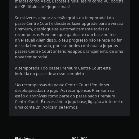
a
marcas como Asics, Lacoste e Nike, assim como VC, boosts
de XP, títulos pré-jogo e mais!
d
Se estiveres a jogar a versão grátis da temporada 1 do
e
passe Centre Court e decidires fazer upgrade para a versão
Premium, desbloqueias automaticamente todas as
3
recompensas Premium que ganhaste com base no teu
nível atual! Além disso, o teu progresso não reinicia no fim
.
de cada temporada, por isso podes continuar a jogar os
passes Centre Court anteriores após o lançamento de uma
6
nova temporada!
7
A temporada 1 do passe Premium Centre Court está
incluída no passe de acesso completo.
e
*As recompensas do passe Centre Court têm de ser
desbloqueadas no jogo. As recompensas Premium só
s
estão disponíveis como parte do passe pago Premium
Centre Court. É necessário o jogo base, ligação à internet e
t
uma conta 2K. Aplicam-se termos.
r
e
Plataforma:
PS4, PS5