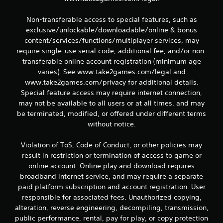
b
Non-transferable access to special features, such as
a
exclusive/unlockable/downloadable/online & bonus
content/services/functions/multiplayer services, may
s
require single-use serial code, additional fee, and/or non-
transferable online account registration (minimum age
e
varies). See www.take2games.com/legal and
www.take2games.com/privacy for additional details.
e
Special feature access may require internet connection,
may not be available to all users or at all times, and may
m
be terminated, modified, or offered under different terms
3
without notice.
c
Violation of ToS, Code of Conduct, or other policies may
result in restriction or termination of access to game or
l
online account. Online play and download requires
broadband internet service, and may require a separate
a
paid platform subscription and account registration. User
s
responsible for associated fees. Unauthorized copying,
alteration, reverse engineering, decompiling, transmission,
s
public performance, rental, pay for play, or copy protection