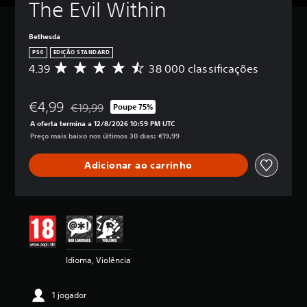
The Evil Within
Bethesda
PS4
EDIÇÃO STANDARD
4.39
38 000 classificações
C
l
a
€4,99
s
€19,99
Poupe 75%
Com desconto em relação ao preço original de €19,
s
A oferta termina a 12/8/2026 10:59 PM UTC
i
Preço mais baixo nos últimos 30 dias: €19,99
f
i
Adicionar ao carrinho
c
a
ç
ã
o
m
é
d
Idioma, Violência
i
a
d
1 jogador
e