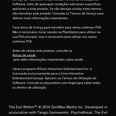
(
Software, além de quaisquer condições adicionais específicas 
aplicáveis a este produto. Se não desejas aceitar estes termos, 
d
não transfiras este produto. Consulta os Termos de Serviço para 
obteres mais informações importantes.
e
Taxa única de licença para transferir para vários sistemas PS4. 
Não é necessário iniciar sessão na PlayStation para utilizar na 
u
sua PS4 principal, mas é necessário para utilizar nos outros 
sistemas PS4.
m
Antes de utilizar este produto, consulte os 
m
Avisos de saúde
 para obter informações importantes sobre saúde.
á
Library programs ©Sony Interactive Entertainment Inc. é 
x
licenciado exclusivamente para a Sony Interactive 
Entertainment Europe. Aplicam-se Termos de Utilização do 
i
Software. Consulte eu.playstation.com/legal para saber todos 
os direitos de utilização.
m
o
The Evil Within™ © 2014 ZeniMax Media Inc. Developed in
d
association with Tango Gameworks. PsychoBreak, The Evil