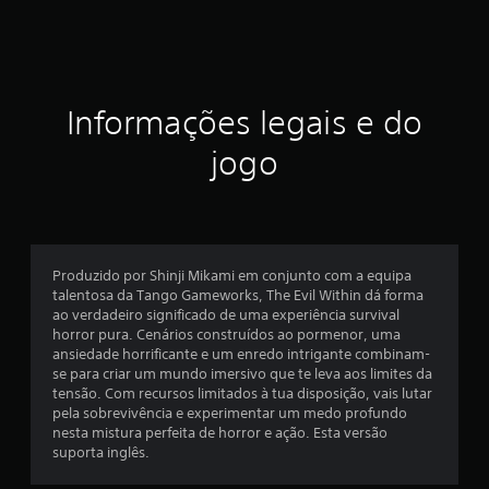
c
a
ç
Informações legais e do
ã
jogo
o
m
é
Produzido por Shinji Mikami em conjunto com a equipa
talentosa da Tango Gameworks, The Evil Within dá forma
d
ao verdadeiro significado de uma experiência survival
horror pura. Cenários construídos ao pormenor, uma
i
ansiedade horrificante e um enredo intrigante combinam-
se para criar um mundo imersivo que te leva aos limites da
a
tensão. Com recursos limitados à tua disposição, vais lutar
pela sobrevivência e experimentar um medo profundo
d
nesta mistura perfeita de horror e ação. Esta versão
suporta inglês.
e