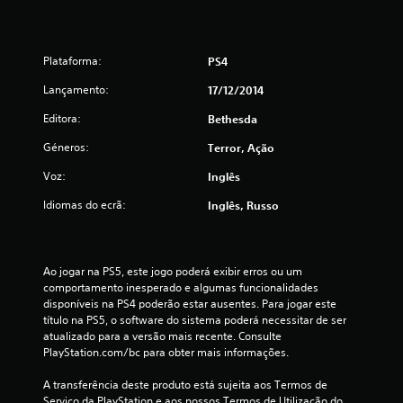
4
.
Plataforma:
PS4
3
Lançamento:
17/12/2014
9
Editora:
Bethesda
Géneros:
Terror, Ação
e
Voz:
Inglês
s
Idiomas do ecrã:
Inglês, Russo
t
r
Ao jogar na PS5, este jogo poderá exibir erros ou um 
e
comportamento inesperado e algumas funcionalidades 
disponíveis na PS4 poderão estar ausentes. Para jogar este 
l
título na PS5, o software do sistema poderá necessitar de ser 
atualizado para a versão mais recente. Consulte 
a
PlayStation.com/bc para obter mais informações.
s
A transferência deste produto está sujeita aos Termos de 
Serviço da PlayStation e aos nossos Termos de Utilização do 