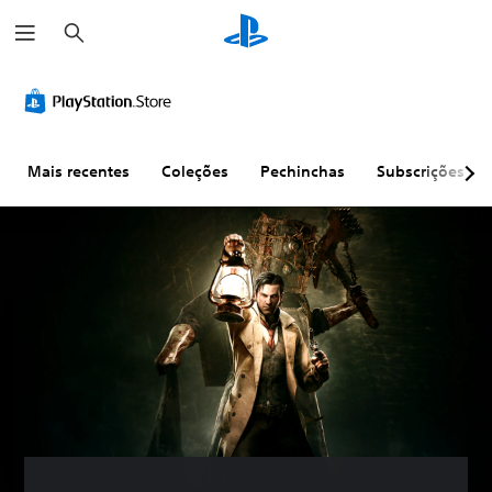
P
e
s
q
u
i
s
a
r
Mais recentes
Coleções
Pechinchas
Subscrições