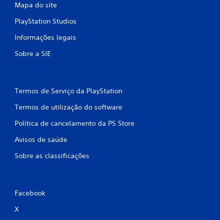
s
Mapa do site
e
PlayStation Studios
Informações legais
e
Sobre a SIE
m
3
Termos de Serviço da PlayStation
8
Termos de utilização do software
7
Política de cancelamento da PS Store
4
Avisos de saúde
1
Sobre as classificações
c
l
Facebook
a
X