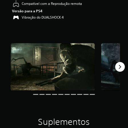
Compatível com a Reprodução remota
4
.
Versão para a PS4
3
Vibração do DUALSHOCK 4
9
e
s
t
r
e
l
a
s
(
d
e
u
m
m
á
x
i
m
o
Suplementos
d
e