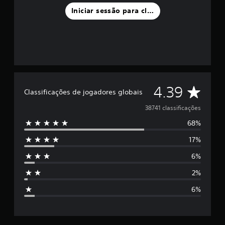
Iniciar sessão para classificar
C
4.39
Classificações de jogadores globais
l
38741 classificações
68%
a
17%
s
6%
s
2%
i
6%
f
i