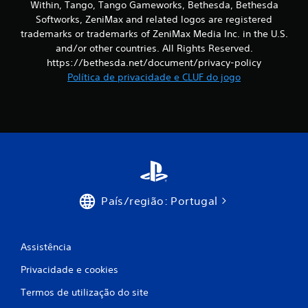
Within, Tango, Tango Gameworks, Bethesda, Bethesda
e
Softworks, ZeniMax and related logos are registered
c
trademarks or trademarks of ZeniMax Media Inc. in the U.S.
and/or other countries. All Rights Reserved.
i
https://bethesda.net/document/privacy-policy
Política de privacidade e CLUF do jogo
n
c
o
)
c
País/região: Portugal
o
m
Assistência
b
Privacidade e cookies
a
Termos de utilização do site