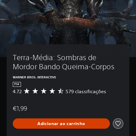
Terra-Média: Sombras de 
Mordor Bando Queima-Corpos
WARNER BROS. INTERACTIVE
PS4
4.72
579 classificações
C
l
a
€1,99
s
s
i
Adicionar ao carrinho
f
i
c