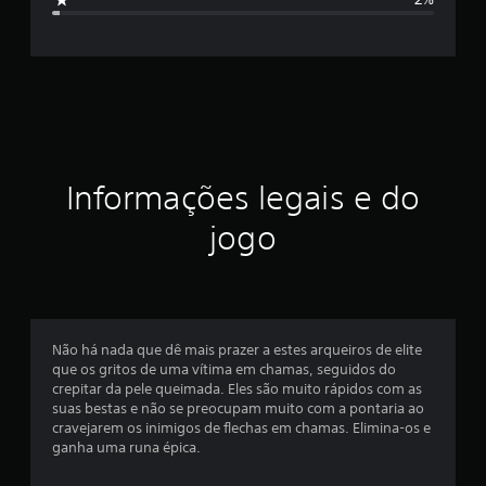
e
f
m
5
i
7
9
c
c
l
a
a
s
s
ç
Informações legais e do
i
f
ã
jogo
i
c
o
a
ç
m
õ
e
é
Não há nada que dê mais prazer a estes arqueiros de elite
s
que os gritos de uma vítima em chamas, seguidos do
d
crepitar da pele queimada. Eles são muito rápidos com as
suas bestas e não se preocupam muito com a pontaria ao
i
cravejarem os inimigos de flechas em chamas. Elimina-os e
ganha uma runa épica.
a