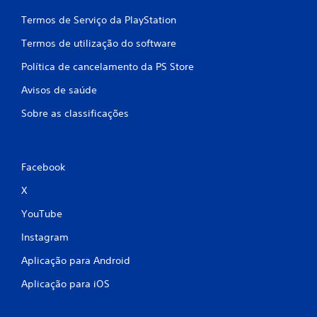
b
Termos de Serviço da PlayStation
a
Termos de utilização do software
s
Política de cancelamento da PS Store
e
Avisos de saúde
e
Sobre as classificações
m
5
Facebook
7
X
9
YouTube
c
Instagram
Aplicação para Android
l
Aplicação para iOS
a