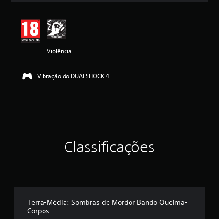
a
ç
ã
o
m
Violência
é
d
i
Vibração do DUALSHOCK 4
a
d
e
4
.
7
2
e
Classificações
s
t
r
e
l
a
s
Terra-Média: Sombras de Mordor Bando Queima-
(
Corpos
d