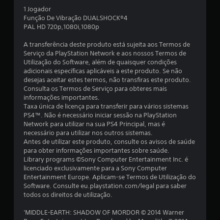
d
1 Jogador
Função De Vibração DUALSHOCK®4
e
PAL HD 720p,1080i,1080p
4
A transferência deste produto está sujeita aos Termos de
Serviço da PlayStation Network e aos nossos Termos de
.
Utilização do Software, além de quaisquer condições
adicionais específicas aplicáveis a este produto. Se não
7
desejas aceitar estes termos, não transfiras este produto.
Consulta os Termos de Serviço para obteres mais
2
informações importantes.
Taxa única de licença para transferir para vários sistemas
PS4™. Não é necessário iniciar sessão na PlayStation
e
Network para utilizar na sua PS4 Principal, mas é
necessário para utilizar nos outros sistemas.
s
Antes de utilizar este produto, consulte os avisos de saúde
para obter informações importantes sobre saúde.
t
Library programs ©Sony Computer Entertainment Inc. é
licenciado exclusivamente para a Sony Computer
r
Entertainment Europe. Aplicam-se Termos de Utilização do
Software. Consulte eu.playstation.com/legal para saber
e
todos os direitos de utilização.
l
'MIDDLE-EARTH: SHADOW OF MORDOR © 2014 Warner