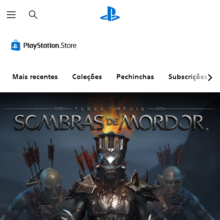
P
e
s
q
u
i
s
a
r
Mais recentes
Coleções
Pechinchas
Subscrições