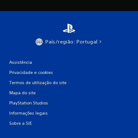
o
d
e
c
País/região: Portugal
i
n
Assistência
c
Privacidade e cookies
o
Termos de utilização do site
Mapa do site
)
PlayStation Studios
c
Informações legais
o
Sobre a SIE
m