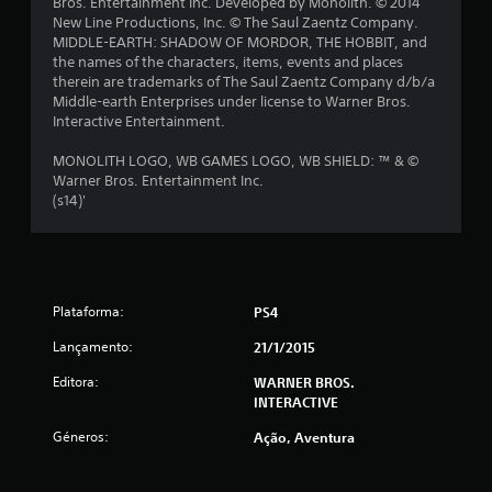
Bros. Entertainment Inc. Developed by Monolith. © 2014
a
New Line Productions, Inc. © The Saul Zaentz Company.
MIDDLE-EARTH: SHADOW OF MORDOR, THE HOBBIT, and
s
the names of the characters, items, events and places
therein are trademarks of The Saul Zaentz Company d/b/a
(
Middle-earth Enterprises under license to Warner Bros.
Interactive Entertainment.
d
MONOLITH LOGO, WB GAMES LOGO, WB SHIELD: ™ & ©
e
Warner Bros. Entertainment Inc.
(s14)'
u
m
m
Plataforma:
PS4
á
Lançamento:
21/1/2015
x
Editora:
WARNER BROS.
INTERACTIVE
i
Géneros:
Ação, Aventura
m