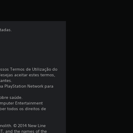
a
ç
ã
itadas.
o
m
é
ossos Termos de Utilização do
d
esejas aceitar estes termos,
tantes.
i
 na PlayStation Network para
sobre saúde.
a
omputer Entertainment
er todos os direitos de
d
e
olith. © 2014 New Line
, and the names of the