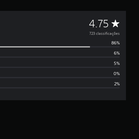
C
4.75
l
723 classificações
86%
a
6%
s
5%
s
0%
2%
i
f
i
c