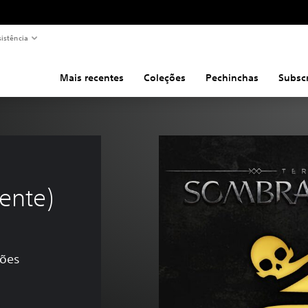
sistência
Mais recentes
Coleções
Pechinchas
Subsc
ente)
ções