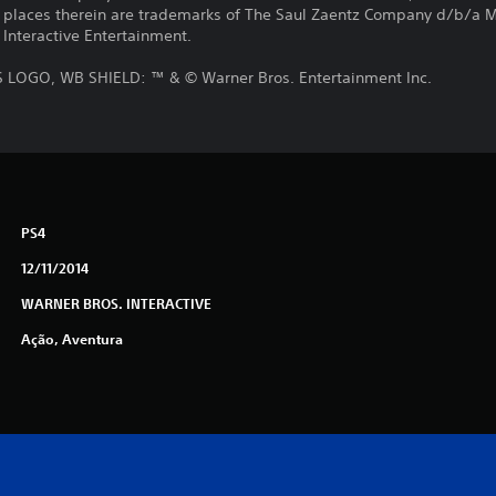
d places therein are trademarks of The Saul Zaentz Company d/b/a M
 Interactive Entertainment.
OGO, WB SHIELD: ™ & © Warner Bros. Entertainment Inc.
PS4
12/11/2014
WARNER BROS. INTERACTIVE
Ação, Aventura