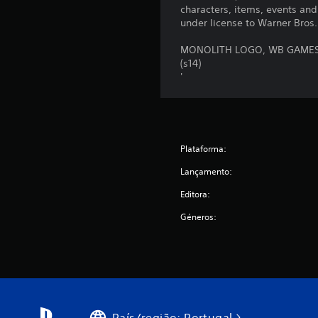
e
characters, items, events an
s
under license to Warner Bros.
MONOLITH LOGO, WB GAMES L
(s14)
'
Plataforma:
Lançamento:
Editora:
Géneros:
País/região: Portugal