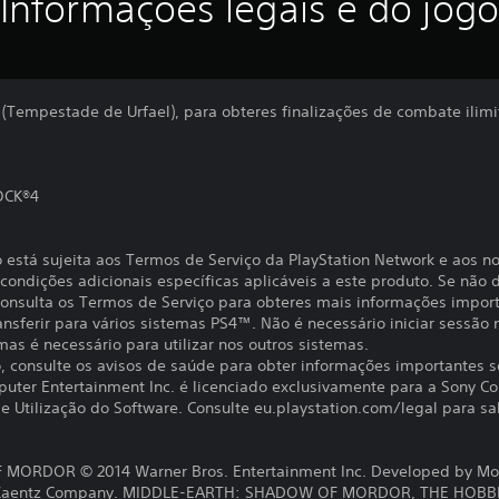
Informações legais e do jogo
' (Tempestade de Urfael), para obteres finalizações de combate ilim
OCK®4
o está sujeita aos Termos de Serviço da PlayStation Network e aos n
ondições adicionais específicas aplicáveis a este produto. Se não d
 Consulta os Termos de Serviço para obteres mais informações impor
ansferir para vários sistemas PS4™. Não é necessário iniciar sessão
 mas é necessário para utilizar nos outros sistemas.
to, consulte os avisos de saúde para obter informações importantes 
uter Entertainment Inc. é licenciado exclusivamente para a Sony C
 Utilização do Software. Consulte eu.playstation.com/legal para sab
ORDOR © 2014 Warner Bros. Entertainment Inc. Developed by Mon
ul Zaentz Company. MIDDLE-EARTH: SHADOW OF MORDOR, THE HOBBIT