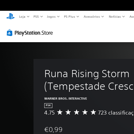
Loja
PS5
Jogos
PS Plus
Acessórios
Notícias
As
Runa Rising Storm 
(Tempestade Cresc
WARNER BROS. INTERACTIVE
PS4
4.75
723 classifica
C
l
a
€0,99
s