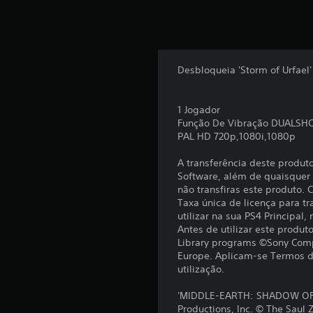
c
o
m
b
a
s
Desbloqueia 'Storm of Urfael
e
e
m
1 Jogador
7
Função De Vibração DUALSH
2
PAL HD 720p,1080i,1080p
3
c
A transferência deste produt
l
Software, além de quaisquer c
a
não transfiras este produto.
s
Taxa única de licença para tr
s
utilizar na sua PS4 Principal,
i
Antes de utilizar este produ
f
Library programs ©Sony Comp
i
Europe. Aplicam-se Termos de
c
utilização.
a
ç
'MIDDLE-EARTH: SHADOW OF M
õ
Productions, Inc. © The Sa