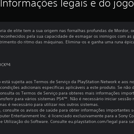
Informações legais e do jogo
aria de elite tem a sua origem nas fornalhas profundas de Mordor, o
 reconhecidos pela sua capacidade de esmagar os inimigos com as
trimento do ritmo das máquinas. Elimina-os e ganha uma runa épic
OCK®4
o está sujeita aos Termos de Serviço da PlayStation Network e aos n
ondições adicionais específicas aplicáveis a este produto. Se não d
 Consulta os Termos de Serviço para obteres mais informações impor
ansferir para vários sistemas PS4™. Não é necessário iniciar sessão
 mas é necessário para utilizar nos outros sistemas.
to, consulte os avisos de saúde para obter informações importantes 
uter Entertainment Inc. é licenciado exclusivamente para a Sony C
 Utilização do Software. Consulte eu.playstation.com/legal para sab