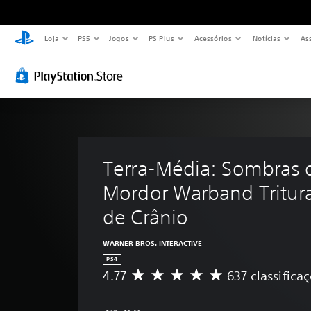
Loja
PS5
Jogos
PS Plus
Acessórios
Notícias
As
Terra-Média: Sombras 
Mordor Warband Tritur
de Crânio
WARNER BROS. INTERACTIVE
PS4
4.77
637 classifica
C
l
a