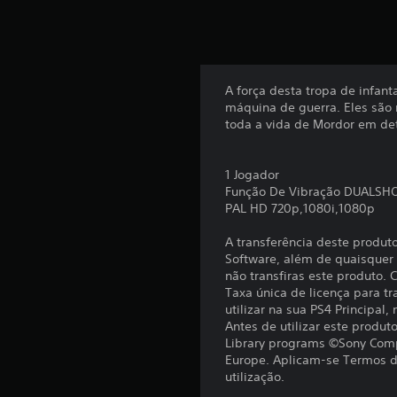
)
c
o
m
b
a
A força desta tropa de infant
s
máquina de guerra. Eles são
e
toda a vida de Mordor em de
e
m
6
1 Jogador
3
Função De Vibração DUALSH
7
PAL HD 720p,1080i,1080p
c
l
A transferência deste produt
a
Software, além de quaisquer c
s
não transfiras este produto.
s
Taxa única de licença para tr
i
utilizar na sua PS4 Principal,
f
Antes de utilizar este produ
i
Library programs ©Sony Comp
c
Europe. Aplicam-se Termos de
a
utilização.
ç