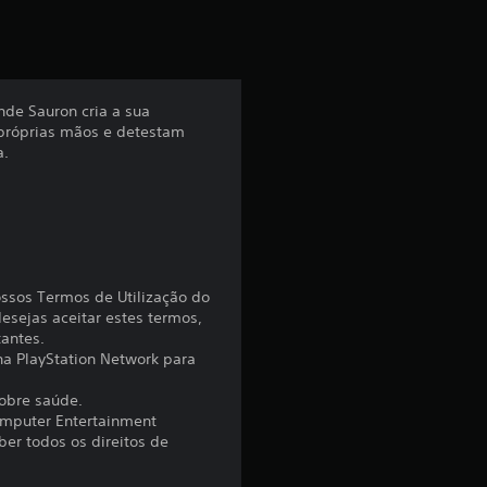
a
ç
ã
nde Sauron cria a sua
 próprias mãos e detestam
o
a.
m
é
d
ossos Termos de Utilização do
i
esejas aceitar estes termos,
tantes.
 na PlayStation Network para
a
sobre saúde.
d
omputer Entertainment
er todos os direitos de
e