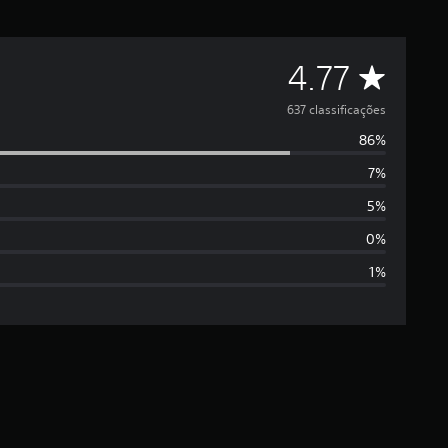
C
4.77
l
637 classificações
86%
a
7%
s
5%
s
0%
1%
i
f
i
c