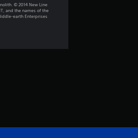
4
olith. © 2014 New Line
, and the names of the
.
iddle-earth Enterprises
7
7
e
s
t
r
e
l
a