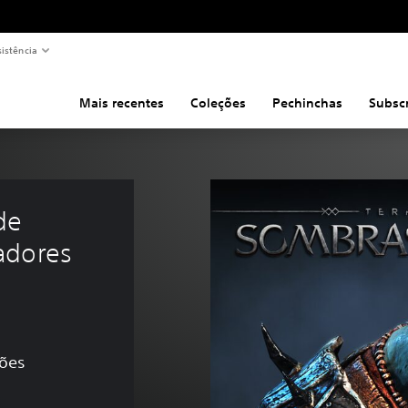
sistência
Mais recentes
Coleções
Pechinchas
Subsc
de 
adores 
ções