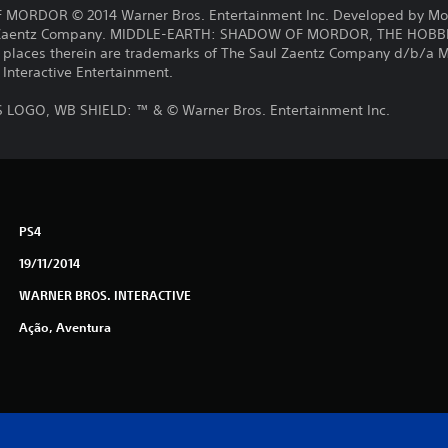
ORDOR © 2014 Warner Bros. Entertainment Inc. Developed by Mon
ul Zaentz Company. MIDDLE-EARTH: SHADOW OF MORDOR, THE HOBBIT
d places therein are trademarks of The Saul Zaentz Company d/b/a M
 Interactive Entertainment.
OGO, WB SHIELD: ™ & © Warner Bros. Entertainment Inc.
PS4
19/11/2014
WARNER BROS. INTERACTIVE
Ação, Aventura