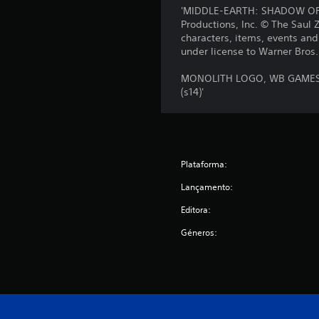
õ
'MIDDLE-EARTH: SHADOW OF M
e
Productions, Inc. © The Sa
s
characters, items, events an
under license to Warner Bros.
MONOLITH LOGO, WB GAMES L
(s14)'
Plataforma:
Lançamento:
Editora:
Géneros: