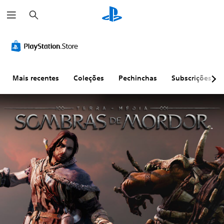
P
e
s
q
u
i
s
a
r
Mais recentes
Coleções
Pechinchas
Subscrições