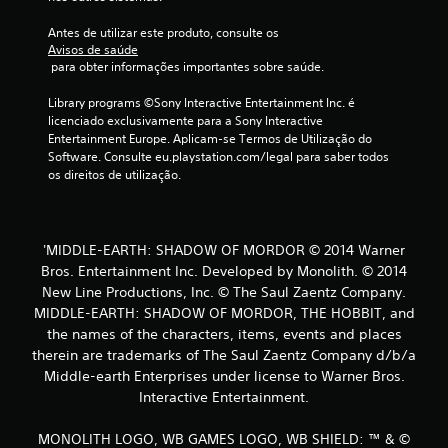
l
Antes de utilizar este produto, consulte os 
a
Avisos de saúde
 para obter informações importantes sobre saúde.
s
Library programs ©Sony Interactive Entertainment Inc. é 
(
licenciado exclusivamente para a Sony Interactive 
Entertainment Europe. Aplicam-se Termos de Utilização do 
d
Software. Consulte eu.playstation.com/legal para saber todos 
os direitos de utilização.
e
u
'MIDDLE-EARTH: SHADOW OF MORDOR © 2014 Warner
m
Bros. Entertainment Inc. Developed by Monolith. © 2014
New Line Productions, Inc. © The Saul Zaentz Company.
m
MIDDLE-EARTH: SHADOW OF MORDOR, THE HOBBIT, and
the names of the characters, items, events and places
á
therein are trademarks of The Saul Zaentz Company d/b/a
x
Middle-earth Enterprises under license to Warner Bros.
Interactive Entertainment.
i
MONOLITH LOGO, WB GAMES LOGO, WB SHIELD: ™ & ©