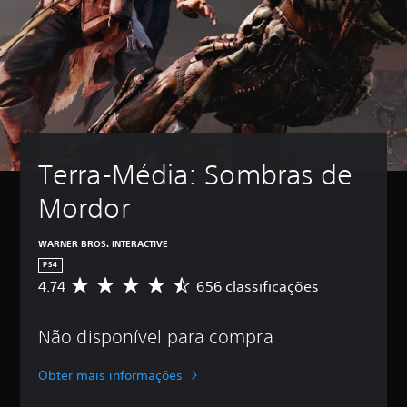
Terra-Média: Sombras de 
Mordor
WARNER BROS. INTERACTIVE
PS4
4.74
656 classificações
C
l
a
Não disponível para compra
s
s
i
Obter mais informações
f
i