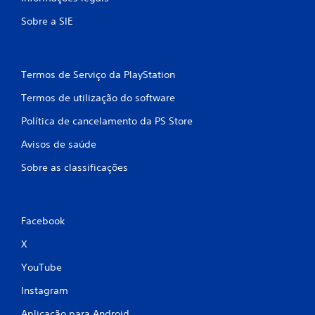
m
Sobre a SIE
b
a
s
Termos de Serviço da PlayStation
Termos de utilização do software
e
Política de cancelamento da PS Store
e
Avisos de saúde
m
Sobre as classificações
6
5
Facebook
6
X
c
YouTube
l
Instagram
a
Aplicação para Android