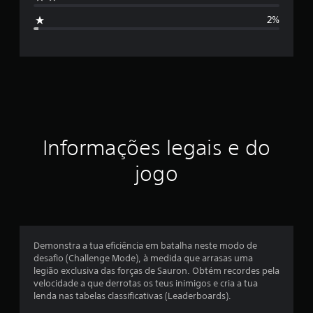
i
e
2%
m
f
6
5
i
6
c
c
l
a
a
s
s
ç
i
Informações legais e do
f
ã
i
jogo
c
a
o
ç
õ
m
e
s
é
Demonstra a tua eficiência em batalha neste modo de
desafio (Challenge Mode), à medida que arrasas uma
d
legião exclusiva das forças de Sauron. Obtém recordes pela
velocidade a que derrotas os teus inimigos e cria a tua
i
lenda nas tabelas classificativas (Leaderboards).