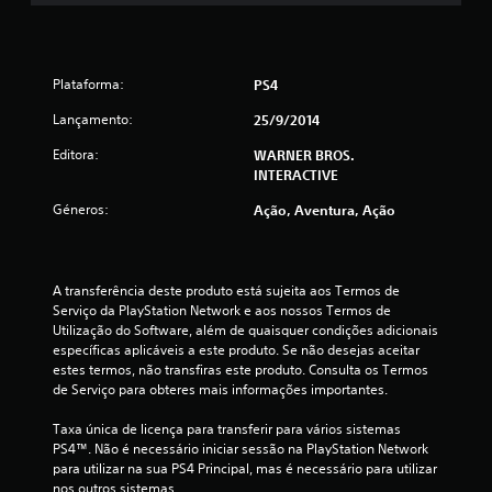
a
d
Plataforma:
PS4
e
Lançamento:
25/9/2014
4
Editora:
WARNER BROS.
.
INTERACTIVE
7
Géneros:
Ação, Aventura, Ação
4
e
A transferência deste produto está sujeita aos Termos de 
Serviço da PlayStation Network e aos nossos Termos de 
Utilização do Software, além de quaisquer condições adicionais 
s
específicas aplicáveis a este produto. Se não desejas aceitar 
estes termos, não transfiras este produto. Consulta os Termos 
t
de Serviço para obteres mais informações importantes.
r
Taxa única de licença para transferir para vários sistemas 
PS4™. Não é necessário iniciar sessão na PlayStation Network 
e
para utilizar na sua PS4 Principal, mas é necessário para utilizar 
nos outros sistemas.