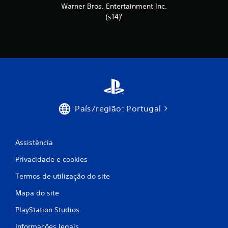
m
Warner Bros. Entertainment Inc.
(s14)'
o
d
e
c
i
País/região: Portugal
n
c
Assistência
o
Privacidade e cookies
)
Termos de utilização do site
c
Mapa do site
o
PlayStation Studios
Informações legais