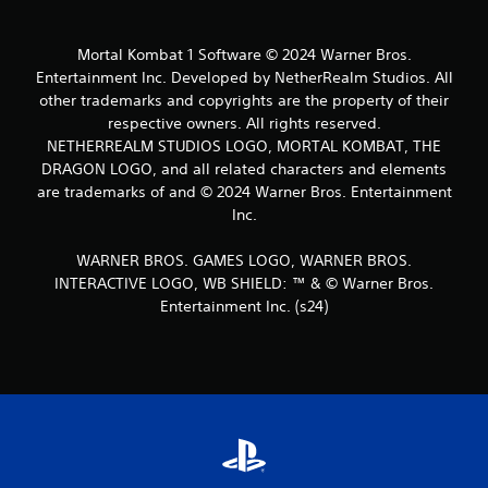
b
Mortal Kombat 1 Software © 2024 Warner Bros.
a
Entertainment Inc. Developed by NetherRealm Studios. All
other trademarks and copyrights are the property of their
s
respective owners. All rights reserved.
NETHERREALM STUDIOS LOGO, MORTAL KOMBAT, THE
e
DRAGON LOGO, and all related characters and elements
e
are trademarks of and © 2024 Warner Bros. Entertainment
Inc.
m
WARNER BROS. GAMES LOGO, WARNER BROS.
1
INTERACTIVE LOGO, WB SHIELD: ™ & © Warner Bros.
Entertainment Inc. (s24)
1
c
l
a
s