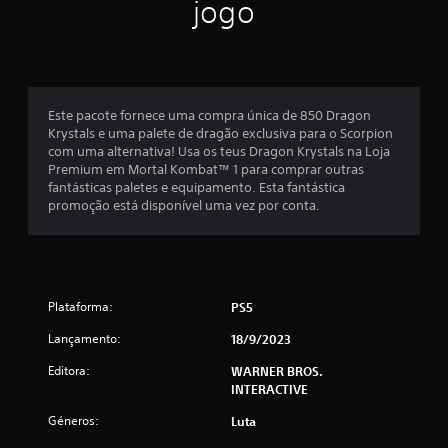
l
jogo
a
s
(
Este pacote fornece uma compra única de 850 Dragon
Krystals e uma palete de dragão exclusiva para o Scorpion
d
com uma alternativa! Usa os teus Dragon Krystals na Loja
Premium em Mortal Kombat™ 1 para comprar outras
e
fantásticas paletes e equipamento. Esta fantástica
promoção está disponível uma vez por conta.
u
m
m
Plataforma:
PS5
á
Lançamento:
18/9/2023
x
Editora:
WARNER BROS.
INTERACTIVE
i
Géneros:
Luta