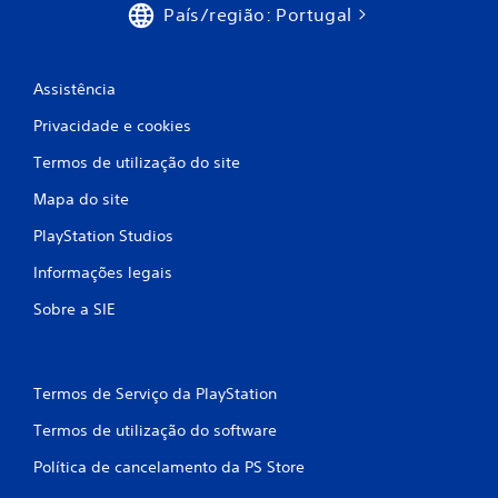
País/região: Portugal
s
i
Assistência
f
Privacidade e cookies
i
Termos de utilização do site
c
Mapa do site
a
PlayStation Studios
Informações legais
ç
Sobre a SIE
õ
e
Termos de Serviço da PlayStation
s
Termos de utilização do software
Política de cancelamento da PS Store