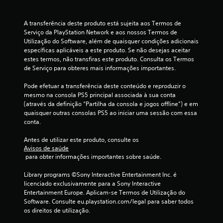
m
o
A transferência deste produto está sujeita aos Termos de 
Serviço da PlayStation Network e aos nossos Termos de 
d
Utilização do Software, além de quaisquer condições adicionais 
específicas aplicáveis a este produto. Se não desejas aceitar 
e
estes termos, não transfiras este produto. Consulta os Termos 
de Serviço para obteres mais informações importantes.
c
Pode efetuar a transferência deste conteúdo e reproduzir o 
i
mesmo na consola PS5 principal associada à sua conta 
(através da definição “Partilha da consola e jogos offline”) e em 
n
quaisquer outras consolas PS5 ao iniciar uma sessão com essa 
conta.
c
Antes de utilizar este produto, consulte os 
o
Avisos de saúde
 para obter informações importantes sobre saúde.
)
Library programs ©Sony Interactive Entertainment Inc. é 
c
licenciado exclusivamente para a Sony Interactive 
Entertainment Europe. Aplicam-se Termos de Utilização do 
o
Software. Consulte eu.playstation.com/legal para saber todos 
os direitos de utilização.
m