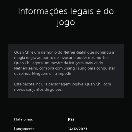
e
Informações legais e do
l
jogo
a
s
(
Quan Chi é um demónio do NetherRealm que dominou a
magia negra ao ponto de invocar o poder dos mortos.
d
Quan Chi, agora um mestre da feitiçaria mais vil do
NetherRealm, conspira com Shang Tsung para conquistar
e
os reinos. Ninguém o irá impedir.
u
Este pacote inclui a personagem jogável Quan Chi, com
novos conjuntos de golpes.
m
m
á
Plataforma:
PS5
x
Lançamento:
14/12/2023