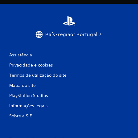
l
a
s
País/região: Portugal
s
i
Assistência
f
Privacidade e cookies
i
Termos de utilização do site
c
Mapa do site
a
PlayStation Studios
Informações legais
ç
Sobre a SIE
õ
e