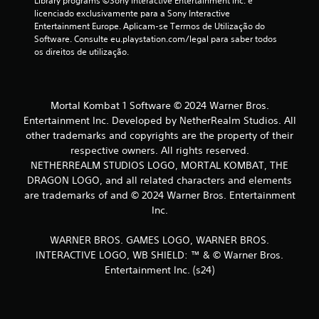
Library programs ©Sony Interactive Entertainment Inc. é 
o
licenciado exclusivamente para a Sony Interactive 
Entertainment Europe. Aplicam-se Termos de Utilização do 
m
Software. Consulte eu.playstation.com/legal para saber todos 
os direitos de utilização.
b
a
Mortal Kombat 1 Software © 2024 Warner Bros.
s
Entertainment Inc. Developed by NetherRealm Studios. All
other trademarks and copyrights are the property of their
e
respective owners. All rights reserved.
NETHERREALM STUDIOS LOGO, MORTAL KOMBAT, THE
e
DRAGON LOGO, and all related characters and elements
are trademarks of and © 2024 Warner Bros. Entertainment
m
Inc.
1
WARNER BROS. GAMES LOGO, WARNER BROS.
6
INTERACTIVE LOGO, WB SHIELD: ™ & © Warner Bros.
Entertainment Inc. (s24)
3
c