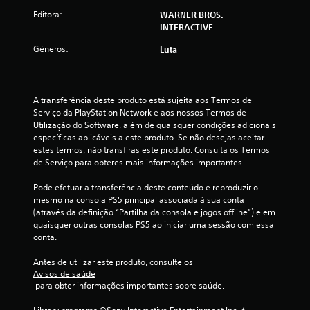
i
Editora:
WARNER BROS.
INTERACTIVE
m
Géneros:
Luta
o
d
A transferência deste produto está sujeita aos Termos de 
Serviço da PlayStation Network e aos nossos Termos de 
e
Utilização do Software, além de quaisquer condições adicionais 
específicas aplicáveis a este produto. Se não desejas aceitar 
c
estes termos, não transfiras este produto. Consulta os Termos 
de Serviço para obteres mais informações importantes.
i
Pode efetuar a transferência deste conteúdo e reproduzir o 
n
mesmo na consola PS5 principal associada à sua conta 
(através da definição “Partilha da consola e jogos offline”) e em 
c
quaisquer outras consolas PS5 ao iniciar uma sessão com essa 
conta.
o
Antes de utilizar este produto, consulte os 
)
Avisos de saúde
 para obter informações importantes sobre saúde.
c