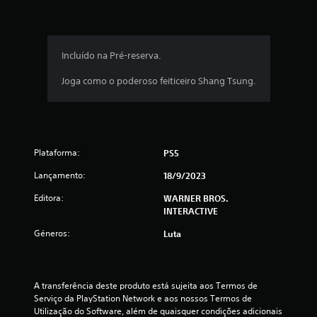
a
s
(
Incluído na Pré-reserva.
d
Joga como o poderoso feiticeiro Shang Tsung.
e
u
Plataforma:
PS5
m
Lançamento:
18/9/2023
m
Editora:
WARNER BROS.
á
INTERACTIVE
Géneros:
Luta
x
i
A transferência deste produto está sujeita aos Termos de 
m
Serviço da PlayStation Network e aos nossos Termos de 
Utilização do Software, além de quaisquer condições adicionais 