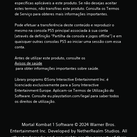
o
específicas aplicáveis a este produto. Se não desejas aceitar 
estes termos, não transfiras este produto. Consulta os Termos 
d
de Serviço para obteres mais informações importantes.
e
Pode efetuar a transferência deste conteúdo e reproduzir o 
mesmo na consola PS5 principal associada à sua conta 
c
(através da definição “Partilha da consola e jogos offline”) e em 
quaisquer outras consolas PS5 ao iniciar uma sessão com essa 
i
conta.
n
Antes de utilizar este produto, consulte os 
Avisos de saúde
c
 para obter informações importantes sobre saúde.
o
Library programs ©Sony Interactive Entertainment Inc. é 
licenciado exclusivamente para a Sony Interactive 
)
Entertainment Europe. Aplicam-se Termos de Utilização do 
Software. Consulte eu.playstation.com/legal para saber todos 
c
os direitos de utilização.
o
m
Mortal Kombat 1 Software © 2024 Warner Bros.
Entertainment Inc. Developed by NetherRealm Studios. All
b