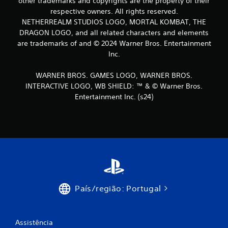
other trademarks and copyrights are the property of their
respective owners. All rights reserved.
a
NETHERREALM STUDIOS LOGO, MORTAL KOMBAT, THE
DRAGON LOGO, and all related characters and elements
s
are trademarks of and © 2024 Warner Bros. Entertainment
e
Inc.
e
WARNER BROS. GAMES LOGO, WARNER BROS.
INTERACTIVE LOGO, WB SHIELD: ™ & © Warner Bros.
m
Entertainment Inc. (s24)
3
2
0
c
l
País/região: Portugal
a
s
Assistência