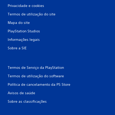
Privacidade e cookies
s
Termos de utilização do site
i
Mapa do site
f
PlayStation Studios
i
Informações legais
c
Sobre a SIE
a
ç
Termos de Serviço da PlayStation
õ
Termos de utilização do software
e
Política de cancelamento da PS Store
s
Avisos de saúde
Sobre as classificações