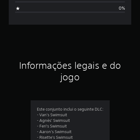
i
c
0%
l
f
a
s
i
s
i
c
f
i
a
c
a
ç
ç
Informações legais e do
õ
ã
e
jogo
s
o
m
é
Este conjunto inclui o seguinte DLC:
- Van's Swimsuit
d
- Agnès' Swimsuit
- Feri's Swimsuit
i
- Aaron's Swimsuit
- Risette's Swimsuit