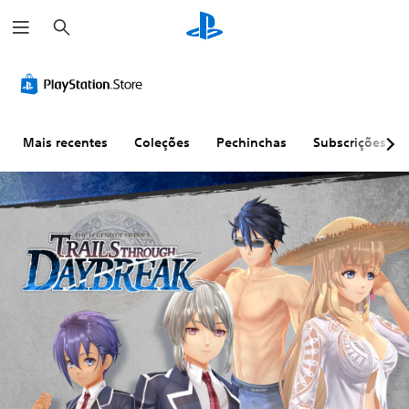
P
e
s
q
u
i
s
a
r
Mais recentes
Coleções
Pechinchas
Subscrições