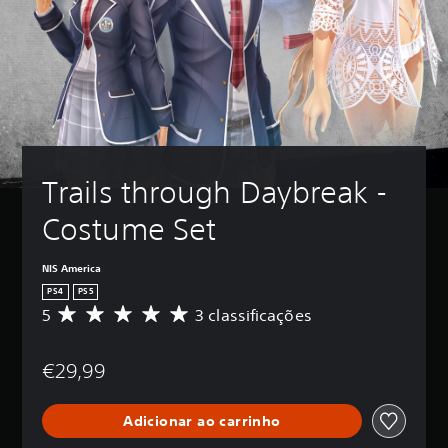
Trails through Daybreak - 
Costume Set
NIS America
PS4
PS5
5
3 classificações
C
l
a
€29,99
s
s
i
Adicionar ao carrinho
f
i