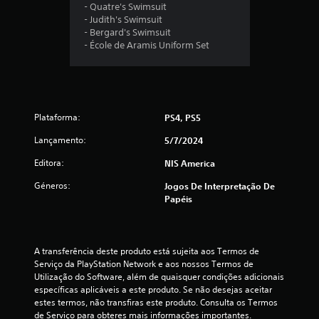
a
- Quatre's Swimsuit
- Judith's Swimsuit
d
- Bergard's Swimsuit
- École de Aramis Uniform Set
e
5
e
Plataforma:
PS4, PS5
s
Lançamento:
5/7/2024
t
Editora:
NIS America
Géneros:
Jogos De Interpretação De
r
Papéis
e
l
A transferência deste produto está sujeita aos Termos de 
Serviço da PlayStation Network e aos nossos Termos de 
a
Utilização do Software, além de quaisquer condições adicionais 
específicas aplicáveis a este produto. Se não desejas aceitar 
s
estes termos, não transfiras este produto. Consulta os Termos 
de Serviço para obteres mais informações importantes.