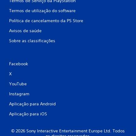
Termos de Serviço da PlayStation
e
Termos de utilização do software
e
Política de cancelamento da PS Store
Avisos de saúde
m
Sobre as classificações
3
c
Facebook
l
X
a
YouTube
s
Instagram
s
Aplicação para Android
i
Aplicação para iOS
f
© 2026 Sony Interactive Entertainment Europe Ltd. Todos
i