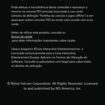
(
Pode efetuar a transferência deste conteúdo e reproduzir o 
d
mesmo na consola PS5 principal associada à sua conta 
(através da definição “Partilha da consola e jogos offline”) e em 
e
quaisquer outras consolas PS5 ao iniciar uma sessão com essa 
conta.
u
Antes de utilizar este produto, consulte os 
m
Avisos de saúde
 para obter informações importantes sobre saúde.
m
Library programs ©Sony Interactive Entertainment Inc. é 
á
licenciado exclusivamente para a Sony Interactive 
Entertainment Europe. Aplicam-se Termos de Utilização do 
x
Software. Consulte eu.playstation.com/legal para saber todos 
os direitos de utilização.
i
m
© Nihon Falcom Corporation. All Rights Reserved. Licensed
o
to and published by NIS America, Inc.
d