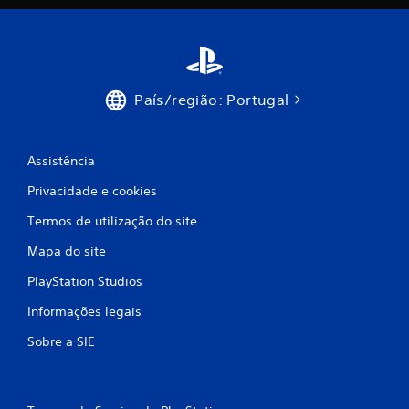
e
c
i
n
País/região: Portugal
c
Assistência
o
Privacidade e cookies
)
Termos de utilização do site
c
Mapa do site
o
PlayStation Studios
m
Informações legais
b
Sobre a SIE
a
s