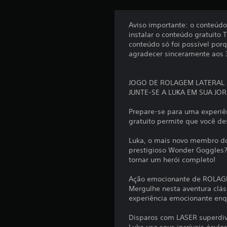
s
Aviso importante: o conteúdo
instalar o conteúdo gratuito
conteúdo só foi possível por
agradecer sinceramente aos 3
JOGO DE ROLAGEM LATERAL 
JUNTE-SE A LUKA EM SUA JO
Prepare-se para uma experiê
gratuito permite que você de
Luka, o mais novo membro dos
prestigioso Wonder Goggles? 
tornar um herói completo!
Ação emocionante de ROLA
Mergulhe nesta aventura clá
experiência emocionante enqu
Disparos com LASER superdiv