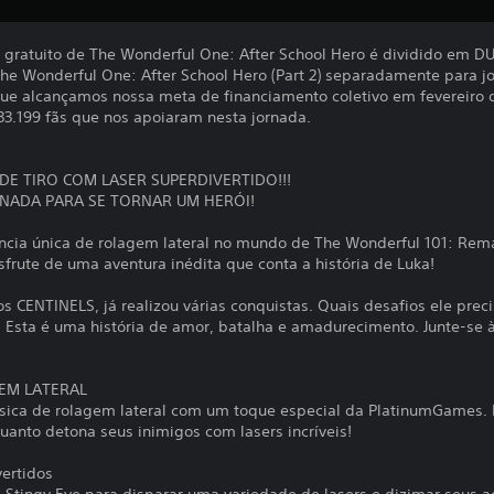
 gratuito de The Wonderful One: After School Hero é dividido em DU
 The Wonderful One: After School Hero (Part 2) separadamente para j
que alcançamos nossa meta de financiamento coletivo em fevereiro
3.199 fãs que nos apoiaram nesta jornada.
DE TIRO COM LASER SUPERDIVERTIDO!!!
RNADA PARA SE TORNAR UM HERÓI!
ncia única de rolagem lateral no mundo de The Wonderful 101: Rem
sfrute de uma aventura inédita que conta a história de Luka!
 CENTINELS, já realizou várias conquistas. Quais desafios ele preci
Esta é uma história de amor, batalha e amadurecimento. Junte-se à
GEM LATERAL
ssica de rolagem lateral com um toque especial da PlatinumGames. 
anto detona seus inimigos com lasers incríveis!
ertidos