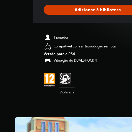
s
i
Adicionar à biblioteca
f
i
c
a
ç
1 jogador
ã
o
Compatível com a Reprodução remota
m
Versão para a PS4
é
Vibração do DUALSHOCK 4
d
i
a
d
e
4
Violência
.
5
7
e
s
t
r