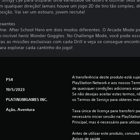
s Stingy Eye para disparar uma variedade de lasers e dizimar seus a
em qualquer direção! Jamais houve um jogo 2D de tiro tão simples, di
posição. Vai ser um estouro, jovem recruta!
raentes
ne: After School Hero em dois modos diferentes. O Arcade Mode p
 o incrível herói Wonder Goggles. No Challenge Mode, você pode escol
das as missões exclusivas com cada Drill e veja se consegue encontr
ara explorar cada cantinho do jogo!
A transferência deste produto está suje
PS4
PlayStation Network e aos nossos Termo
de quaisquer condições adicionais espec
19/5/2023
Se não desejas aceitar estes termos, nã
PLATINUMGAMES INC.
os Termos de Serviço para obteres mai
Ação, Aventura
Taxa única de licença para transferir p
necessário iniciar sessão na PlayStation
Principal, mas é necessário para utiliza
Antes de utilizar este produto, consulte
Avisos de saúde