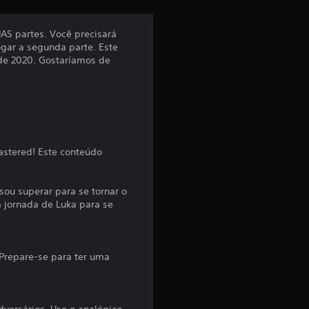
ã
AS partes. Você precisará
ogar a segunda parte. Este
o
 de 2020. Gostaríamos de
m
é
d
astered! Este conteúdo
i
sou superar para se tornar o
a
 jornada de Luka para se
d
e
Prepare-se para ter uma
4