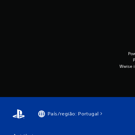
Pow
P
Wwise is
País/região: Portugal