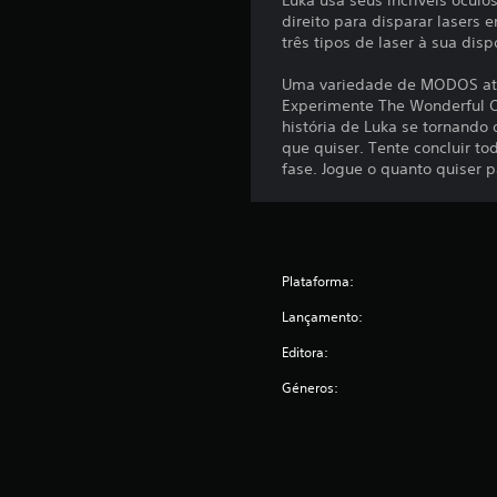
Luka usa seus incríveis óculo
direito para disparar lasers 
três tipos de laser à sua dis
Uma variedade de MODOS at
Experimente The Wonderful O
história de Luka se tornando
que quiser. Tente concluir to
fase. Jogue o quanto quiser p
Plataforma:
Lançamento:
Editora:
Géneros: