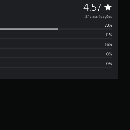
C
4.57
l
37 classificações
73%
a
11%
s
16%
s
0%
0%
i
f
i
c
a
ç