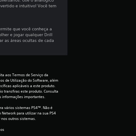
.
dversários. Use o analógico
vertido e intuitivo! Você tem
5
7
ermite que você conheça a
her e jogar qualquer Drill
e
ar as áreas ocultas de cada
s
t
ita aos Termos de Serviço da 
r
s de Utilização do Software, além 
íficas aplicáveis a este produto. 
e
o transfiras este produto. Consulta 
s informações importantes.
l
ara vários sistemas PS4™. Não é 
 Network para utilizar na sua PS4 
a
r nos outros sistemas.
s
 os 