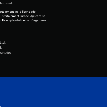
obre saúde.
(
rtainment Inc. é licenciado 
d
 Entertainment Europe. Aplicam-se 
ulte eu.playstation.com/legal para 
e
u
Ltd.
m
d.
ountries.
m
á
x
i
m
o