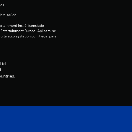
(
 os 
obre saúde.
d
rtainment Inc. é licenciado 
e
 Entertainment Europe. Aplicam-se 
ulte eu.playstation.com/legal para 
u
m
Ltd.
m
d.
ountries.
á
x
i
m
o