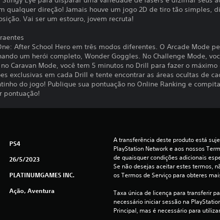
s Stingy Eye para disparar uma variedade de lasers e dizimar seus a
em qualquer direção! Jamais houve um jogo 2D de tiro tão simples, di
posição. Vai ser um estouro, jovem recruta!
raentes
ne: After School Hero em três modos diferentes. O Arcade Mode per
ornando um herói completo, Wonder Goggles. No Challenge Mode, voc
Já no Caravan Mode, você tem 5 minutos no Drill para fazer o máximo
es exclusivas em cada Drill e tente encontrar as áreas ocultas de c
ntinho do jogo! Publique sua pontuação no Online Ranking e compit
 pontuação!
A transferência deste produto está suje
PS4
PlayStation Network e aos nossos Termo
de quaisquer condições adicionais espec
26/5/2023
Se não desejas aceitar estes termos, nã
PLATINUMGAMES INC.
os Termos de Serviço para obteres mai
Ação, Aventura
Taxa única de licença para transferir p
necessário iniciar sessão na PlayStation
Principal, mas é necessário para utiliza