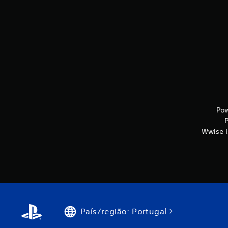
Pow
P
Wwise is
País/região: Portugal