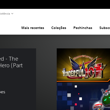
sistência
Mais recentes
Coleções
Pechinchas
Subsc
d - The 
ero (Part 
ões