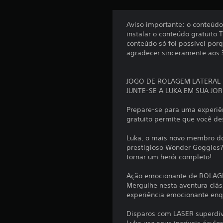
s
Aviso importante: o conteúdo
instalar o conteúdo gratuito 
conteúdo só foi possível por
agradecer sinceramente aos 3
JOGO DE ROLAGEM LATERAL 
JUNTE-SE A LUKA EM SUA JO
Prepare-se para uma experiê
gratuito permite que você de
Luka, o mais novo membro dos
prestigioso Wonder Goggles? 
tornar um herói completo!
Ação emocionante de ROLA
Mergulhe nesta aventura clá
experiência emocionante enqu
Disparos com LASER superdiv