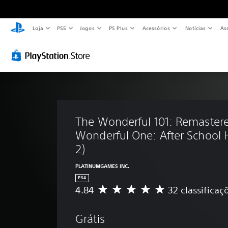
Loja
PS5
Jogos
PS Plus
Acessórios
Notícias
As
The Wonderful 101: Remastere
Wonderful One: After School H
2)
PLATINUMGAMES INC.
PS4
4.84
32 classificaç
C
l
a
Grátis
s