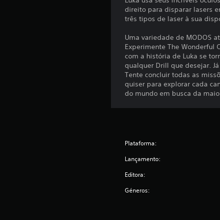
Luka usa seus incríveis óculo
direito para disparar lasers 
três tipos de laser à sua dis
Uma variedade de MODOS at
Experimente The Wonderful O
com a história de Luka se t
qualquer Drill que desejar. 
Tente concluir todas as missõ
quiser para explorar cada ca
do mundo em busca da maior
Plataforma:
Lançamento:
Editora:
Géneros: