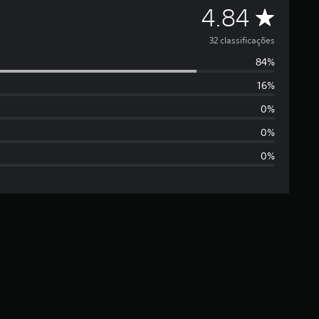
C
4.84
l
32 classificações
84%
a
16%
s
0%
s
0%
0%
i
f
i
c
a
ç