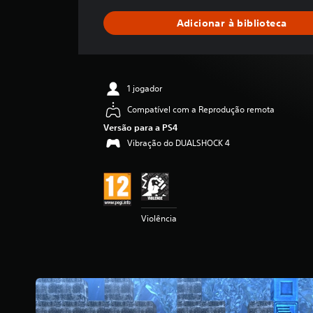
s
i
Adicionar à biblioteca
f
i
c
a
ç
1 jogador
ã
o
Compatível com a Reprodução remota
m
Versão para a PS4
é
Vibração do DUALSHOCK 4
d
i
a
d
e
4
Violência
.
8
4
e
s
t
r