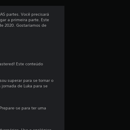
ã
AS partes. Você precisará
gar a primeira parte. Este
o
 de 2020. Gostaríamos de
m
é
d
astered! Este conteúdo
i
sou superar para se tornar o
a
 jornada de Luka para se
d
e
Prepare-se para ter uma
4