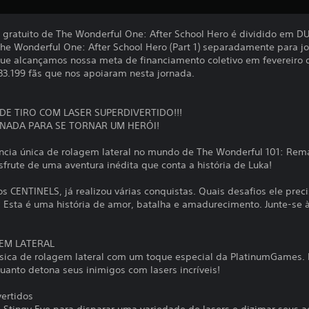
 gratuito de The Wonderful One: After School Hero é dividido em DU
The Wonderful One: After School Hero (Part 1) separadamente para jo
que alcançamos nossa meta de financiamento coletivo em fevereiro
3.199 fãs que nos apoiaram nesta jornada.
DE TIRO COM LASER SUPERDIVERTIDO!!!
RNADA PARA SE TORNAR UM HERÓI!
ncia única de rolagem lateral no mundo de The Wonderful 101: Rem
sfrute de uma aventura inédita que conta a história de Luka!
 CENTINELS, já realizou várias conquistas. Quais desafios ele preci
Esta é uma história de amor, batalha e amadurecimento. Junte-se à
GEM LATERAL
ssica de rolagem lateral com um toque especial da PlatinumGames. 
anto detona seus inimigos com lasers incríveis!
ertidos