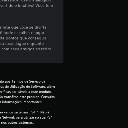
.
dversários. Use o analógico
vertido e intuitivo! Você tem
8
4
mite que você se divirta
ê pode escolher e jogar
e
 de pontos que conseguir.
ada fase. Jogue o quanto
s
a com seus amigos ao redor
t
r
ita aos Termos de Serviço da 
e
s de Utilização do Software, além 
íficas aplicáveis a este produto. 
l
o transfiras este produto. Consulta 
s informações importantes.
a
ara vários sistemas PS4™. Não é 
 Network para utilizar na sua PS4 
s
r nos outros sistemas.