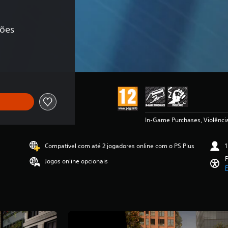
ções
original de €2,99
In-Game Purchases, Violênci
Compatível com até 2 jogadores online com o PS Plus
1
F
Jogos online opcionais
F