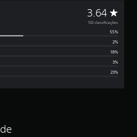
C
3.64
l
102 classificações
55%
a
2%
s
18%
s
3%
23%
i
f
i
c
a
ade