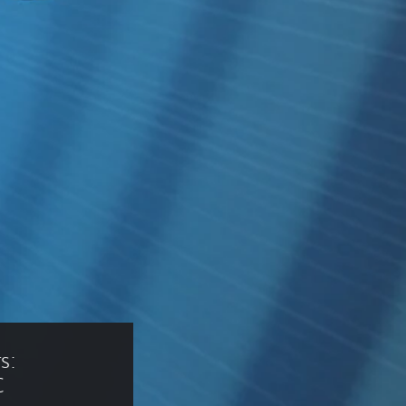
s: 
C