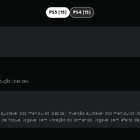
PS5 (15)
PS4 (15)
ução (básicas)
ustável dos manípulos (básica), Inversão ajustável dos manípulos (b
de toque, Jogável sem vibração do comando, Jogável sem efeito de 