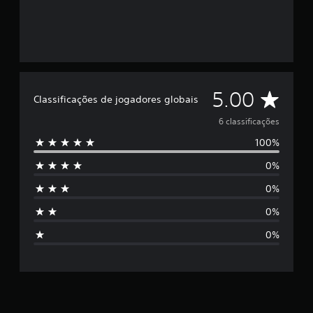
c
l
a
s
s
i
f
i
C
5.00
Classificações de jogadores globais
c
a
l
6 classificações
ç
õ
100%
a
e
s
0%
s
0%
s
0%
i
0%
f
i
c