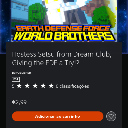
Hostess Setsu from Dream Club, 
Giving the EDF a Try!?
D3PUBLISHER
PS4
5
6 classificações
C
l
a
€2,99
s
s
i
Adicionar ao carrinho
f
i
c