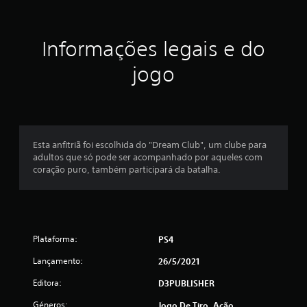
a
ç
Informações legais e do
ã
jogo
o
m
é
Esta anfitriã foi escolhida do "Dream Club", um clube para
adultos que só pode ser acompanhado por aqueles com
d
coração puro, também participará da batalha.
i
a
Plataforma:
PS4
d
Lançamento:
26/5/2021
e
Editora:
D3PUBLISHER
5
Géneros:
Jogo De Tiro, Ação