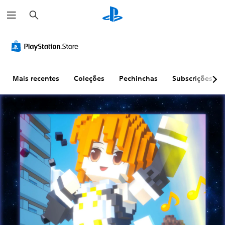
P
e
s
q
u
i
s
a
r
Mais recentes
Coleções
Pechinchas
Subscrições