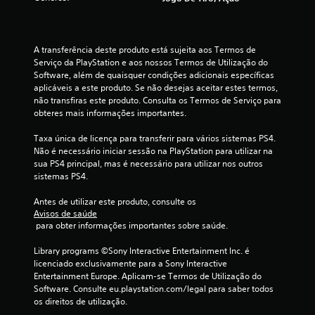
e
s
A transferência deste produto está sujeita aos Termos de 
t
Serviço da PlayStation e aos nossos Termos de Utilização do 
Software, além de quaisquer condições adicionais específicas 
r
aplicáveis a este produto. Se não desejas aceitar estes termos, 
não transfiras este produto. Consulta os Termos de Serviço para 
obteres mais informações importantes.
e
Taxa única de licença para transferir para vários sistemas PS4. 
l
Não é necessário iniciar sessão na PlayStation para utilizar na 
sua PS4 principal, mas é necessário para utilizar nos outros 
a
sistemas PS4.
s
Antes de utilizar este produto, consulte os 
Avisos de saúde
(
 para obter informações importantes sobre saúde.
d
Library programs ©Sony Interactive Entertainment Inc. é 
licenciado exclusivamente para a Sony Interactive 
e
Entertainment Europe. Aplicam-se Termos de Utilização do 
Software. Consulte eu.playstation.com/legal para saber todos 
u
os direitos de utilização.