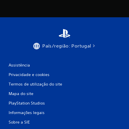
m
m
á
x
i
País/região: Portugal
m
Assistência
o
Privacidade e cookies
d
Termos de utilização do site
e
Mapa do site
c
PlayStation Studios
i
Informações legais
n
Sobre a SIE