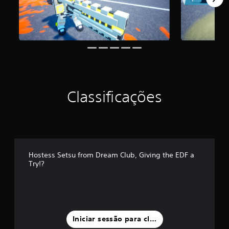
m
á
x
i
m
o
d
e
c
i
Classificações
n
c
o
)
c
o
Hostess Setsu from Dream Club, Giving the EDF a
m
Try!?
b
a
s
e
e
m
Iniciar sessão para classificar
6