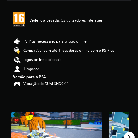
a
ç
ã
Violência pesada, Os utilizadores interagem
o
m
é
d
PS Plus necessário para o jogo online
i
a
Compatível com até 4 jogadores online com o PS Plus
d
Jogos online opcionais
e
5
1 jogador
e
Versão para a PS4
s
t
Vibração do DUALSHOCK 4
r
e
l
a
s
(
d
e
u
m