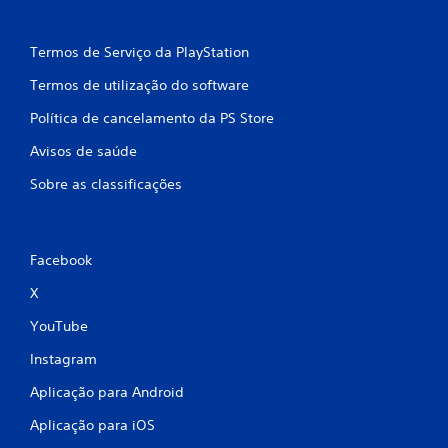
c
o
Termos de Serviço da PlayStation
)
Termos de utilização do software
c
Política de cancelamento da PS Store
Avisos de saúde
o
Sobre as classificações
m
b
Facebook
a
X
s
YouTube
e
Instagram
e
Aplicação para Android
m
Aplicação para iOS