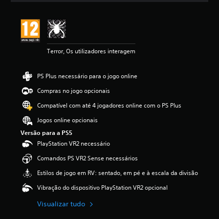
s
a
d
s
e
s
á
i
u
f
d
Terror, Os utilizadores interagem
i
i
c
o
a
i
PS Plus necessário para o jogo online
ç
n
ã
Compras no jogo opcionais
d
o
i
Compatível com até 4 jogadores online com o PS Plus
v
i
Jogos online opcionais
d
Versão para a PS5
u
PlayStation VR2 necessário
a
i
Comandos PS VR2 Sense necessários
s
.
Estilos de jogo em RV: sentado, em pé e à escala da divisão
Vibração do dispositivo PlayStation VR2 opcional
Visualizar tudo