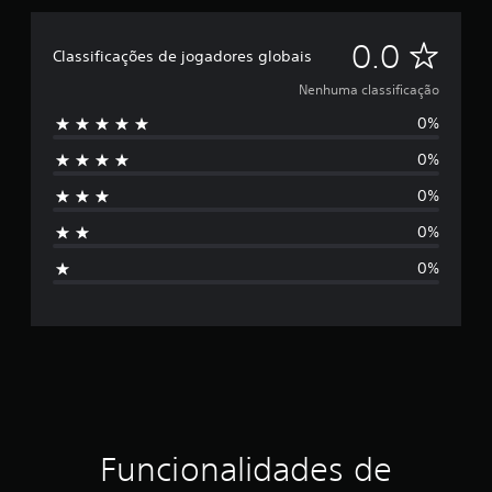
N
0.0
Classificações de jogadores globais
e
Nenhuma classificação
0%
n
0%
h
0%
u
0%
m
0%
a
c
l
a
s
Funcionalidades de