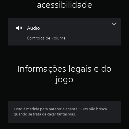
s
acessibilidade
i
f
Áudio
i
Controlos de volume
c
a
ç
Informações legais e do
ã
jogo
o
Feito à medida para parecer elegante, Suits não brinca
quando se trata de caçar fantasmas.