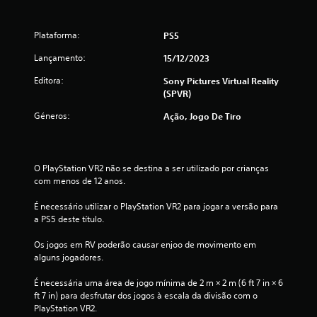
Plataforma:
PS5
Lançamento:
15/12/2023
Editora:
Sony Pictures Virtual Reality
(SPVR)
Géneros:
Ação, Jogo De Tiro
O PlayStation VR2 não se destina a ser utilizado por crianças 
com menos de 12 anos.
É necessário utilizar o PlayStation VR2 para jogar a versão para 
a PS5 deste título.
Os jogos em RV poderão causar enjoo de movimento em 
alguns jogadores.
É necessária uma área de jogo mínima de 2 m × 2 m (6 ft 7 in × 6 
ft 7 in) para desfrutar dos jogos à escala da divisão com o 
PlayStation VR2.