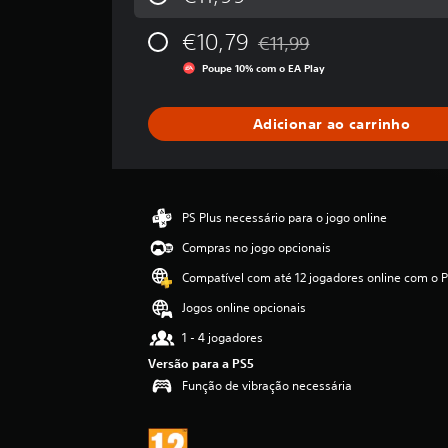
s
i
€10,79
€11,99
f
Com desconto em relação ao 
i
Poupe 10% com o EA Play
c
a
ç
Adicionar ao carrinho
ã
o
m
é
d
PS Plus necessário para o jogo online
i
Compras no jogo opcionais
a
d
Compatível com até 12 jogadores online com o P
e
Jogos online opcionais
4
.
1 - 4 jogadores
7
Versão para a PS5
1
e
Função de vibração necessária
s
t
r