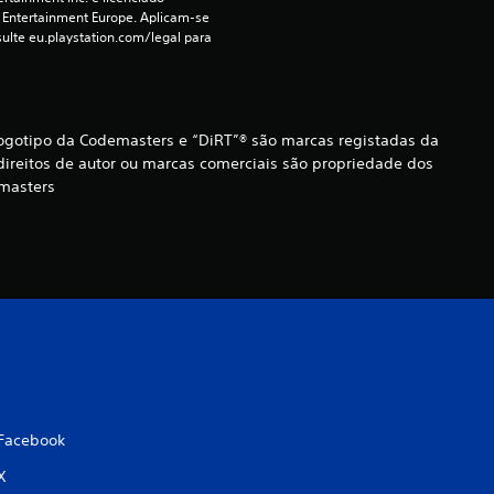
e
 Entertainment Europe. Aplicam-se 
ulte eu.playstation.com/legal para 
l
a
logotipo da Codemasters e “DiRT”® são marcas registadas da
s
ireitos de autor ou marcas comerciais são propriedade dos
emasters
(
d
e
u
m
m
Facebook
á
X