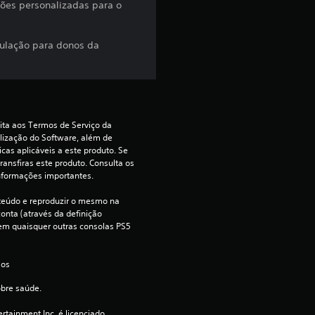
a
ções personalizadas para o
d
itulação para donos da
e
4
.
ita aos Termos de Serviço da 
lização do Software, além de 
7
cas aplicáveis a este produto. Se 
ransfiras este produto. Consulta os 
1
nformações importantes.
e
teúdo e reproduzir o mesmo na 
onta (através da definição 
e em quaisquer outras consolas PS5 
s
t
 os 
obre saúde.
r
rtainment Inc. é licenciado 