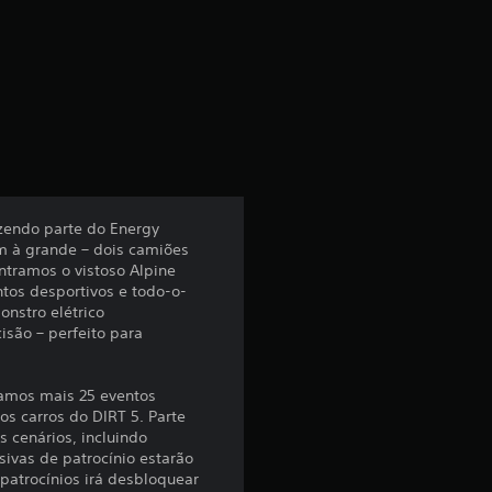
i
c
a
ç
ã
zendo parte do Energy
am à grande – dois camiões
o
ntramos o vistoso Alpine
tos desportivos e todo-o-
m
nstro elétrico
isão – perfeito para
é
d
namos mais 25 eventos
os carros do DIRT 5. Parte
i
s cenários, incluindo
ivas de patrocínio estarão
patrocínios irá desbloquear