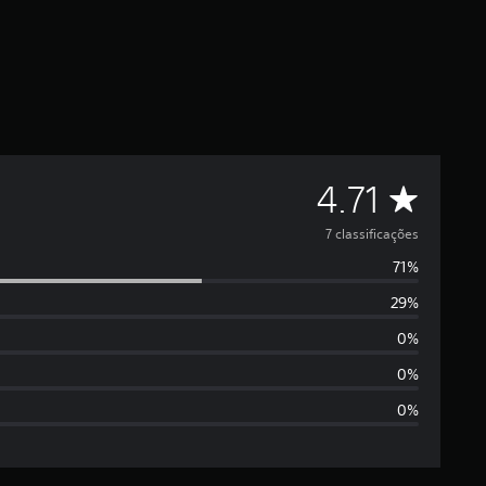
C
4.71
l
7 classificações
71%
a
29%
s
0%
s
0%
0%
i
f