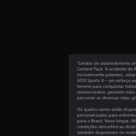
"Lendas do automobilismo am
Content Pack. A ocidente do 
incrivelmente potentes, adap
A110 Sports X – um esforço 
terreno para conquistar toda
revolucionário, gerando mais
percorrer as diversas rotas g
Os quatro carros estão dispo
personalizados para enfrenta
para o Brasil, Nova Iorque, Á
condições atmosféricas dinâm
também disponíveis no modo c