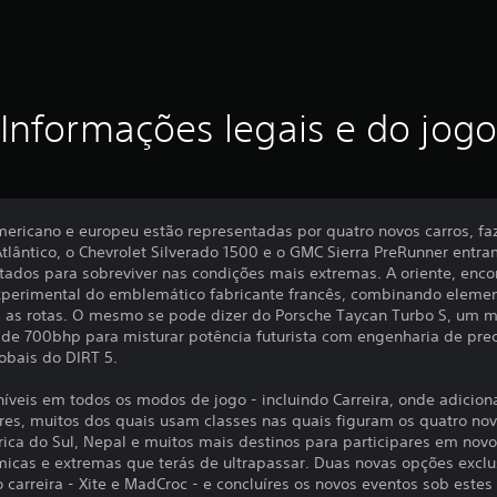
Informações legais e do jogo
ericano e europeu estão representadas por quatro novos carros, fa
Atlântico, o Chevrolet Silverado 1500 e o GMC Sierra PreRunner entr
tados para sobreviver nas condições mais extremas. A oriente, enco
experimental do emblemático fabricante francês, combinando elemen
s as rotas. O mesmo se pode dizer do Porsche Taycan Turbo S, um mo
 de 700bhp para misturar potência futurista com engenharia de prec
lobais do DIRT 5.
níveis em todos os modos de jogo - incluindo Carreira, onde adicio
res, muitos dos quais usam classes nas quais figuram os quatro nov
frica do Sul, Nepal e muitos mais destinos para participares em novo
icas e extremas que terás de ultrapassar. Duas novas opções exclus
arreira - Xite e MadCroc - e concluíres os novos eventos sob estes 