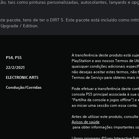
ção, tais como pinturas personalizadas, autocolantes, lanyards e op
ste pacote, tens de ter o DIRT 5. Este pacote está incluído como int
 Upgrade / Edition.
A transferência deste produto está suje
PS4, PS5
PlayStation e aos nossos Termos de Uti
quaisquer condições adicionais específi
22/2/2021
não desejas aceitar estes termos, não t
ELECTRONIC ARTS
Termos de Serviço para obteres mais i
Condução/corridas
Pode efetuar a transferência deste con
consola PS5 principal associada à sua c
“Partilha da consola e jogos offline”) 
ao iniciar uma sessão com essa conta.
Antes de utilizar este produto, consulte
Avisos de saúde
 para obter informações importantes s
Library programs ©Sony Interactive Ente