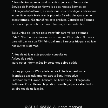
A transferência deste produto está sujeita aos Termos de 
e
Serviço da PlayStation Network e aos nossos Termos de 
Utilização do Software, além de quaisquer condições adicionais 
l
específicas aplicáveis a este produto. Se não desejas aceitar 
estes termos, não transfiras este produto. Consulta os Termos 
a
de Serviço para obteres mais informações importantes.
s
Taxa única de licença para transferir para vários sistemas 
PS4™. Não é necessário iniciar sessão na PlayStation Network 
(
para utilizar na sua PS4 Principal, mas é necessário para utilizar 
nos outros sistemas.
d
Antes de utilizar este produto, consulte os 
e
Avisos de saúde
 para obter informações importantes sobre saúde.
u
Library programs ©Sony Interactive Entertainment Inc. é 
m
licenciado exclusivamente para a Sony Interactive 
Entertainment Europe. Aplicam-se Termos de Utilização do 
m
Software. Consulte eu.playstation.com/legal para saber todos 
os direitos de utilização.
á
x
© ATLUS. ©SEGA. All rights reserved.