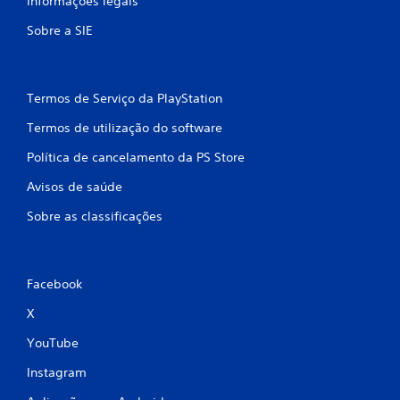
Informações legais
o
Sobre a SIE
m
b
Termos de Serviço da PlayStation
a
Termos de utilização do software
s
Política de cancelamento da PS Store
e
Avisos de saúde
e
Sobre as classificações
m
8
Facebook
0
X
c
YouTube
l
Instagram