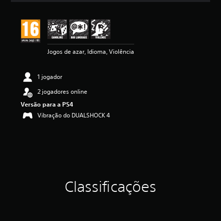
a
ç
ã
o
m
Jogos de azar, Idioma, Violência
é
d
i
1 jogador
a
d
2 jogadores online
e
Versão para a PS4
4
.
Vibração do DUALSHOCK 4
8
9
e
s
t
r
e
Classificações
l
a
s
(
d