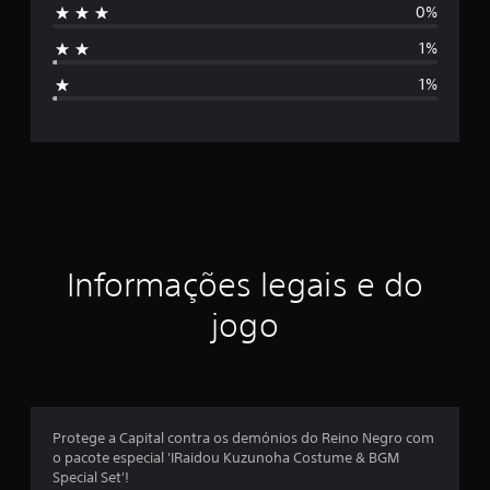
e
0%
m
s
8
1%
0
i
c
1%
l
f
a
s
i
s
i
c
f
i
a
c
a
ç
Informações legais e do
ç
õ
ã
jogo
e
s
o
m
é
Protege a Capital contra os demónios do Reino Negro com
o pacote especial 'IRaidou Kuzunoha Costume & BGM
d
Special Set'!