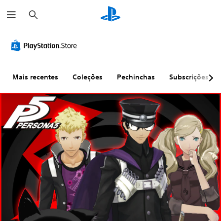
P
e
s
q
u
i
s
a
r
Mais recentes
Coleções
Pechinchas
Subscrições