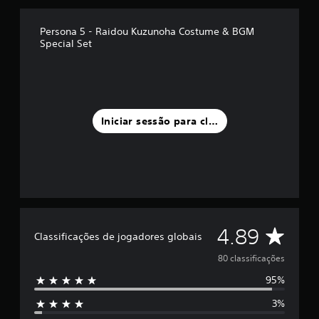
e
u
Persona 5 - Raidou Kuzunoha Costume & BGM
m
Special Set
m
á
x
i
m
o
Iniciar sessão para classificar
d
e
c
i
n
c
o
)
C
4.89
c
Classificações de jogadores globais
o
l
m
80 classificações
b
95%
a
a
s
3%
e
s