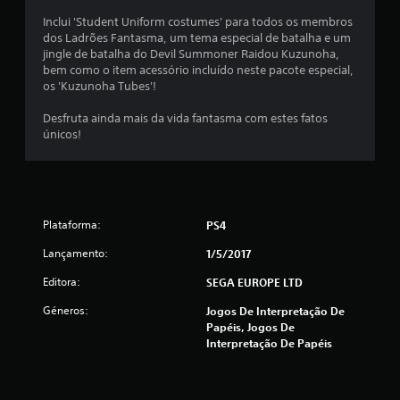
i
Inclui 'Student Uniform costumes' para todos os membros
dos Ladrões Fantasma, um tema especial de batalha e um
a
jingle de batalha do Devil Summoner Raidou Kuzunoha,
bem como o item acessório incluído neste pacote especial,
d
os 'Kuzunoha Tubes'!
e
Desfruta ainda mais da vida fantasma com estes fatos
únicos!
4
.
8
Plataforma:
PS4
9
Lançamento:
1/5/2017
e
Editora:
SEGA EUROPE LTD
Géneros:
Jogos De Interpretação De
s
Papéis, Jogos De
Interpretação De Papéis
t
r