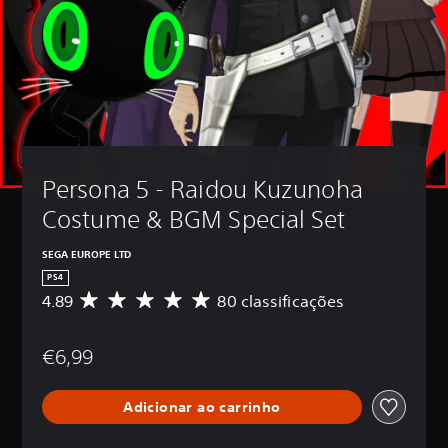
Persona 5 - Raidou Kuzunoha 
Costume & BGM Special Set
SEGA EUROPE LTD
PS4
4.89
80 classificações
C
l
a
€6,99
s
s
i
Adicionar ao carrinho
f
i
c