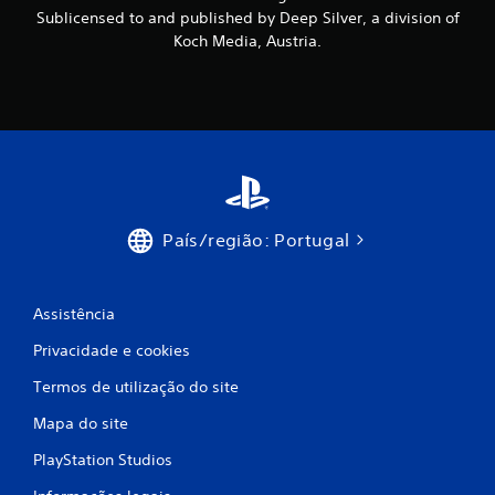
i
Sublicensed to and published by Deep Silver, a division of
Koch Media, Austria.
m
o
d
e
c
País/região: Portugal
i
n
Assistência
c
Privacidade e cookies
o
Termos de utilização do site
)
Mapa do site
PlayStation Studios
c