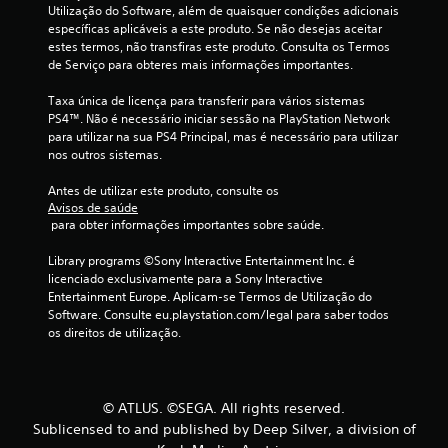
e
Utilização do Software, além de quaisquer condições adicionais 
específicas aplicáveis a este produto. Se não desejas aceitar 
l
estes termos, não transfiras este produto. Consulta os Termos 
de Serviço para obteres mais informações importantes.
a
Taxa única de licença para transferir para vários sistemas 
s
PS4™. Não é necessário iniciar sessão na PlayStation Network 
para utilizar na sua PS4 Principal, mas é necessário para utilizar 
(
nos outros sistemas.
d
Antes de utilizar este produto, consulte os 
Avisos de saúde
e
 para obter informações importantes sobre saúde.
u
Library programs ©Sony Interactive Entertainment Inc. é 
licenciado exclusivamente para a Sony Interactive 
m
Entertainment Europe. Aplicam-se Termos de Utilização do 
Software. Consulte eu.playstation.com/legal para saber todos 
m
os direitos de utilização.
á
x
© ATLUS. ©SEGA. All rights reserved.
Sublicensed to and published by Deep Silver, a division of