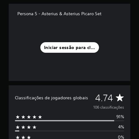
e
u
Persona 5 - Asterius & Asterius Picaro Set
m
m
á
x
i
m
Iniciar sessão para classificar
o
d
e
c
i
n
c
o
C
)
4.74
Classificações de jogadores globais
c
l
o
106 classificações
m
91%
b
a
a
4%
s
s
e
0%