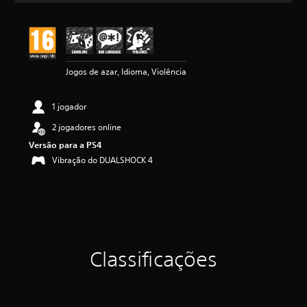
a
ç
ã
o
m
Jogos de azar, Idioma, Violência
é
d
i
1 jogador
a
d
2 jogadores online
e
Versão para a PS4
4
.
Vibração do DUALSHOCK 4
7
4
e
s
t
r
e
Classificações
l
a
s
(
d