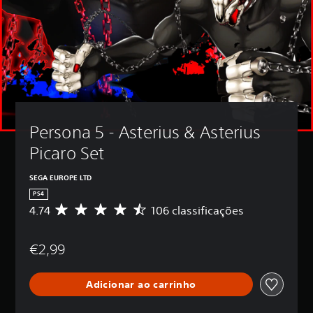
Persona 5 - Asterius & Asterius 
Picaro Set
SEGA EUROPE LTD
PS4
4.74
106 classificações
C
l
a
€2,99
s
s
i
Adicionar ao carrinho
f
i
c