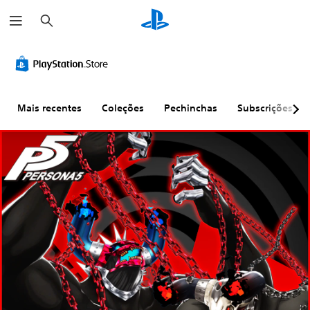
P
e
s
q
u
i
s
a
r
Mais recentes
Coleções
Pechinchas
Subscrições