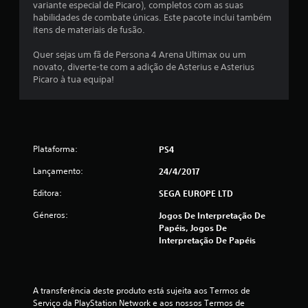
i
variante especial de Picaro), completos com as suas
habilidades de combate únicas. Este pacote inclui também
a
itens de materiais de fusão.
d
Quer sejas um fã de Persona 4 Arena Ultimax ou um
novato, diverte-te com a adição de Asterius e Asterius
e
Picaro à tua equipa!
4
.
Plataforma:
PS4
7
Lançamento:
24/4/2017
4
Editora:
SEGA EUROPE LTD
e
Géneros:
Jogos De Interpretação De
Papéis, Jogos De
s
Interpretação De Papéis
t
r
A transferência deste produto está sujeita aos Termos de 
Serviço da PlayStation Network e aos nossos Termos de 