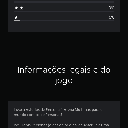
e
s
m
0%
1
i
0
6%
6
f
c
l
i
a
s
c
s
i
a
f
i
ç
Informações legais e do
c
a
ã
jogo
ç
õ
o
e
s
m
é
Invoca Asterius de Persona 4 Arena Multimax para o
mundo cómico de Persona 5!
d
Inclui dois Personas (o design original de Asterius e uma