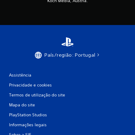
i
Koch Media, Austria.
m
o
d
e
c
País/região: Portugal
i
Assistência
n
Privacidade e cookies
c
Termos de utilização do site
o
Mapa do site
)
PlayStation Studios
c
Informações legais
o
Sobre a SIE