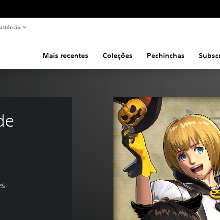
sistência
Mais recentes
Coleções
Pechinchas
Subsc
de 
es