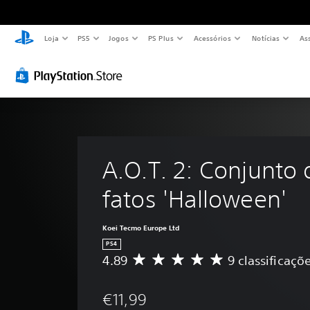
Loja
PS5
Jogos
PS Plus
Acessórios
Notícias
As
A.O.T. 2: Conjunto 
fatos 'Halloween'
Koei Tecmo Europe Ltd
PS4
4.89
9 classificaçõ
C
l
a
€11,99
s