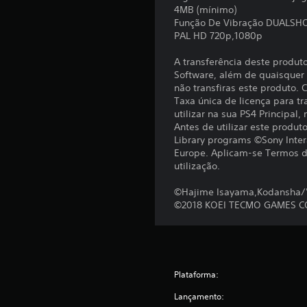
4MB (mínimo)
Função De Vibração DUALSH
PAL HD 720p,1080p
A transferência deste produt
Software, além de quaisquer c
não transfiras este produto.
Taxa única de licença para tr
utilizar na sua PS4 Principal,
Antes de utilizar este produ
Library programs ©Sony Inter
Europe. Aplicam-se Termos de
utilização.
©Hajime Isayama,Kodansha/'A
©2018 KOEI TECMO GAMES CO
Plataforma:
Lançamento: