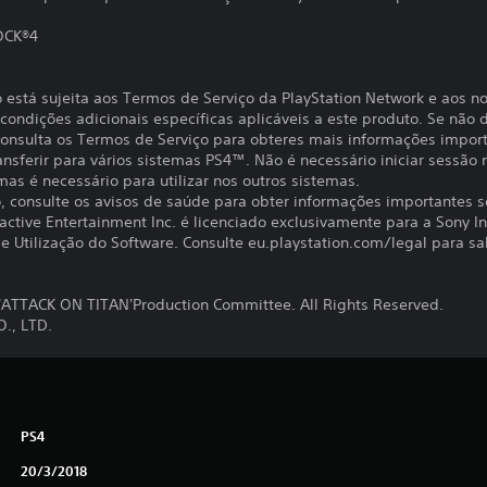
OCK®4
o está sujeita aos Termos de Serviço da PlayStation Network e aos n
ondições adicionais específicas aplicáveis a este produto. Se não d
 Consulta os Termos de Serviço para obteres mais informações impor
ansferir para vários sistemas PS4™. Não é necessário iniciar sessão
 mas é necessário para utilizar nos outros sistemas.
to, consulte os avisos de saúde para obter informações importantes 
active Entertainment Inc. é licenciado exclusivamente para a Sony I
 Utilização do Software. Consulte eu.playstation.com/legal para sab
TTACK ON TITAN'Production Committee. All Rights Reserved.
., LTD.
PS4
20/3/2018