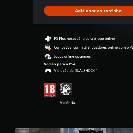
s
i
Adicionar ao carrinho
f
i
c
a
ç
PS Plus necessário para o jogo online
ã
o
Compatível com até 8 jogadores online com o P
m
Jogos online opcionais
é
d
Versão para a PS4
i
Vibração do DUALSHOCK 4
a
d
e
4
.
Violência
8
9
e
s
t
r