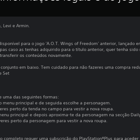
, Levi e Armin.
sponível para o jogo 'A.O.T. Wings of Freedom' anterior, lançado 
upas caso as tenhas adquirido para o título anterior, quer tenha si
 transferir os conteúdos novamente.
no conjunto em baixo. Tem cuidado para não fazeres uma compra red
e Set
e uma das seguintes formas:
no menu principal e de seguida escolhe a personagem.
eres perto da tenda no campo para vestir a nova roupa.
 menu principal e depois aproxima-te da personagem na secção Daily
eres perto da personagem para vestir a nova roupa.
o completo requer uma subscrição do PlayStation®Plus para aceder 