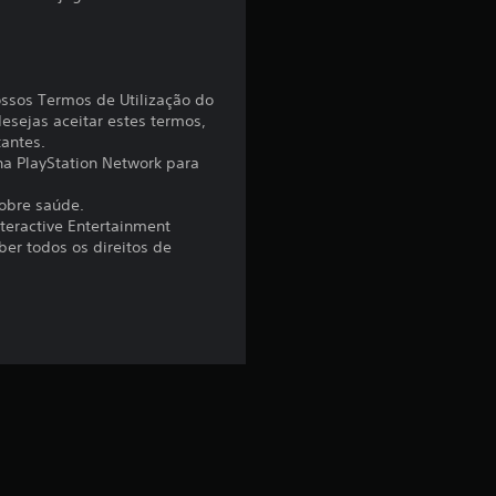
4
.
8
ossos Termos de Utilização do
esejas aceitar estes termos,
9
tantes.
 na PlayStation Network para
e
sobre saúde.
s
nteractive Entertainment
er todos os direitos de
t
r
e
l
a