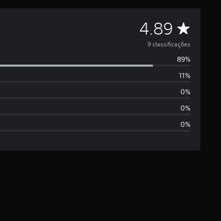
C
4.89
l
9 classificações
89%
a
11%
s
0%
s
0%
0%
i
f
i
c
a