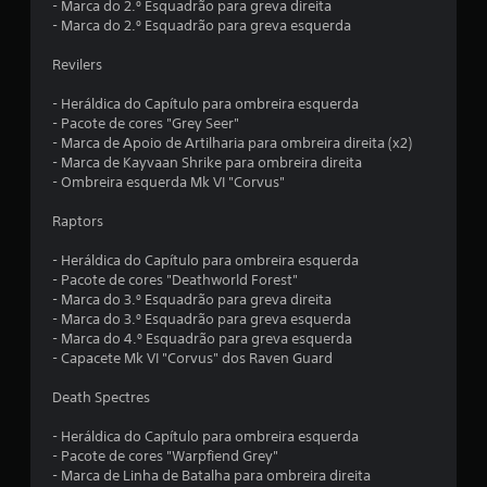
u
i
- Marca do 2.º Esquadrão para greva direita
a
- Marca do 2.º Esquadrão para greva esquerda
m
p
r
Revilers
m
i
n
- Heráldica do Capítulo para ombreira esquerda
á
c
- Pacote de cores "Grey Seer"
i
- Marca de Apoio de Artilharia para ombreira direita (x2)
x
p
- Marca de Kayvaan Shrike para ombreira direita
a
- Ombreira esquerda Mk VI "Corvus"
i
l
e
Raptors
m
a
s
- Heráldica do Capítulo para ombreira esquerda
o
p
- Pacote de cores "Deathworld Forest"
e
- Marca do 3.º Esquadrão para greva direita
r
d
- Marca do 3.º Esquadrão para greva esquerda
s
- Marca do 4.º Esquadrão para greva esquerda
o
e
- Capacete Mk VI "Corvus" dos Raven Guard
n
a
Death Spectres
c
g
e
- Heráldica do Capítulo para ombreira esquerda
i
n
- Pacote de cores "Warpfiend Grey"
s
- Marca de Linha de Batalha para ombreira direita