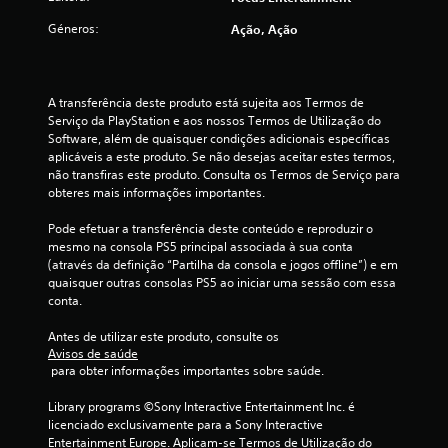
a
Géneros:
Ação, Ação
ç
õ
A transferência deste produto está sujeita aos Termos de 
Serviço da PlayStation e aos nossos Termos de Utilização do 
e
Software, além de quaisquer condições adicionais específicas 
aplicáveis a este produto. Se não desejas aceitar estes termos, 
s
não transfiras este produto. Consulta os Termos de Serviço para 
obteres mais informações importantes.
Pode efetuar a transferência deste conteúdo e reproduzir o 
mesmo na consola PS5 principal associada à sua conta 
(através da definição “Partilha da consola e jogos offline”) e em 
quaisquer outras consolas PS5 ao iniciar uma sessão com essa 
conta.
Antes de utilizar este produto, consulte os 
Avisos de saúde
 para obter informações importantes sobre saúde.
Library programs ©Sony Interactive Entertainment Inc. é 
licenciado exclusivamente para a Sony Interactive 
Entertainment Europe. Aplicam-se Termos de Utilização do 