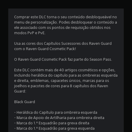
8
n
d
e
a
s
Comprar este DLC torna o seu conteúdo desbloqueável no
d
s
menu de personalização. Podes desbloquear o conteúdo a
e
ele associado com os pontos de requisição obtidos nos
t
t
modos PvP e PvE.
r
a
Usa as cores dos Capítulos Sucessores dos Raven Guard
r
d
com o Raven Guard Cosmetic Pack!
u
e
ç
O Raven Guard Cosmetic Pack faz parte do Season Pass.
ã
l
o
Este DLC contém mais de 40 artigos cosméticos e opções,
p
incluindo heráldica do capítulo para as ombreiras esquerda
a
a
e direita, emblemas, capacetes únicos, marcas para os
r
joelhos e pacotes de cores para 8 capítulos dos Raven
s
a
Guard:
a
(
h
Black Guard
i
d
s
- Heráldica do Capítulo para ombreira esquerda
t
- Marca de Apoio de Artilharia para ombreira direita
e
ó
- Marca do 1.º Esquadrão para greva direita
r
- Marca do 1.º Esquadrão para greva esquerda