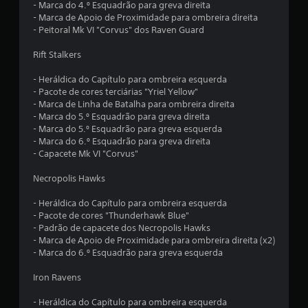
n
p
- Marca do 4.º Esquadrão para greva direita
r
- Marca de Apoio de Proximidade para ombreira direita
c
i
- Peitoral Mk VI "Corvus" dos Raven Guard
n
o
c
Rift Stalkers
i
)
p
- Heráldica do Capítulo para ombreira esquerda
a
- Pacote de cores terciárias "Yriel Yellow"
c
i
- Marca de Linha de Batalha para ombreira direita
s
- Marca do 5.º Esquadrão para greva direita
o
.
- Marca do 5.º Esquadrão para greva esquerda
- Marca do 6.º Esquadrão para greva direita
m
- Capacete Mk VI "Corvus"
b
Necropolis Hawks
a
- Heráldica do Capítulo para ombreira esquerda
- Pacote de cores "Thunderhawk Blue"
s
- Padrão de capacete dos Necropolis Hawks
- Marca de Apoio de Proximidade para ombreira direita (x2)
e
- Marca do 6.º Esquadrão para greva esquerda
e
Iron Ravens
m
- Heráldica do Capítulo para ombreira esquerda