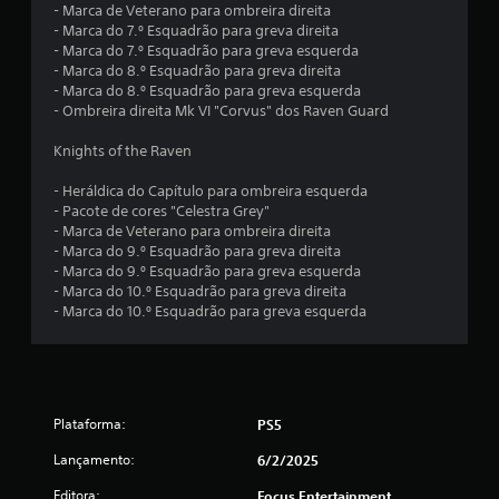
- Marca de Veterano para ombreira direita
1
- Marca do 7.º Esquadrão para greva direita
- Marca do 7.º Esquadrão para greva esquerda
7
- Marca do 8.º Esquadrão para greva direita
- Marca do 8.º Esquadrão para greva esquerda
4
- Ombreira direita Mk VI "Corvus" dos Raven Guard
Knights of the Raven
c
- Heráldica do Capítulo para ombreira esquerda
l
- Pacote de cores "Celestra Grey"
- Marca de Veterano para ombreira direita
a
- Marca do 9.º Esquadrão para greva direita
- Marca do 9.º Esquadrão para greva esquerda
s
- Marca do 10.º Esquadrão para greva direita
- Marca do 10.º Esquadrão para greva esquerda
s
i
f
Plataforma:
PS5
i
Lançamento:
6/2/2025
c
Editora:
Focus Entertainment