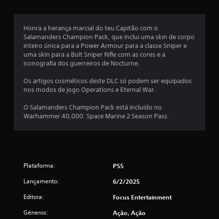
8
n
d
e
a
s
Honra a herança marcial do teu Capitão com o
d
s
Salamanders Champion Pack, que inclui uma skin de corpo
e
inteiro única para a Power Armour para a classe Sniper e
t
t
uma skin para a Bolt Sniper Rifle com as cores e a
r
iconografia dos guerreiros de Nocturne.
a
r
d
Os artigos cosméticos deste DLC só podem ser equipados
u
nos modos de jogo Operations e Eternal War.
e
ç
ã
O Salamanders Champion Pack está incluído no
l
o
Warhammer 40,000: Space Marine 2 Season Pass.
p
a
a
r
s
a
a
(
Plataforma:
PS5
h
i
d
Lançamento:
6/2/2025
s
t
Editora:
Focus Entertainment
e
ó
r
Géneros:
Ação, Ação