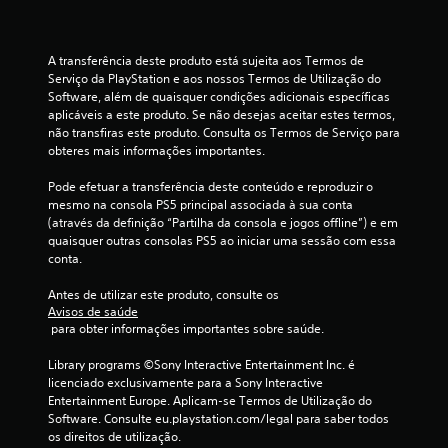
u
i
a
m
p
r
A transferência deste produto está sujeita aos Termos de 
m
i
Serviço da PlayStation e aos nossos Termos de Utilização do 
n
Software, além de quaisquer condições adicionais específicas 
á
c
aplicáveis a este produto. Se não desejas aceitar estes termos, 
i
não transfiras este produto. Consulta os Termos de Serviço para 
x
p
obteres mais informações importantes.
a
i
l
Pode efetuar a transferência deste conteúdo e reproduzir o 
e
mesmo na consola PS5 principal associada à sua conta 
m
a
(através da definição “Partilha da consola e jogos offline”) e em 
s
quaisquer outras consolas PS5 ao iniciar uma sessão com essa 
o
p
conta.
e
r
d
Antes de utilizar este produto, consulte os 
s
Avisos de saúde
o
 para obter informações importantes sobre saúde.
e
n
a
Library programs ©Sony Interactive Entertainment Inc. é 
c
g
licenciado exclusivamente para a Sony Interactive 
e
Entertainment Europe. Aplicam-se Termos de Utilização do 
i
n
Software. Consulte eu.playstation.com/legal para saber todos 
s
os direitos de utilização.