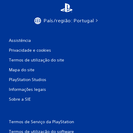
1
5
País/região: Portugal
1
Assistência
c
Privacidade e cookies
l
Termos de utilização do site
a
Mapa do site
s
PlayStation Studios
s
Informações legais
i
Sobre a SIE
f
i
Termos de Serviço da PlayStation
c
Termos de utilização do software