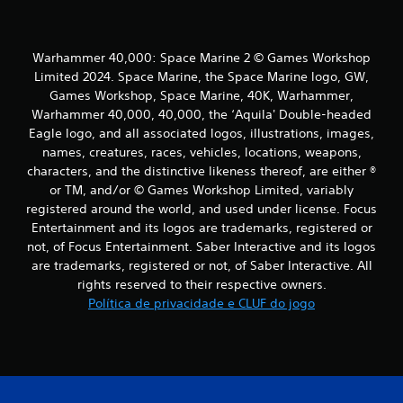
n
p
r
c
i
n
Warhammer 40,000: Space Marine 2 © Games Workshop
o
c
Limited 2024. Space Marine, the Space Marine logo, GW,
i
)
Games Workshop, Space Marine, 40K, Warhammer,
p
Warhammer 40,000, 40,000, the ‘Aquila' Double-headed
a
c
Eagle logo, and all associated logos, illustrations, images,
i
s
names, creatures, races, vehicles, locations, weapons,
o
.
characters, and the distinctive likeness thereof, are either ®
or TM, and/or © Games Workshop Limited, variably
m
registered around the world, and used under license. Focus
b
Entertainment and its logos are trademarks, registered or
not, of Focus Entertainment. Saber Interactive and its logos
a
are trademarks, registered or not, of Saber Interactive. All
rights reserved to their respective owners.
s
Política de privacidade e CLUF do jogo
e
e
m