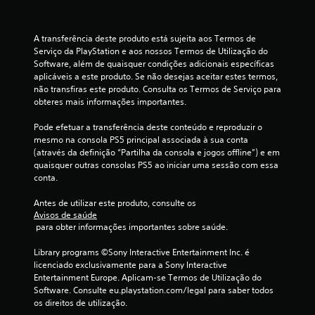
i
a
u
p
A transferência deste produto está sujeita aos Termos de 
r
m
Serviço da PlayStation e aos nossos Termos de Utilização do 
i
Software, além de quaisquer condições adicionais específicas 
n
m
aplicáveis a este produto. Se não desejas aceitar estes termos, 
c
não transfiras este produto. Consulta os Termos de Serviço para 
i
á
obteres mais informações importantes.
p
a
x
Pode efetuar a transferência deste conteúdo e reproduzir o 
l
mesmo na consola PS5 principal associada à sua conta 
e
i
(através da definição “Partilha da consola e jogos offline”) e em 
a
quaisquer outras consolas PS5 ao iniciar uma sessão com essa 
s
m
conta.
p
e
o
Antes de utilizar este produto, consulte os 
r
Avisos de saúde
s
d
 para obter informações importantes sobre saúde.
o
n
Library programs ©Sony Interactive Entertainment Inc. é 
e
a
licenciado exclusivamente para a Sony Interactive 
g
Entertainment Europe. Aplicam-se Termos de Utilização do 
c
e
Software. Consulte eu.playstation.com/legal para saber todos 
n
os direitos de utilização.
i
s