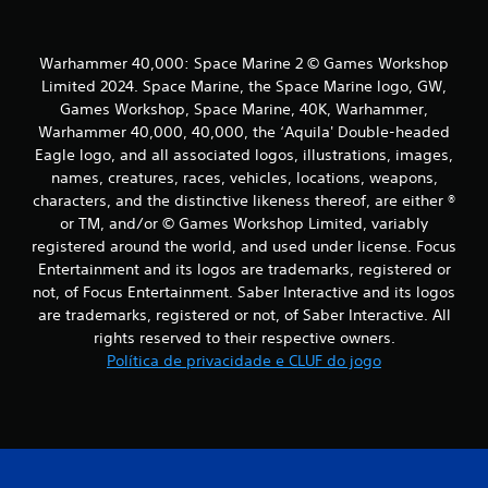
p
n
r
i
Warhammer 40,000: Space Marine 2 © Games Workshop
c
n
c
Limited 2024. Space Marine, the Space Marine logo, GW,
i
o
Games Workshop, Space Marine, 40K, Warhammer,
p
Warhammer 40,000, 40,000, the ‘Aquila' Double-headed
a
)
Eagle logo, and all associated logos, illustrations, images,
i
names, creatures, races, vehicles, locations, weapons,
s
c
characters, and the distinctive likeness thereof, are either ®
.
or TM, and/or © Games Workshop Limited, variably
o
registered around the world, and used under license. Focus
m
Entertainment and its logos are trademarks, registered or
not, of Focus Entertainment. Saber Interactive and its logos
b
are trademarks, registered or not, of Saber Interactive. All
rights reserved to their respective owners.
a
Política de privacidade e CLUF do jogo
s
e
e