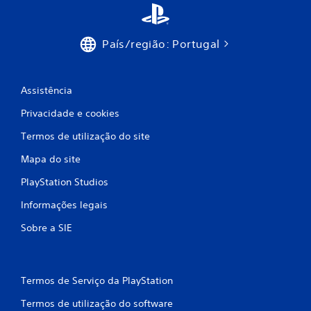
m
7
País/região: Portugal
0
c
Assistência
Privacidade e cookies
l
Termos de utilização do site
a
Mapa do site
s
PlayStation Studios
s
Informações legais
i
Sobre a SIE
f
i
Termos de Serviço da PlayStation
c
Termos de utilização do software