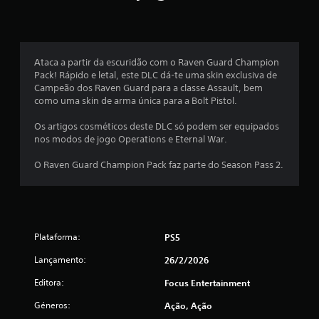
5
n
d
9
a
s
e
d
Ataca a partir da escuridão com o Raven Guard Champion
e
s
Pack! Rápido e letal, este DLC dá-te uma skin exclusiva de
t
Campeão dos Raven Guard para a classe Assault, bem
r
t
como uma skin de arma única para a Bolt Pistol.
a
d
Os artigos cosméticos deste DLC só podem ser equipados
r
u
nos modos de jogo Operations e Eternal War.
ç
e
ã
O Raven Guard Champion Pack faz parte do Season Pass 2.
o
l
p
a
a
r
a
a
s
Plataforma:
PS5
h
i
(
Lançamento:
26/2/2026
s
Editora:
t
Focus Entertainment
d
ó
Géneros:
Ação, Ação
r
e