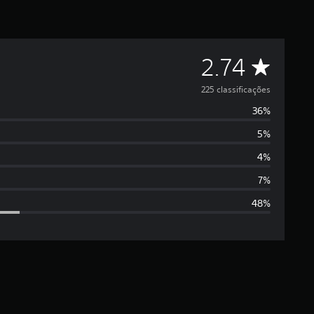
C
2.74
l
225 classificações
36%
a
5%
s
4%
s
7%
48%
i
f
i
c