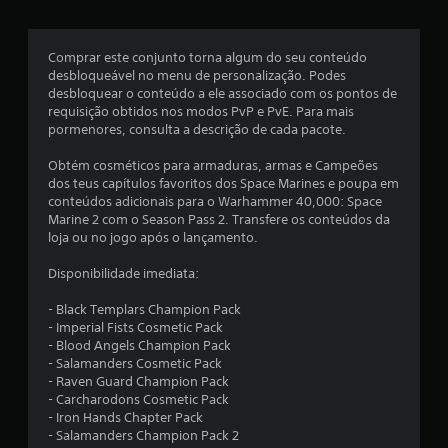
1
n
d
e
a
s
Comprar este conjunto torna algum do seu conteúdo
d
s
desbloqueável no menu de personalização. Podes
e
desbloquear o conteúdo a ele associado com os pontos de
t
t
requisição obtidos nos modos PvP e PvE. Para mais
r
pormenores, consulta a descrição de cada pacote.
a
r
d
Obtém cosméticos para armaduras, armas e Campeões
u
dos teus capítulos favoritos dos Space Marines e poupa em
e
ç
conteúdos adicionais para o Warhammer 40,000: Space
ã
Marine 2 com o Season Pass 2. Transfere os conteúdos da
l
o
loja ou no jogo após o lançamento.
p
a
a
Disponibilidade imediata:
r
s
a
- Black Templars Champion Pack
a
- Imperial Fists Cosmetic Pack
(
h
- Blood Angels Champion Pack
i
- Salamanders Cosmetic Pack
d
s
- Raven Guard Champion Pack
t
- Carcharodons Cosmetic Pack
e
ó
- Iron Hands Chapter Pack
r
- Salamanders Champion Pack 2