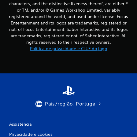
characters, and the distinctive likeness thereof, are either ®
6
or TM, and/or © Games Workshop Limited, variably
registered around the world, and used under license. Focus
7
Entertainment and its logos are trademarks, registered or
not, of Focus Entertainment. Saber Interactive and its logos
c
are trademarks, registered or not, of Saber Interactive. All
l
rights reserved to their respective owners.
Política de privacidade e CLUF do jogo
a
s
s
i
f
País/região: Portugal
i
c
Assistência
a
Privacidade e cookies