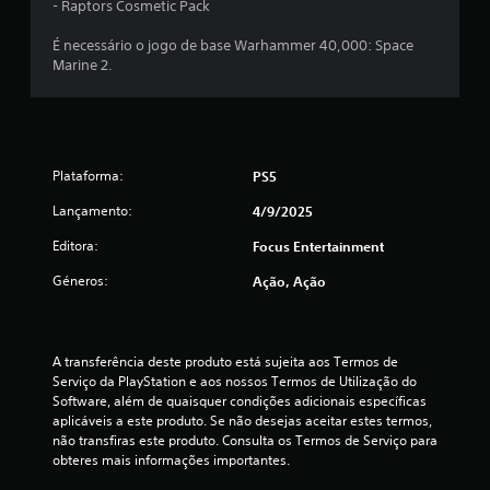
u
i
- Raptors Cosmetic Pack
a
m
p
É necessário o jogo de base Warhammer 40,000: Space
r
Marine 2.
m
i
n
á
c
i
x
p
Plataforma:
PS5
a
i
l
Lançamento:
4/9/2025
e
m
a
Editora:
Focus Entertainment
s
o
p
Géneros:
Ação, Ação
e
r
d
s
o
e
A transferência deste produto está sujeita aos Termos de 
n
Serviço da PlayStation e aos nossos Termos de Utilização do 
a
c
Software, além de quaisquer condições adicionais específicas 
g
aplicáveis a este produto. Se não desejas aceitar estes termos, 
e
não transfiras este produto. Consulta os Termos de Serviço para 
i
n
obteres mais informações importantes.
s