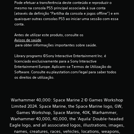
n
p
Pode efetuar a transferência deste conteúdo e reproduzir o 
r
mesmo na consola PS5 principal associada à sua conta 
c
i
(através da definição “Partilha da consola e jogos offline”) e em 
n
quaisquer outras consolas PS5 ao iniciar uma sessão com essa 
o
c
conta.
i
)
p
Antes de utilizar este produto, consulte os 
a
Avisos de saúde
c
i
 para obter informações importantes sobre saúde.
s
o
.
Library programs ©Sony Interactive Entertainment Inc. é 
licenciado exclusivamente para a Sony Interactive 
m
Entertainment Europe. Aplicam-se Termos de Utilização do 
Software. Consulte eu.playstation.com/legal para saber todos 
b
os direitos de utilização.
a
s
Warhammer 40,000: Space Marine 2 © Games Workshop
Limited 2024. Space Marine, the Space Marine logo, GW,
e
Games Workshop, Space Marine, 40K, Warhammer,
Warhammer 40,000, 40,000, the ‘Aquila' Double-headed
e
Eagle logo, and all associated logos, illustrations, images,
m
names, creatures, races, vehicles, locations, weapons,