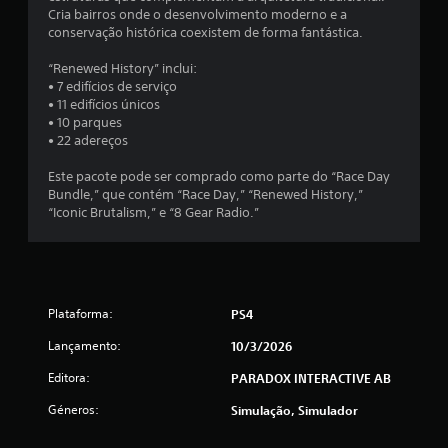
Cria bairros onde o desenvolvimento moderno e a
d
conservação histórica coexistem de forma fantástica.
e
“Renewed History” inclui:
• 7 edifícios de serviço
5
• 11 edifícios únicos
• 10 parques
e
• 22 adereços
s
Este pacote pode ser comprado como parte do “Race Day
Bundle,” que contém “Race Day,” “Renewed History,”
t
“Iconic Brutalism,” e “8 Gear Radio.”
r
e
Plataforma:
PS4
l
Lançamento:
10/3/2026
a
Editora:
PARADOX INTERACTIVE AB
s
Géneros:
Simulação, Simulador
(