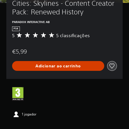
Cities: Skylines - Content Creator 
Pack: Renewed History
PARADOX INTERACTIVE AB
PS4
5
5 classificações
C
l
a
€5,99
s
s
i
Adicionar ao carrinho
f
i
c
a
ç
ã
o
m
é
d
1 jogador
i
a
d