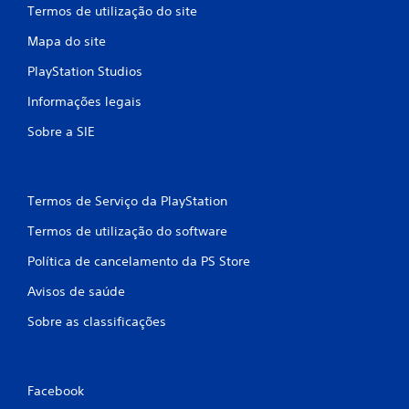
Termos de utilização do site
e
Mapa do site
e
PlayStation Studios
m
Informações legais
5
Sobre a SIE
c
l
Termos de Serviço da PlayStation
a
Termos de utilização do software
s
Política de cancelamento da PS Store
s
Avisos de saúde
i
Sobre as classificações
f
i
Facebook