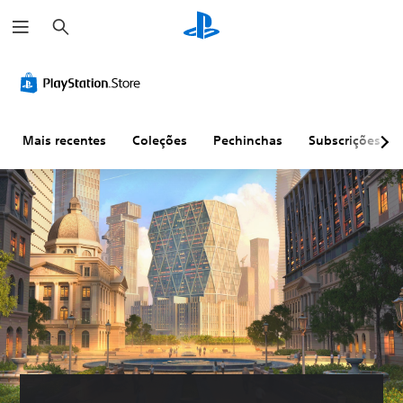
P
e
s
q
u
i
s
a
r
Mais recentes
Coleções
Pechinchas
Subscrições