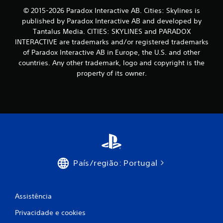
c
© 2015-2026 Paradox Interactive AB. Cities: Skylines is
published by Paradox Interactive AB and developed by
i
Tantalus Media. CITIES: SKYLINES and PARADOX
INTERACTIVE are trademarks and/or registered trademarks
n
of Paradox Interactive AB in Europe, the U.S. and other
countries. Any other trademark, logo and copyright is the
c
property of its owner.
o
)
c
o
m
País/região: Portugal
b
a
Assistência
s
Privacidade e cookies