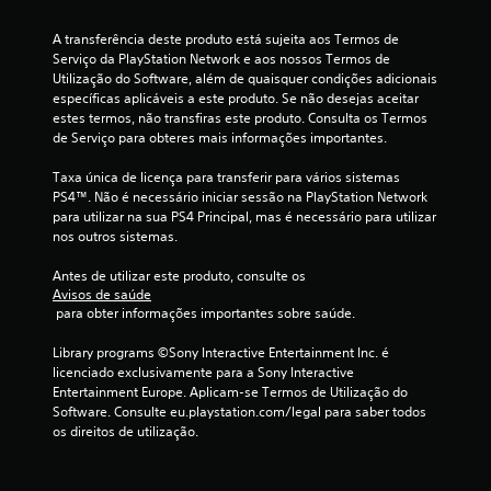
d
A transferência deste produto está sujeita aos Termos de 
Serviço da PlayStation Network e aos nossos Termos de 
e
Utilização do Software, além de quaisquer condições adicionais 
específicas aplicáveis a este produto. Se não desejas aceitar 
u
estes termos, não transfiras este produto. Consulta os Termos 
de Serviço para obteres mais informações importantes.
m
Taxa única de licença para transferir para vários sistemas 
m
PS4™. Não é necessário iniciar sessão na PlayStation Network 
para utilizar na sua PS4 Principal, mas é necessário para utilizar 
á
nos outros sistemas.
x
Antes de utilizar este produto, consulte os 
Avisos de saúde
i
 para obter informações importantes sobre saúde.
m
Library programs ©Sony Interactive Entertainment Inc. é 
licenciado exclusivamente para a Sony Interactive 
o
Entertainment Europe. Aplicam-se Termos de Utilização do 
Software. Consulte eu.playstation.com/legal para saber todos 
d
os direitos de utilização.
e