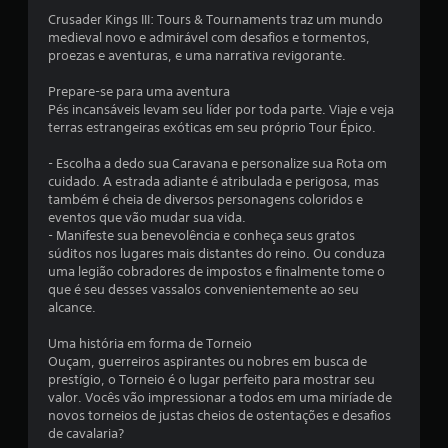
s
Crusader Kings III: Tours & Tournaments traz um mundo
medieval novo e admirável com desafios e tormentos,
t
proezas e aventuras, e uma narrativa revigorante.
r
Prepare-se para uma aventura
Pés incansáveis levam seu líder por toda parte. Viaje e veja
e
terras estrangeiras exóticas em seu próprio Tour Épico.
l
- Escolha a dedo sua Caravana e personalize sua Rota om
cuidado. A estrada adiante é atribulada e perigosa, mas
a
também é cheia de diversos personagens coloridos e
eventos que vão mudar sua vida.
s
- Manifeste sua benevolência e conheça seus gratos
súditos nos lugares mais distantes do reino. Ou conduza
(
uma legião cobradores de impostos e finalmente tome o
que é seu desses vassalos convenientemente ao seu
d
alcance.
e
Uma história em forma de Torneio
Ouçam, guerreiros aspirantes ou nobres em busca de
u
prestígio, o Torneio é o lugar perfeito para mostrar seu
valor. Vocês vão impressionar a todos em uma miríade de
m
novos torneios de justas cheios de ostentações e desafios
de cavalaria?