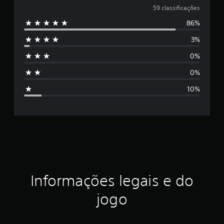
l
59 classificações
f
i
86%
a
c
a
3%
s
ç
õ
0%
s
e
s
0%
i
10%
f
i
c
a
ç
Informações legais e do
ã
jogo
o