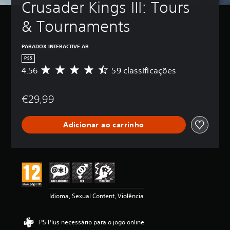
Crusader Kings III: Tours 
& Tournaments
PARADOX INTERACTIVE AB
PS5
4.56
59 classificações
C
l
a
€29,99
s
s
i
Adicionar ao carrinho
f
i
c
a
ç
ã
o
m
Idioma, Sexual Content, Violência
é
d
i
PS Plus necessário para o jogo online
a