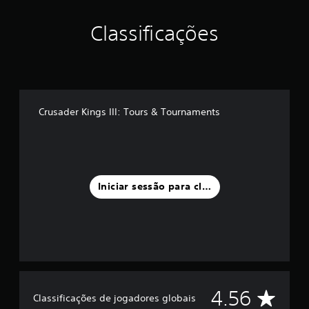
d
e
Classificações
c
i
n
c
o
)
c
Crusader Kings III: Tours & Tournaments
o
m
b
a
s
e
Iniciar sessão para classificar
e
m
5
9
c
l
a
s
C
4.56
s
Classificações de jogadores globais
i