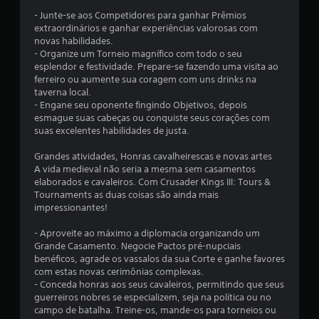
m
- Junte-se aos Competidores para ganhar Prêmios
á
extraordinários e ganhar experiências valorosas com
novas habilidades.
x
- Organize um Torneio magnífico com todo o seu
esplendor e festividade. Prepare-se fazendo uma visita ao
i
ferreiro ou aumente sua coragem com uns drinks na
taverna local.
m
- Engane seu oponente fingindo Objetivos, depois
esmague suas cabeças ou conquiste seus corações com
suas excelentes habilidades de justa.
o
Grandes atividades, Honras cavalheirescas e novas artes
d
A vida medieval não seria a mesma sem casamentos
elaborados e cavaleiros. Com Crusader Kings III: Tours &
e
Tournaments as duas coisas são ainda mais
impressionantes!
c
- Aproveite ao máximo a diplomacia organizando um
i
Grande Casamento. Negocie Pactos pré-nupciais
benéficos, agrade os vassalos da sua Corte e ganhe favores
n
com estas novas cerimônias complexas.
- Conceda honras aos seus cavaleiros, permitindo que seus
c
guerreiros nobres se especializem, seja na política ou no
campo de batalha. Treine-os, mande-os para torneios ou