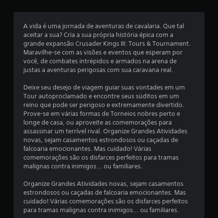
m
é
A vida é uma jornada de aventuras de cavalaria. Que tal
aceitar a sua? Cria a sua própria história épica com a
d
grande expansão Crusader Kings III: Tours & Tournament.
Maravilhe-se com as visões e eventos que esperam por
i
você, de combates intrépidos e armados na arena de
justas a aventuras perigosas com sua caravana real.
a
Deixe seu desejo de viagem guiar suas vontades em um
d
Tour autoproclamado e encontre seus súditos em um
reino que pode ser perigoso e extremamente divertido.
e
Prove-se em várias formas de Torneios nobres perto e
longe de casa, ou aproveite as comemorações para
4
assassinar um terrível rival. Organize Grandes Atividades
novas, sejam casamentos estrondosos ou caçadas de
.
falcoaria emocionantes. Mas cuidado! Várias
comemorações são os disfarces perfeitos para tramas
5
malignas contra inimigos... ou familiares.
6
Organize Grandes Atividades novas, sejam casamentos
estrondosos ou caçadas de falcoaria emocionantes. Mas
cuidado! Várias comemorações são os disfarces perfeitos
e
para tramas malignas contra inimigos... ou familiares.