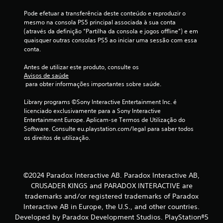
Pode efetuar a transferência deste conteúdo e reproduzir o 
c
mesmo na consola PS5 principal associada à sua conta 
(através da definição “Partilha da consola e jogos offline”) e em 
l
quaisquer outras consolas PS5 ao iniciar uma sessão com essa 
conta.
a
Antes de utilizar este produto, consulte os 
s
Avisos de saúde
 para obter informações importantes sobre saúde.
s
Library programs ©Sony Interactive Entertainment Inc. é 
i
licenciado exclusivamente para a Sony Interactive 
Entertainment Europe. Aplicam-se Termos de Utilização do 
f
Software. Consulte eu.playstation.com/legal para saber todos 
os direitos de utilização.
i
c
©2024 Paradox Interactive AB. Paradox Interactive AB,
a
CRUSADER KINGS and PARADOX INTERACTIVE are
trademarks and/or registered trademarks of Paradox
ç
Interactive AB in Europe, the U.S., and other countries.
õ
Developed by Paradox Development Studios. PlayStation®5