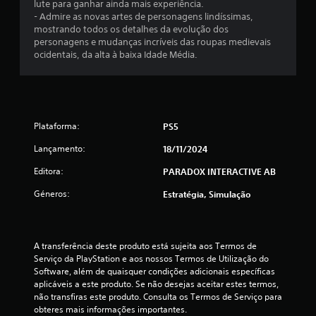
o
lute para ganhar ainda mais experiência.
- Admire as novas artes de personagens lindíssimas,
)
mostrando todos os detalhes da evolução dos
personagens e mudanças incríveis das roupas medievais
c
ocidentais, da alta à baixa Idade Média.
o
m
Plataforma:
PS5
b
Lançamento:
18/11/2024
a
Editora:
PARADOX INTERACTIVE AB
s
Géneros:
Estratégia, Simulação
e
e
A transferência deste produto está sujeita aos Termos de 
m
Serviço da PlayStation e aos nossos Termos de Utilização do 
Software, além de quaisquer condições adicionais específicas 
5
aplicáveis a este produto. Se não desejas aceitar estes termos, 
não transfiras este produto. Consulta os Termos de Serviço para 
obteres mais informações importantes.
9