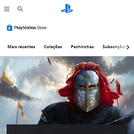
P
e
s
q
u
i
s
a
r
Mais recentes
Coleções
Pechinchas
Subscrições