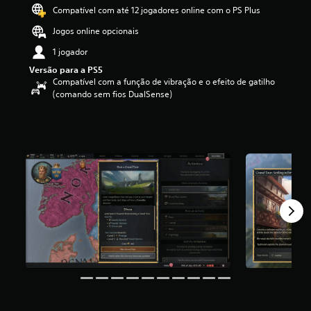
d
Compatível com até 12 jogadores online com o PS Plus
e
Jogos online opcionais
4
.
1 jogador
5
Versão para a PS5
6
Compatível com a função de vibração e o efeito de gatilho
e
(comando sem fios DualSense)
s
t
r
e
l
a
s
(
d
e
u
m
m
á
x
i
m
o