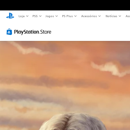
Loja
PS5
Jogos
PS Plus
Acessórios
Notícias
As