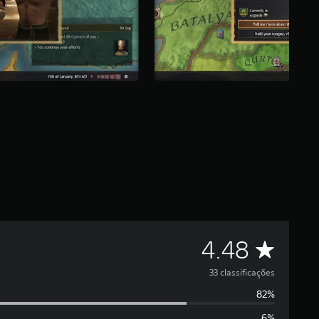
C
4.48
l
33 classificações
82%
a
6%