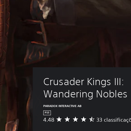
Crusader Kings III: 
Wandering Nobles
PARADOX INTERACTIVE AB
PS5
4.48
33 classificaç
C
l
a