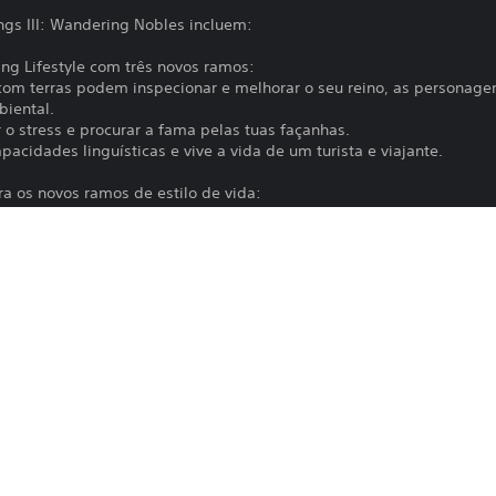
ngs III: Wandering Nobles incluem:
ing Lifestyle com três novos ramos:
 com terras podem inspecionar e melhorar o seu reino, as personag
biental.
r o stress e procurar a fama pelas tuas façanhas.
pacidades linguísticas e vive a vida de um turista e viajante.
ra os novos ramos de estilo de vida:
podem examinar o seu reino e tentar fazer melhoramentos
eduzir o stress com um passeio pela natureza.
yagers podem partir para visitar edifícios especiais noutros reinos
agens, aos novos estilos de vida e às atividades associadas.
A transferência deste produto está suje
PS5
PlayStation e aos nossos Termos de Uti
quaisquer condições adicionais específi
11/5/2026
não desejas aceitar estes termos, não t
PARADOX INTERACTIVE AB
Termos de Serviço para obteres mais i