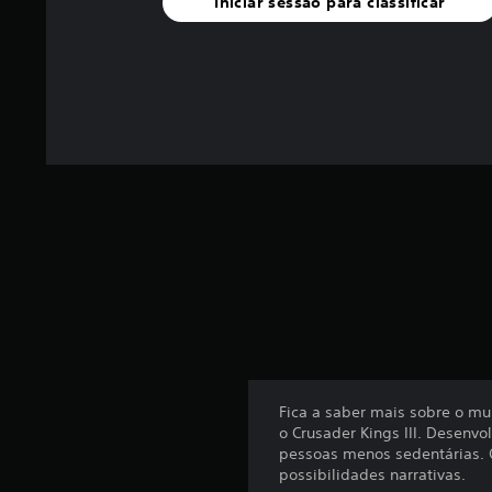
Iniciar sessão para classificar
)
c
o
m
b
a
s
e
e
m
3
3
c
l
a
s
s
i
f
Fica a saber mais sobre o m
i
o Crusader Kings III. Desenv
c
pessoas menos sedentárias. 
a
possibilidades narrativas.
ç