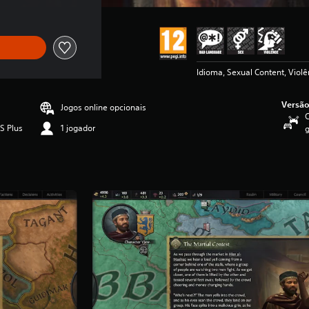
Idioma, Sexual Content, Violê
Versão
Jogos online opcionais
C
S Plus
1 jogador
g