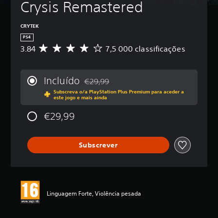
Crysis Remastered
CRYTEK
PS4
3.84
7,5 000 classificações
C
l
a
s
Incluído
€29,99
s
Com desconto em relação ao preço origin
Subscreva o/a PlayStation Plus Premium para aceder a
i
este jogo e mais ainda
f
i
€29,99
c
a
ç
Subscrever
ã
o
m
é
d
i
Linguagem Forte, Violência pesada
a
d
e