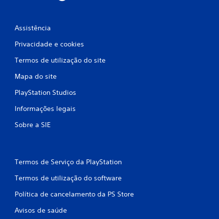
i
f
Assistência
i
Privacidade e cookies
c
Termos de utilização do site
a
Mapa do site
ç
PlayStation Studios
Informações legais
õ
Sobre a SIE
e
s
Termos de Serviço da PlayStation
Termos de utilização do software
Política de cancelamento da PS Store
Avisos de saúde