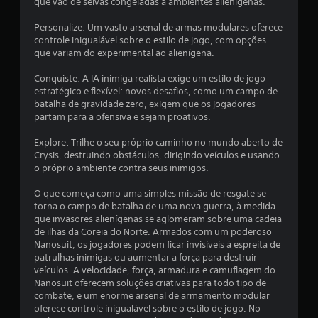
que vão de selvas congeladas a ambientes alienígenas.
.
Personalize: Um vasto arsenal de armas modulares oferece
8
controle inigualável sobre o estilo de jogo, com opções
que variam do experimental ao alienígena.
4
Conquiste: A IA inimiga realista exige um estilo de jogo
estratégico e flexível: novos desafios, como um campo de
e
batalha de gravidade zero, exigem que os jogadores
partam para a ofensiva e sejam proativos.
s
Explore: Trilhe o seu próprio caminho no mundo aberto de
t
Crysis, destruindo obstáculos, dirigindo veículos e usando
o próprio ambiente contra seus inimigos.
r
O que começa como uma simples missão de resgate se
e
torna o campo de batalha de uma nova guerra, à medida
que invasores alienígenas se aglomeram sobre uma cadeia
l
de ilhas da Coreia do Norte. Armados com um poderoso
Nanosuit, os jogadores podem ficar invisíveis à espreita de
a
patrulhas inimigas ou aumentar a força para destruir
veículos. A velocidade, força, armadura e camuflagem do
s
Nanosuit oferecem soluções criativas para todo tipo de
combate, e um enorme arsenal de armamento modular
(
oferece controle inigualável sobre o estilo de jogo. No