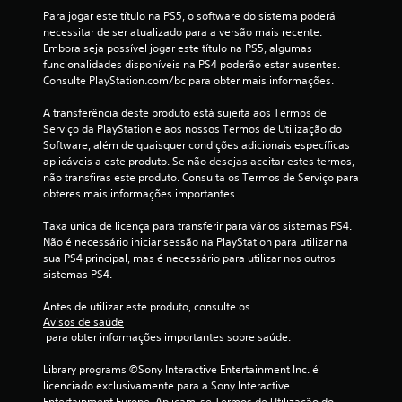
c
Para jogar este título na PS5, o software do sistema poderá 
necessitar de ser atualizado para a versão mais recente. 
i
Embora seja possível jogar este título na PS5, algumas 
funcionalidades disponíveis na PS4 poderão estar ausentes. 
n
Consulte PlayStation.com/bc para obter mais informações.
c
A transferência deste produto está sujeita aos Termos de 
Serviço da PlayStation e aos nossos Termos de Utilização do 
o
Software, além de quaisquer condições adicionais específicas 
aplicáveis a este produto. Se não desejas aceitar estes termos, 
)
não transfiras este produto. Consulta os Termos de Serviço para 
obteres mais informações importantes.
c
Taxa única de licença para transferir para vários sistemas PS4. 
o
Não é necessário iniciar sessão na PlayStation para utilizar na 
sua PS4 principal, mas é necessário para utilizar nos outros 
sistemas PS4.
m
Antes de utilizar este produto, consulte os 
b
Avisos de saúde
 para obter informações importantes sobre saúde.
a
Library programs ©Sony Interactive Entertainment Inc. é 
s
licenciado exclusivamente para a Sony Interactive 
Entertainment Europe. Aplicam-se Termos de Utilização do 