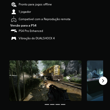
3
Pronto para jogos offline
.
1 jogador
8
4
Compatível com a Reprodução remota
e
s
Versão para a PS4
t
PS4 Pro Enhanced
r
Vibração do DUALSHOCK 4
e
l
a
s
(
d
e
u
m
m
á
x
i
m
o
d
e