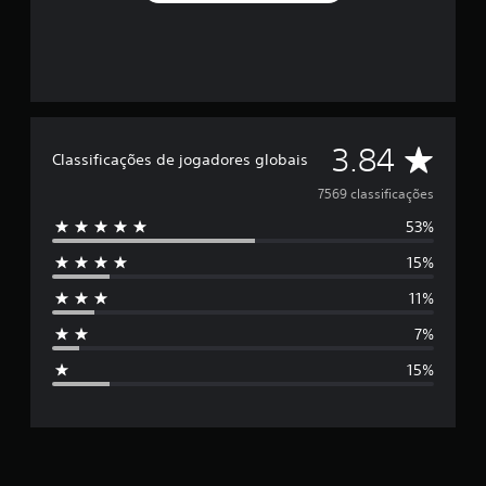
C
3.84
Classificações de jogadores globais
l
7569 classificações
53%
a
15%
s
11%
s
7%
i
15%
f
i
c