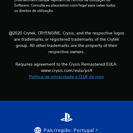
e
Software. Consulte eu.playstation.com/legal para saber todos 
os direitos de utilização.
e
m
@2020 Crytek, CRYENGINE, Crysis, and the respective logos
7
are trademarks or registered trademarks of the Crytek
group. All other trademarks are the property of their
5
respective owners.
6
Requires agreement to the Crysis Remastered EULA:
9
www.crysis.com/eula/ps4
Política de privacidade e CLUF do jogo
c
l
a
s
s
País/região: Portugal