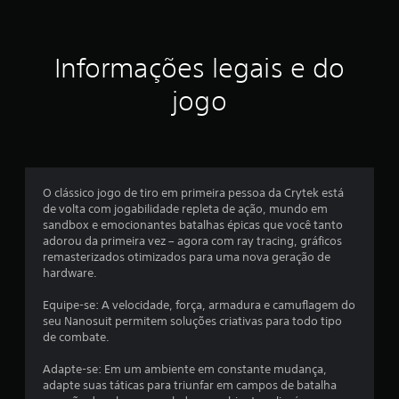
a
ç
Informações legais e do
ã
jogo
o
m
é
O clássico jogo de tiro em primeira pessoa da Crytek está
de volta com jogabilidade repleta de ação, mundo em
d
sandbox e emocionantes batalhas épicas que você tanto
adorou da primeira vez – agora com ray tracing, gráficos
i
remasterizados otimizados para uma nova geração de
hardware.
a
Equipe-se: A velocidade, força, armadura e camuflagem do
d
seu Nanosuit permitem soluções criativas para todo tipo
de combate.
e
Adapte-se: Em um ambiente em constante mudança,
3
adapte suas táticas para triunfar em campos de batalha