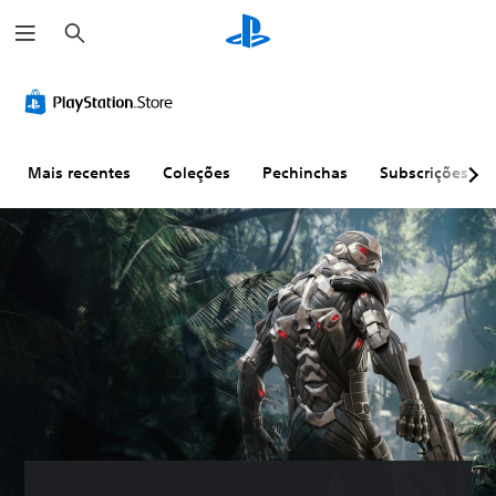
P
e
s
q
u
i
s
a
r
Mais recentes
Coleções
Pechinchas
Subscrições