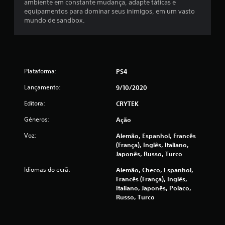
ambiente em constante mudança, adapte táticas e
d
equipamentos para dominar seus inimigos, em um vasto
mundo de sandbox.
e
u
m
Plataforma:
PS4
m
Lançamento:
9/10/2020
á
Editora:
CRYTEK
x
Géneros:
Ação
Voz:
Alemão, Espanhol, Francês
i
(França), Inglês, Italiano,
Japonês, Russo, Turco
m
Idiomas do ecrã:
Alemão, Checo, Espanhol,
o
Francês (França), Inglês,
Italiano, Japonês, Polaco,
d
Russo, Turco
e