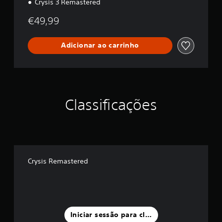
Crysis 3 Remastered
i
l
€49,99
o
g
y
Adicionar ao carrinho
Classificações
Crysis Remastered
Iniciar sessão para classificar