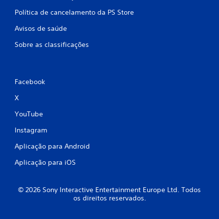
1
Política de cancelamento da PS Store
5
Avisos de saúde
5
Sobre as classificações
c
l
Facebook
a
X
s
YouTube
s
Instagram
Aplicação para Android
i
Aplicação para iOS
f
i
© 2026 Sony Interactive Entertainment Europe Ltd. Todos
os direitos reservados.
c