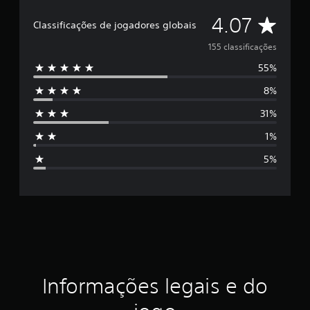
i
C
4.07
f
Classificações de jogadores globais
i
l
155 classificações
c
a
55%
a
ç
õ
8%
s
e
s
31%
s
1%
i
5%
f
i
c
a
ç
Informações legais e do
ã