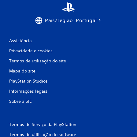
c
o
País/região: Portugal
)
c
Assistência
o
Privacidade e cookies
m
Termos de utilização do site
Mapa do site
b
PlayStation Studios
a
Informações legais
s
Sobre a SIE
e
e
Termos de Serviço da PlayStation
m
Termos de utilização do software