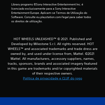
m
Library programs ©Sony Interactive Entertainment Inc. é 
licenciado exclusivamente para a Sony Interactive 
m
Entertainment Europe. Aplicam-se Termos de Utilização do 
Software. Consulte eu.playstation.com/legal para saber todos 
á
os direitos de utilização.
x
i
HOT WHEELS UNLEASHED™ © 2021. Published and
Developed by Milestone S.r.l. All rights reserved. HOT
m
WHEELS™ and associated trademarks and trade dress are
owned by, and used under license from, Mattel. ©2021
o
Mattel. All manufacturers, accessory suppliers, names,
tracks, sponsors, brands and associated imagery featured
d
in this game are trademarks and/or copyrighted materials
e
of their respective owners.
Política de privacidade e CLUF do jogo
c
i
n