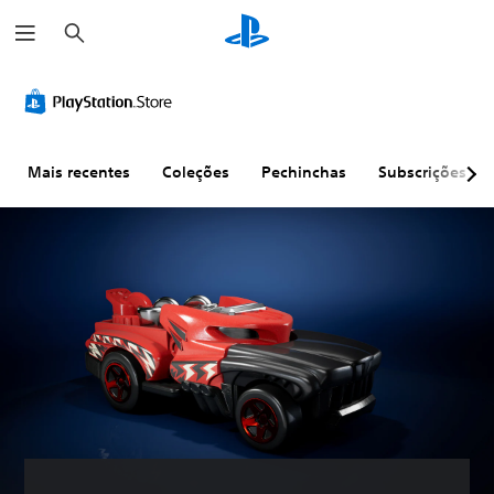
P
e
s
q
u
i
s
a
r
Mais recentes
Coleções
Pechinchas
Subscrições