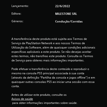
e
Lançamento:
22/6/2022
s
Editora:
MILESTONE SRL
Géneros:
Condução/corridas
t
r
A transferência deste produto está sujeita aos Termos de 
e
Serviço da PlayStation Network e aos nossos Termos de 
Utilização do Software, além de quaisquer condições adicionais 
l
específicas aplicáveis a este produto. Se não desejas aceitar 
estes termos, não transfiras este produto. Consulta os Termos 
a
de Serviço para obteres mais informações importantes.
s
Pode efetuar a transferência deste conteúdo e reproduzir o 
mesmo na consola PS5 principal associada à sua conta 
(
(através da definição “Partilha da consola e jogos offline”) e em 
quaisquer outras consolas PS5 ao iniciar uma sessão com essa 
d
conta.
e
Antes de utilizar este produto, consulte os 
Avisos de saúde
u
 para obter informações importantes sobre saúde.