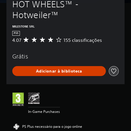
HOT WHEELS™ - 
Hotweiler™
MILESTONE SRL
PS5
4.07
155 classificações
C
l
a
Grátis
s
s
i
Adicionar à biblioteca
f
i
c
a
ç
ã
o
m
In-Game Purchases
é
d
i
PS Plus necessário para o jogo online
a