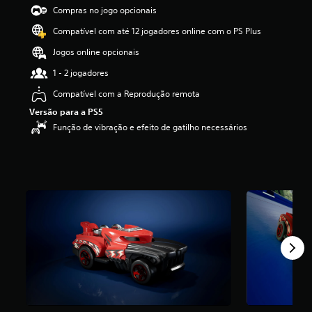
d
Compras no jogo opcionais
e
Compatível com até 12 jogadores online com o PS Plus
4
.
Jogos online opcionais
0
7
1 - 2 jogadores
e
Compatível com a Reprodução remota
s
t
Versão para a PS5
r
Função de vibração e efeito de gatilho necessários
e
l
a
s
(
d
e
u
m
m
á
x
i
m
o