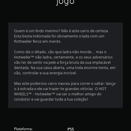
jogo
o
m
é
Quem é um lindo menino? Não é este carro de certeza.
Esta besta indomada foi obviamente criada com um
d
Rottweiler feroz em mente.
i
Como diz o ditado, cão que ladra não morde... mas o
Hotweiler™ não ladra, certamente, e os seus adversários
a
vão ter de sentir na pele a força bruta da sua implacável
dentada. Na sua caixa aberta, uma trela enorme tenta, em
d
vão, controlar a sua energia incrível.
e
Mas este poderoso carro nasceu para correr e saltar: lança-
o à estrada e ele vai trazer-te grandes vitórias. O HOT
4
WHEELS™ - Hotweiler™ vai ser o melhor amigo do
condutor e vai guardar toda a tua coleção!
.
0
7
Plataforma:
PS5