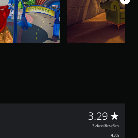
C
3.29
l
7 classificações
43%