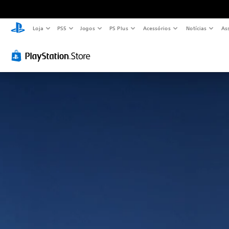
Loja
PS5
Jogos
PS Plus
Acessórios
Notícias
As