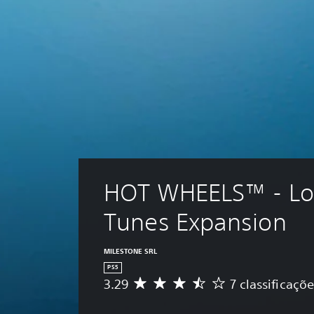
HOT WHEELS™ - Lo
Tunes Expansion
MILESTONE SRL
PS5
3.29
7 classificaçõ
C
l
a