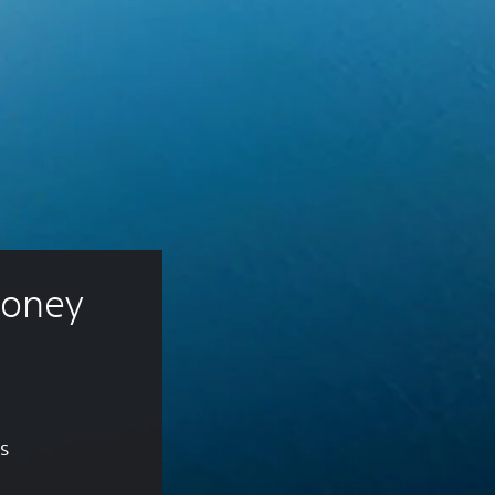
oney 
es