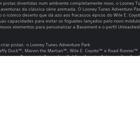
rói pistas divertidas num ambiente completamente novo, o Looney T
s aventuras da clássica série animada. O Looney Tunes Adventure P
o o icónico deserto que dá azo aos fracassos épicos do Wile E. Coyo
 tuas capacidades para evitar os foguetes lançados pelo novo módu
novos elementos para personalizar a Basement e o perfil Unleashed
 criar pistas: o Looney Tunes Adventure Park
Daffy Duck™, Marvin the Martian™, Wile E. Coyote™ e Road Runner™
co para a Basement: 3 paredes, 2 chãos, 1 porta, 2 decorações, 1 sofá
shed: 2 ícones, 2 tags e 2 fundos
oney Tunes: ACME Rockets
OT WHEELS™ Pass Vol. 3.
A transferência deste produto está suje
PS5
PlayStation Network e aos nossos Termo
de quaisquer condições adicionais espec
13/7/2022
Se não desejas aceitar estes termos, nã
MILESTONE SRL
os Termos de Serviço para obteres mai