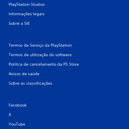
u
PlayStation Studios
s
õ
a
Informações legais
e
d
Sobre a SIE
o
s
j
o
g
Termos de Serviço da PlayStation
o
P
Termos de utilização do software
o
Política de cancelamento da PS Store
d
e
Avisos de saúde
p
a
Sobre as classificações
u
s
a
r
Facebook
o
t
X
í
t
YouTube
u