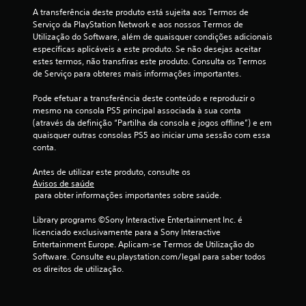
c
o
p
l
A transferência deste produto está sujeita aos Termos de 
d
e
o
a
Serviço da PlayStation Network e aos nossos Termos de 
o
l
s
Utilização do Software, além de quaisquer condições adicionais 
l
o
m
)
específicas aplicáveis a este produto. Se não desejas aceitar 
i
j
a
estes termos, não transfiras este produto. Consulta os Termos 
m
o
i
c
de Serviço para obteres mais informações importantes.
i
g
s
t
o
f
Pode efetuar a transferência deste conteúdo e reproduzir o 
o
a
.
á
mesmo na consola PS5 principal associada à sua conta 
d
c
(através da definição “Partilha da consola e jogos offline”) e em 
m
o
e
quaisquer outras consolas PS5 ao iniciar uma sessão com essa 
,
i
conta.
b
o
s
u
d
Antes de utilizar este produto, consulte os 
a
a
e
Avisos de saúde
p
l
 para obter informações importantes sobre saúde.
e
s
e
n
r
Library programs ©Sony Interactive Entertainment Inc. é 
a
e
.
licenciado exclusivamente para a Sony Interactive 
s
Entertainment Europe. Aplicam-se Termos de Utilização do 
a
e
Software. Consulte eu.playstation.com/legal para saber todos 
o
os direitos de utilização.
e
m
f
e