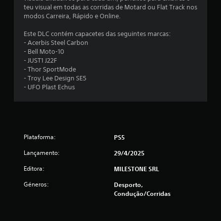
m
o
a
d
teu visual em todas as corridas de Motard ou Flat Track nos
g
l
e
modos Carreira, Rápido e Online.
m
o
d
u
m
e
m
Este DLC contém capacetes das seguintes marcas:
a
á
c
a
- Acerbis Steel Carbon
i
a
f
- Bell Moto-10
s
x
d
o
- JUST1 J22F
l
a
r
- Thor SportMode
e
i
m
m
- Troy Lee Design SE5
n
a
a
- UFO Plast Echus
t
m
n
q
o
í
u
d
o
p
e
u
u
a
r
d
l
j
a
o
Plataforma:
PS5
u
n
u
e
d
t
Lançamento:
29/4/2025
t
a
e
i
c
a
Editora:
MILESTONE SRL
u
l
t
m
i
i
o
Géneros:
Desporto,
p
z
r
Condução/corridas
e
a
n
n
r
d
á
í
o
-