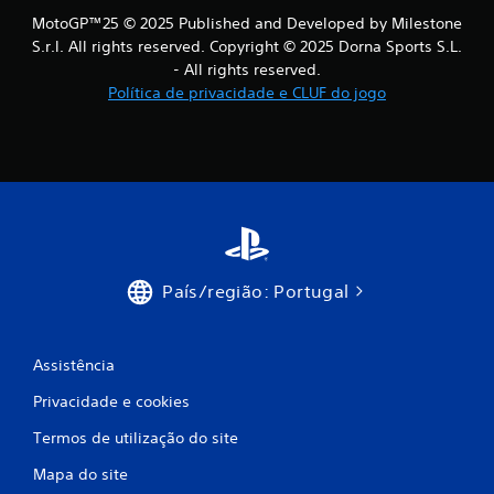
1
t
MotoGP™25 © 2025 Published and Developed by Milestone
u
1
a
S.r.l. All rights reserved. Copyright © 2025 Dorna Sports S.L.
r
- All rights reserved.
c
a
Política de privacidade e CLUF do jogo
ç
l
õ
e
a
s
e
s
s
p
s
e
c
i
í
País/região: Portugal
f
f
i
c
i
a
Assistência
s
c
Privacidade e cookies
.
Termos de utilização do site
a
P
Mapa do site
a
ç