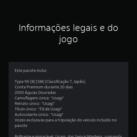
c
a
ç
Informações legais e do
ã
jogo
o
m
é
Este pacote inclui:
d
Type 90 (B) (SM) (Classificação 7, Japão)
Conta Premium durante 20 dias
i
2500 Águias Douradas
Camuflagem única: "Usagi"
a
Retrato único: "Usagi"
Título único: "Fã de Usagi"
d
Autocolante único: "Usagi"
Vozes exclusivas para a tripulação do veículo incluído no
e
pacote
Brilhante e imparável, Usagi, das Senrai Maidens, comanda