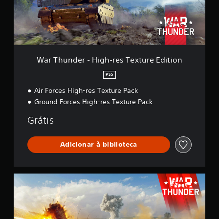
d
e
r
-
H
i
g
War Thunder - High-res Texture Edition
h
-
PS5
r
Air Forces High-res Texture Pack
e
s
Ground Forces High-res Texture Pack
T
e
Grátis
x
t
u
Adicionar à biblioteca
r
e
E
W
d
a
i
r
t
T
i
h
o