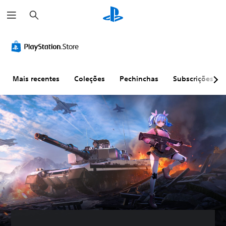
P
e
s
q
u
i
s
a
r
Mais recentes
Coleções
Pechinchas
Subscrições