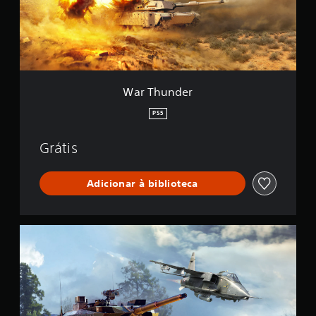
d
e
r
War Thunder
PS5
Grátis
Adicionar à biblioteca
W
a
r
T
h
u
n