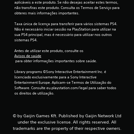
aplicáveis a este produto. Se não desejas aceitar estes termos, 
e
não transfiras este produto. Consulta os Termos de Serviço para 
obteres mais informações importantes.
m
Taxa única de licença para transferir para vários sistemas PS4. 
4
Não é necessário iniciar sessão na PlayStation para utilizar na 
sua PS4 principal, mas é necessário para utilizar nos outros 
0
sistemas PS4.
2
Antes de utilizar este produto, consulte os 
Avisos de saúde
 para obter informações importantes sobre saúde.
9
Library programs ©Sony Interactive Entertainment Inc. é 
1
licenciado exclusivamente para a Sony Interactive 
Entertainment Europe. Aplicam-se Termos de Utilização do 
9
Software. Consulte eu.playstation.com/legal para saber todos 
os direitos de utilização.
c
l
© by Gaijin Games Kft. Published by Gaijin Network Ltd
a
under the exclusive license. All rights reserved. All
s
trademarks are the property of their respective owners.