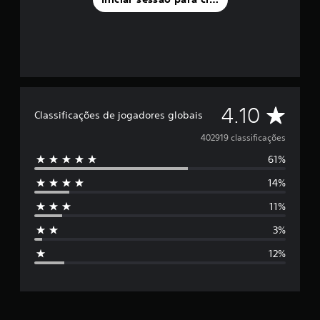
C
4.10
Classificações de jogadores globais
l
402919 classificações
61%
a
14%
s
11%
s
3%
i
12%
f
i