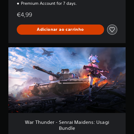
Premium Account for 7 days.
u
n
€4,99
d
l
e
Adicionar ao carrinho
W
a
r
T
h
u
n
d
e
r
-
S
e
n
War Thunder - Senrai Maidens: Usagi
r
Bundle
a