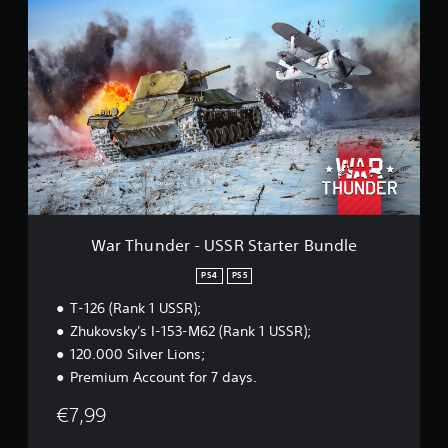
e
W
c
a
i
r
n
T
c
h
o
u
)
n
c
d
o
e
m
r
b
-
a
U
s
S
e
S
War Thunder - USSR Starter Bundle
e
R
m
S
PS4
PS5
4
t
0
T-126 (Rank 1 USSR);
a
2
r
Zhukovsky's I-153-M62 (Rank 1 USSR);
0
t
120.000 Silver Lions;
0
e
Premium Account for 7 days.
0
r
c
B
€7,99
l
u
a
n