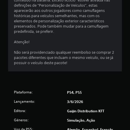
conteúdo na batalha: Exceto fictício" estiver ativada nas
definições de "Personalização de Veículos", estas
e
aparecerão aos outros jogadores como camuflagens
históricas para veículos semelhantes, mas com os
u
elementos de personalização exterior característicos
preservados. Pode também mudar para a camuflagem
m
predefinida, se preferir.
m
Atenção!
á
Não será providenciado qualquer reembolso se comprar 2
pacotes diferentes que incluam o mesmo veículo, ou se já
x
possuir o veículo deste pacote!
i
m
Plataforma:
PS4, PS5
o
Lançamento:
3/6/2026
d
Editora:
Gaijin Distribution KFT
e
Géneros:
Simulação, Ação
c
Voz da PS5:
Alemão, Espanhol, Francês