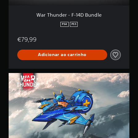
F
-
1
War Thunder - F-14D Bundle
4
D
PS4
PS5
B
u
€79,99
n
d
l
Adicionar ao carrinho
e
W
a
r
T
h
u
n
d
e
r
-
C