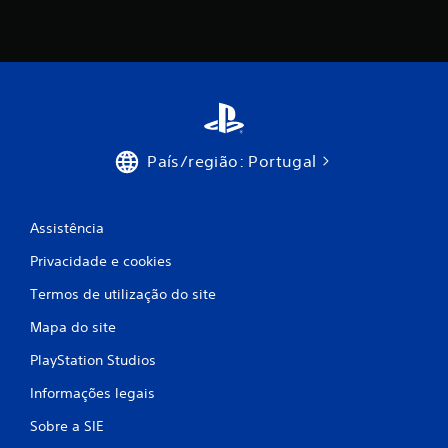
s
i
f
i
País/região: Portugal
c
a
Assistência
ç
Privacidade e cookies
õ
Termos de utilização do site
e
Mapa do site
s
PlayStation Studios
Informações legais
Sobre a SIE