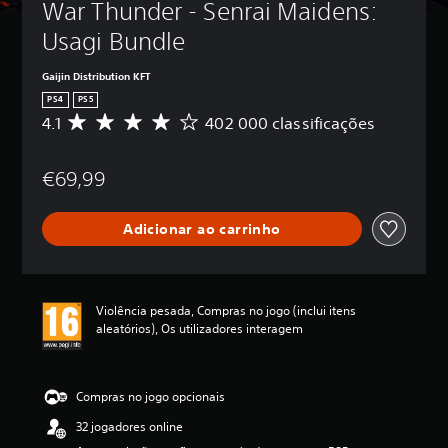
War Thunder - Senrai Maidens: 
Usagi Bundle
Gaijin Distribution KFT
PS4
PS5
4.1
402 000 classificações
C
l
a
€69,99
s
s
i
Adicionar ao carrinho
f
i
c
a
ç
Violência pesada, Compras no jogo (inclui itens
ã
aleatórios), Os utilizadores interagem
o
m
é
d
Compras no jogo opcionais
i
32 jogadores online
a
d