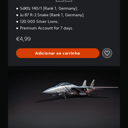
n
SdKfz 140/1 (Rank 1, Germany);
S
t
Ju 87 R-2 Snake (Rank 1, Germany);
a
120.000 Silver Lions;
r
Premium Account for 7 days.
t
e
€4,99
r
B
u
Adicionar ao carrinho
n
d
l
e
W
a
r
T
h
u
n
d
e
r
-