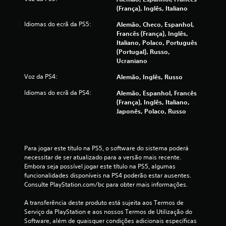
(França), Inglês, Italiano
i
Idiomas do ecrã da PS5:
Alemão, Checo, Espanhol,
n
Francês (França), Inglês,
Italiano, Polaco, Português
c
(Portugal), Russo,
Ucraniano
o
Voz da PS4:
Alemão, Inglês, Russo
)
Idiomas do ecrã da PS4:
Alemão, Espanhol, Francês
(França), Inglês, Italiano,
c
Japonês, Polaco, Russo
o
m
Para jogar este título na PS5, o software do sistema poderá 
necessitar de ser atualizado para a versão mais recente. 
b
Embora seja possível jogar este título na PS5, algumas 
funcionalidades disponíveis na PS4 poderão estar ausentes. 
a
Consulte PlayStation.com/bc para obter mais informações.
s
A transferência deste produto está sujeita aos Termos de 
Serviço da PlayStation e aos nossos Termos de Utilização do 
e
Software, além de quaisquer condições adicionais específicas 