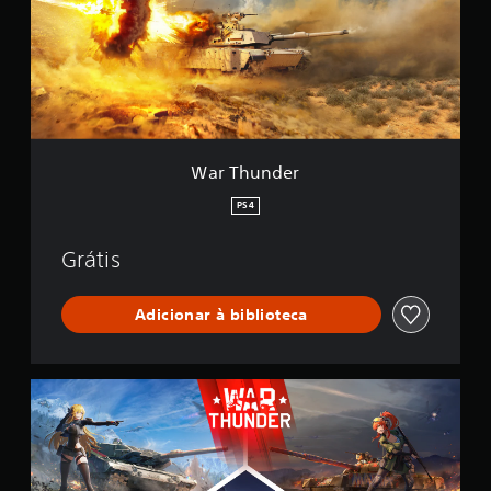
u
n
n
d
e
r
War Thunder
PS4
Grátis
Adicionar à biblioteca
W
a
r
T
h
u