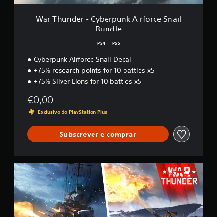
y
b
War Thunder - Cyberpunk Airforce Snail
e
Bundle
r
p
PS4
PS5
u
n
Cyberpunk Airforce Snail Decal
k
+75% research points for 10 battles x5
A
+75% Silver Lions for 10 battles x5
i
r
€0,00
f
o
Exclusivo do PlayStation Plus
r
c
Subscrever e comprar
e
S
n
a
W
i
a
l
r
B
T
u
h
n
u
d