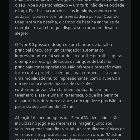
4
o seu Type 90 personalizado — um turbilhão de velocidade
.
e fogo. Ela ri-se na cara dos seus inimigos, agindo com
audácia, rapidez e com uma verdadeira paixão. Quando
1
Usagi entra na batalha, o campo de batalha enche-se de
energia — e cada tiro que dispara soa como um desafio
e
alegre!
O Type 90 possui o design de um tanque de batalha
s
principal único, com um carregador automático
impressionante de 4 segundos, o que lhe permite superar
t
o tempo de recarga de todos os tanques de batalha
principais contemporâneos. Não oferece a proteção mais
r
forte contra projéteis inimigos, mas compensa isso com
uma mobilidade muito impressionante, com o Type 90 a
e
ultrapassar a grande maioria dos veículos
contemporâneos. Vem também equipado com um
l
telémetro a laser e uma mira térmica, o que lhe permite
disparar tiros de longo alcance, com rapidez e precisão, a
a
partir do seu canhão de 120 mm.
s
Atenção! As personagens das Senrai Maidens não estão
incluídas no jogo e aparecem nas imagens junto aos
(
veículos apenas para fins visuais. As camuflagens únicas de
veículos nestes pacotes são fictícias e se a opção "Mostrar
d