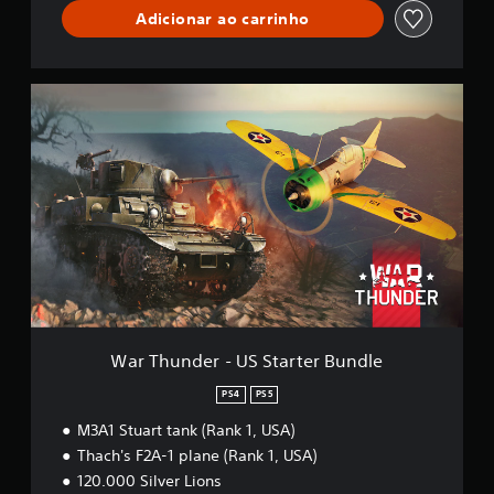
s
d
Adicionar ao carrinho
s
l
i
e
f
i
W
c
a
a
r
ç
T
õ
h
e
u
s
n
d
e
r
-
U
S
S
War Thunder - US Starter Bundle
t
a
PS4
PS5
r
M3A1 Stuart tank (Rank 1, USA)
t
e
Thach's F2A-1 plane (Rank 1, USA)
r
120.000 Silver Lions
B