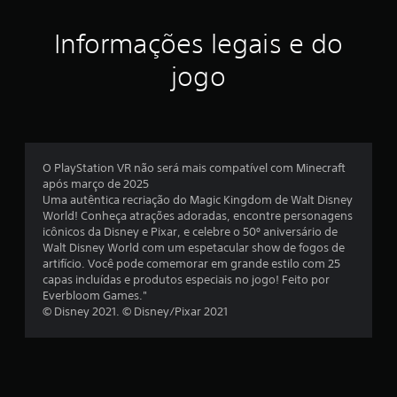
m
r
í
a
q
o
ã
p
r
u
g
m
i
Informações legais e do
u
m
e
o
r
a
l
r
q
á
á
jogo
i
a
o
u
a
s
l
s
e
j
x
f
t
p
(
u
a
u
o
b
d
i
c
r
s
á
á
i
a
s
-
s
m
l
.
O PlayStation VR não será mais compatível com Minecraft
a
l
i
m
após março de 2025
m
o
o
c
e
Uma autêntica recriação do Magic Kingdom de Walt Disney
r
(
G
n
a
World! Conheça atrações adoradas, encontre personagens
e
a
r
d
t
icônicos da Disney e Pixar, e celebre o 50º aniversário de
)
s
)
a
e
Walt Disney World com um espetacular show de fogos de
u
S
a
e
c
v
artifício. Você pode comemorar em grande estilo com 25
l
ã
c
o
capas incluídas e produtos especiais no jogo! Feito por
a
t
o
o
m
c
Everbloom Games."
ç
a
f
m
o
© Disney 2021. © Disney/Pixar 2021
r
ã
o
e
u
i
e
o
r
ç
t
m
n
m
a
r
n
d
e
r
a
o
e
c
a
n
s
s