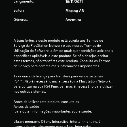
c
i
j
Lançamento:
16/11/2021
u
j
c
d
o
o
a
o
o
Editora:
a
Mojang AB
g
g
l
n
s
a
a
Géneros:
)
f
Aventura
a
P
r
d
o
l
o
o
o
r
c
g
d
t
r
t
u
e
í
e
o
A transferência deste produto está sujeita aos Termos de 
o
m
c
t
s
v
Serviço da PlayStation Network e aos nossos Termos de 
a
r
u
.
i
Utilização do Software, além de quaisquer condições adicionais 
m
s
i
l
s
específicas aplicáveis a este produto. Se não desejas aceitar 
o
a
o
u
estes termos, não transfiras este produto. Consulta os Termos 
b
p
r
e
a
de Serviço para obteres mais informações importantes.
ç
p
a
l
õ
o
a
a
.
Taxa única de licença para transferir para vários sistemas 
e
n
j
PS4™. Não é necessário iniciar sessão na PlayStation Network 
s
t
s
u
para utilizar na sua PS4 Principal, mas é necessário para utilizar 
d
o
s
nos outros sistemas.
e
s
t
e
s
d
a
Antes de utilizar este produto, consulte os 
e
e
r
e
Avisos de saúde
n
g
a
 para obter informações importantes sobre saúde.
s
r
s
m
i
a
d
Library programs ©Sony Interactive Entertainment Inc. é 
b
v
e
7
licenciado exclusivamente para a Sony Interactive 