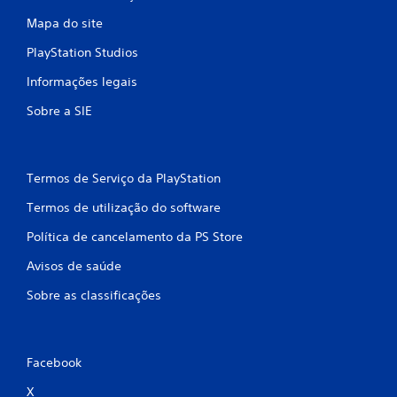
á
v
a
o
e
v
l
Mapa do site
l
e
e
PlayStation Studios
t
s
a
l
a
s
s
Informações legais
r
i
e
a
n
m
Sobre a SIE
o
f
p
j
o
r
o
r
e
g
m
Termos de Serviço da PlayStation
o
m
a
e
ç
i
Termos de utilização do software
x
õ
r
a
e
b
Política de cancelamento da PS Store
t
s
o
a
v
Avisos de saúde
t
m
i
õ
e
s
Sobre as classificações
e
n
u
s
t
a
e
r
i
n
s
a
Facebook
o
r
p
p
e
X
i