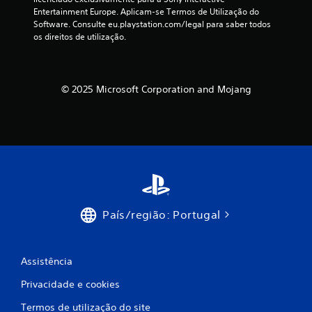
i
a
f
Entertainment Europe. Aplicam-se Termos de Utilização do 
l
ç
i
c
Software. Consulte eu.playstation.com/legal para saber todos 
i
ã
n
os direitos de utilização.
d
o
i
l
a
m
ç
d
a
õ
a
e
n
e
© 2025 Microsoft Corporation and Mojang
d
u
s
s
o
a
,
s
i
m
s
m
s
a
a
q
s
i
n
u
o
í
e
t
f
p
l
e
u
h
x
i
l
e
t
País/região: Portugal
o
p
o
c
s
e
a
.
r
d
a
m
i
Assistência
i
c
J
ç
t
i
Privacidade e cookies
o
e
o
g
õ
m
n
Termos de utilização do site