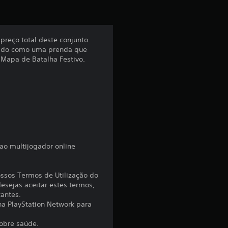
e
l
preço total deste conjunto
a
lhado como uma prenda que
 Mapa de Batalha Festivo.
s
(
d
e
ao multijogador online
u
m
ossos Termos de Utilização do
esejas aceitar estes termos,
tantes.
m
 na PlayStation Network para
á
sobre saúde.