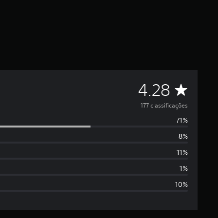
C
4.28
l
177 classificações
71%
a
8%
s
11%
s
1%
10%
i
f