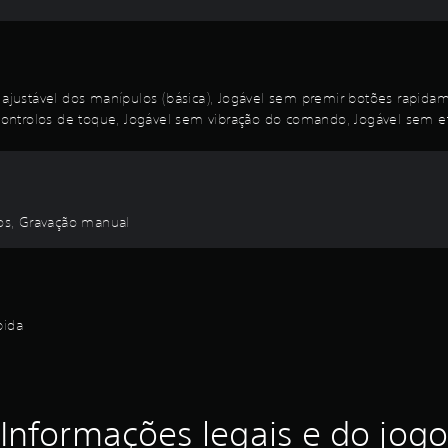
justável dos manípulos (básica), Jogável sem premir botões rapida
ntrolos de toque, Jogável sem vibração do comando, Jogável sem efe
los, Gravação manual
pida
Informações legais e do jogo