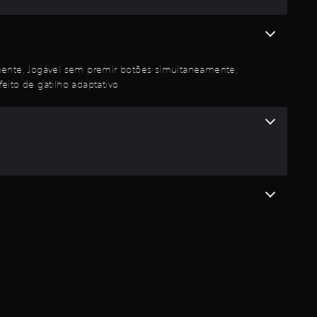
a
d
e
mente, Jogável sem premir botões simultaneamente,
4
ito de gatilho adaptativo
.
2
8
e
s
t
r