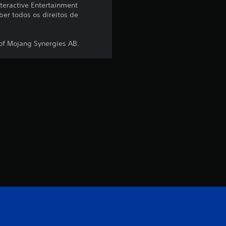
nteractive Entertainment
x
er todos os direitos de
i
of Mojang Synergies AB.
m
o
d
e
c
i
n
c