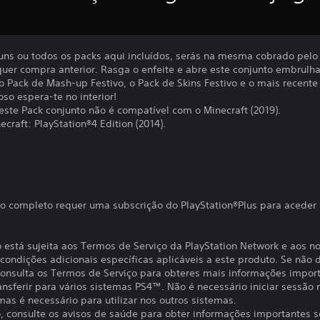
ns ou todos os packs aqui incluídos, serás na mesma cobrado pelo 
er compra anterior. Rasga o enfeite e abre este conjunto embru
 Pack de Mash-up Festivo, o Pack de Skins Festivo e o mais recente
so espera-te no interior!
ste Pack conjunto não é compatível com o Minecraft (2019).
craft: PlayStation®4 Edition (2014).
o completo requer uma subscrição do PlayStation®Plus para aceder 
o está sujeita aos Termos de Serviço da PlayStation Network e aos n
ondições adicionais específicas aplicáveis a este produto. Se não d
 Consulta os Termos de Serviço para obteres mais informações impor
ansferir para vários sistemas PS4™. Não é necessário iniciar sessão
 mas é necessário para utilizar nos outros sistemas.
to, consulte os avisos de saúde para obter informações importantes 