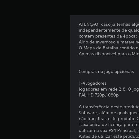
e
e
)
a
r
r
d
o
L
P
e
e
u
o
e
c
c
ATENÇÃO: caso já tenhas algu
v
d
m
e
o
independentemente de qualqu
i
e
b
b
m
contém presentes da época: o
r
j
e
r
a
Algo de invernoso e maravilho
s
o
r
l
e
O Mapa de Batalha contido ne
o
g
p
g
Apenas disponível para o Mine
t
n
a
a
u
s
r
e
l
m
a
s
s
a
r
Compras no jogo opcionais
o
e
d
v
e
s
m
r
o
m
1-4 Jogadores
e
q
a
a
s
Jogadores em rede 2-8. O jog
u
u
s
p
PAL HD 720p,1080p
c
r
a
,
e
e
o
i
e
a
A transferência deste produt
d
s
n
x
m
Software, além de quaisquer c
o
q
t
p
e
não transfiras este produto.
r
u
r
r
n
Taxa única de licença para tr
.
e
e
t
o
utilizar na sua PS4 Principal,
r
s
o
Antes de utilizar este produ
l
m