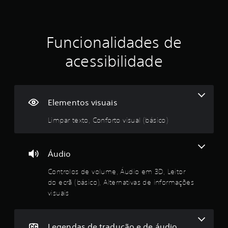
c
l
p
e
g
o
g
a
t
a
a
n
u
l
e
r
s
m
a
s
s
ç
a
Funcionalidades de
r
v
e
d
o
e
r
m
ã
s
o
m
a
acessibilidade
q
e
s
a
s
u
u
o
c
p
,
a
r
o
e
e
i
e
m
a
x
n
s
d
Elementos visuais
m
p
t
q
o
é
e
r
r
u
r
Limpar texto, Conforto visual (básico)
n
e
e
o
.
d
t
s
r
l
o
s
m
o
i
.
õ
L
o
Áudio
s
e
e
v
a
s
P
i
i
Controlos de volume, Áudio em 3D, Leitor
S
o
o
m
t
do ecrã (básico), Alternativas de informações
e
d
u
d
e
o
visuais
n
í
e
n
r
s
e
c
r
t
d
o
i
e
o
o
n
4
v
b
s
Legendas de tradução e de áudio