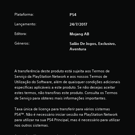
i
j
u
j
c
c
d
o
o
a
o
a
g
g
Plataforma:
l
PS4
n
i
s
a
a
f
a
P
r
Lançamento:
24/7/2017
d
o
n
l
o
o
o
r
g
d
t
Editora:
Mojang AB
r
t
u
e
c
í
e
o
Géneros:
Salão De Jogos, Exclusivo,
m
c
t
s
v
Aventura
a
r
o
u
.
i
s
i
l
s
o
a
o
)
u
p
r
e
a
ç
p
A transferência deste produto está sujeita aos Termos de 
a
c
l
õ
o
Serviço da PlayStation Network e aos nossos Termos de 
a
.
e
n
Utilização do Software, além de quaisquer condições adicionais 
j
o
s
t
específicas aplicáveis a este produto. Se não desejas aceitar 
u
d
o
estes termos, não transfiras este produto. Consulta os Termos 
s
m
e
s
de Serviço para obteres mais informações importantes.
t
s
d
a
b
e
e
Taxa única de licença para transferir para vários sistemas 
r
n
g
PS4™. Não é necessário iniciar sessão na PlayStation Network 
a
a
s
r
para utilizar na sua PS4 Principal, mas é necessário para utilizar 
s
i
a
nos outros sistemas.
d
s
b
v
e