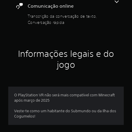
r
í
a
q
o
Comunicação online
ã
d
p
r
u
g
i
u
m
e
o
Transcrição da conversação de texto,
r
e
a
l
r
q
á
Conversação rápida
i
a
o
u
a
u
s
l
s
e
j
f
t
p
(
u
m
a
u
o
b
d
c
r
s
á
á
m
i
a
Informações legais e do
s
-
s
l
.
a
l
i
m
á
jogo
m
o
c
e
r
(
G
n
a
x
e
a
r
t
)
s
)
a
e
i
u
S
a
c
v
l
ã
c
o
a
m
t
O PlayStation VR não será mais compatível com Minecraft
o
o
m
ç
a
após março de 2025
f
m
o
o
r
ã
o
e
u
e
o
Veste-te como um habitante do Submundo ou da Ilha dos
r
ç
t
d
m
Cogumelos!
n
m
a
r
d
e
r
a
o
e
e
c
a
n
s
s