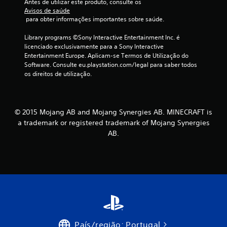
i
a
Antes de utilizar este produto, consulte os 
f
e
Avisos de saúde
l
ç
i
 para obter informações importantes sobre saúde.
i
ã
n
e
d
o
i
Library programs ©Sony Interactive Entertainment Inc. é 
a
m
ç
m
licenciado exclusivamente para a Sony Interactive 
d
a
õ
Entertainment Europe. Aplicam-se Termos de Utilização do 
e
n
e
1
Software. Consulte eu.playstation.com/legal para saber todos 
d
u
s
os direitos de utilização.
o
a
,
6
s
i
m
m
s
a
2
a
q
s
n
u
© 2015 Mojang AB and Mojang Synergies AB. MINECRAFT is
o
7
í
e
t
a trademark or registered trademark of Mojang Synergies
p
l
e
AB.
c
u
h
x
l
e
t
l
o
p
o
s
e
a
.
r
a
d
m
i
i
s
c
J
t
i
o
e
o
s
g
m
n
País/região: Portugal