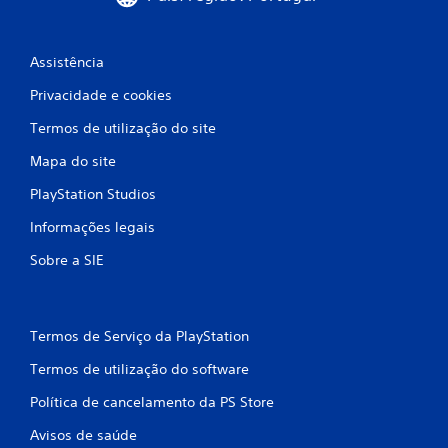
á
v
a
i
o
v
l
l
e
e
f
t
a
Assistência
l
a
s
i
s
Privacidade e cookies
r
i
e
a
n
c
m
Termos de utilização do site
o
f
p
j
o
a
Mapa do site
r
o
r
e
g
m
PlayStation Studios
ç
o
m
a
e
ç
i
Informações legais
õ
x
õ
r
a
e
Sobre a SIE
b
e
t
s
o
a
v
t
s
m
i
õ
e
s
Termos de Serviço da PlayStation
e
n
u
s
t
a
Termos de utilização do software
e
r
i
n
Política de cancelamento da PS Store
s
a
o
r
p
Avisos de saúde
p
e
i