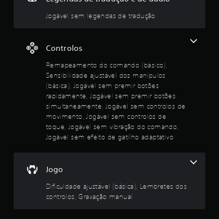
e
e
e
i
e
s
.
r
c
e
l
Jogável sem legendas de tradução
p
o
r
f
i
r
s
2
e
ã
d
e
c
i
(
a
d
Controlos
o
6
t
b
d
e
n
o
á
e
f
Remapeamento do comando (básico),
t
e
s
s
i
a
r
Sensibilidade ajustável dos manípulos
d
i
n
o
j
s
e
(básica), Jogável sem premir botões
i
c
l
u
c
rapidamente, Jogável sem premir botões
d
o
o
â
t
s
simultaneamente, Jogável sem controlos de
o
s
)
m
t
movimento, Jogável sem controlos de
s
d
a
r
á
O
p
toque, Jogável sem vibração do comando,
o
r
l
v
a
j
Jogável sem efeito de gatilho adaptativo
a
e
e
e
r
o
d
i
l
a
g
u
l
t
c
d
o
r
o
Jogo
o
e
o
a
a
r
m
m
s
n
d
Dificuldade ajustável (básica), Lembretes dos
u
q
t
m
s
o
controlos, Gravação manual
n
u
e
a
e
i
a
o
n
c
(
c
l
j