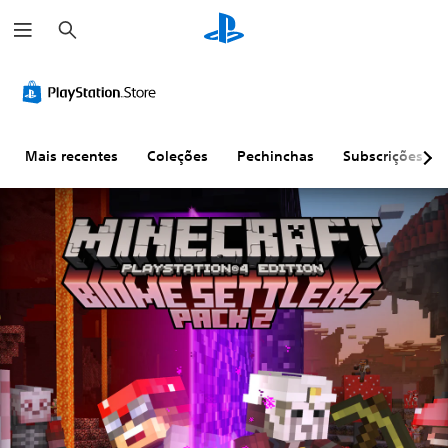
P
e
s
q
L
C
J
R
D
T
u
i
o
o
e
i
r
i
m
n
g
m
f
a
s
p
t
á
a
i
n
a
r
a
r
v
p
c
s
Mais recentes
Coleções
Pechinchas
Subscrições
r
o
e
e
u
c
t
l
l
a
l
r
e
o
s
m
d
i
x
s
e
e
a
ç
t
d
m
n
d
ã
o
e
l
t
e
o
v
e
o
a
d
O
o
g
d
j
a
t
l
e
o
u
c
e
x
u
n
c
s
o
t
m
d
o
t
n
o
e
a
m
á
v
d
s
a
v
e
P
o
d
n
e
r
o
s
e
d
l
s
d
m