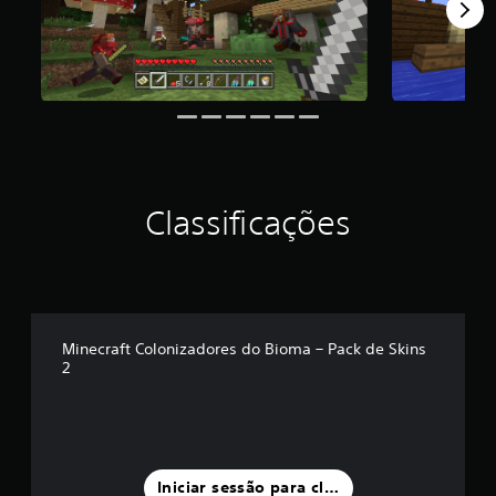
s
i
l
m
n
n
e
e
o
o
n
a
a
u
m
e
n
í
m
t
m
v
ã
v
m
a
i
m
o
o
e
i
v
á
3
z
i
l
s
o
x
D
a
n
d
f
p
i
l
P
c
e
á
r
m
t
o
l
d
c
e
o
a
d
u
i
i
d
d
.
e
Classificações
i
f
l
e
e
d
d
i
d
f
c
e
C
i
c
e
i
i
f
á
u
o
l
n
n
i
l
l
e
i
c
n
n
o
d
r
d
o
v
i
g
a
.
o
)
e
Minecraft Colonizadores do Bioma – Pack de Skins
r
o
d
,
c
r
2
a
f
e
o
o
s
s
C
a
a
u
m
a
a
o
l
l
é
b
í
ç
n
a
t
f
a
d
ã
d
e
f
o
s
a
o
r
o
r
e
o
Iniciar sessão para classificar
d
.
n