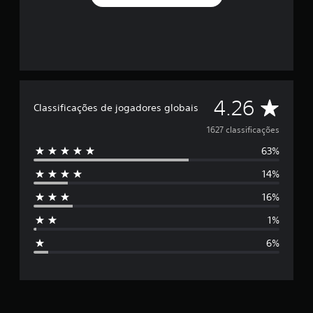
n
e
r
r
e
a
e
m
á
t
á
t
c
1
p
o
u
i
i
,
i
v
d
v
d
6
d
i
i
o
a
0
o
a
s
p
c
0
d
u
r
o
P
0
e
e
C
a
m
o
c
4.26
Classificações de jogadores globais
f
d
p
d
l
l
o
e
l
a
e
a
(
1627 classificações
r
f
t
e
s
b
m
i
63%
i
n
a
s
á
a
n
b
v
i
s
a
14%
i
i
i
f
s
p
i
d
l
a
i
o
16%
c
o
i
r
c
s
d
o
.
d
e
a
1%
e
)
a
r
ç
i
r
d
e
õ
6%
P
L
o
e
c
e
f
o
u
e
c
e
s
d
v
m
o
b
i
e
i
b
m
e
j
r
r
a
r
o
s