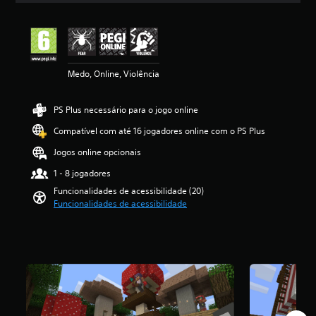
e
s
n
f
e
n
a
s
d
d
i
s
t
ç
d
e
a
o
e
r
ã
e
á
s
g
n
o
o
t
u
d
e
t
l
m
e
d
e
r
Medo, Online, Violência
a
o
é
x
i
t
a
d
s
d
t
o
r
l
o
p
i
o
i
PS Plus necessário para o jogo online
a
d
d
a
a
p
n
d
o
e
r
d
o
Compatível com até 16 jogadores online com o PS Plus
d
u
j
u
a
e
d
i
ç
o
m
u
4
Jogos online opcionais
e
v
ã
g
a
m
.
m
i
1 - 8 jogadores
o
o
f
e
2
-
d
p
e
o
s
6
Funcionalidades de acessibilidade (20)
l
u
o
s
r
q
e
Funcionalidades de acessibilidade
h
a
r
c
m
u
s
e
i
q
o
a
e
t
s
s
u
l
q
m
r
e
.
e
h
u
a
e
r
o
e
e
a
l
l
t
n
o
l
a
i
Á
í
d
t
t
s
d
u
t
o
o
e
(
a
d
u
u
r
r
d