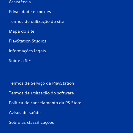
Assistência
d
Privacidade e cookies
e
Termos de utilização do site
c
Mapa do site
i
PlayStation Studios
n
Informações legais
c
Sobre a SIE
o
)
Termos de Serviço da PlayStation
c
Termos de utilização do software
o
Política de cancelamento da PS Store
Avisos de saúde
m
Sobre as classificações
b