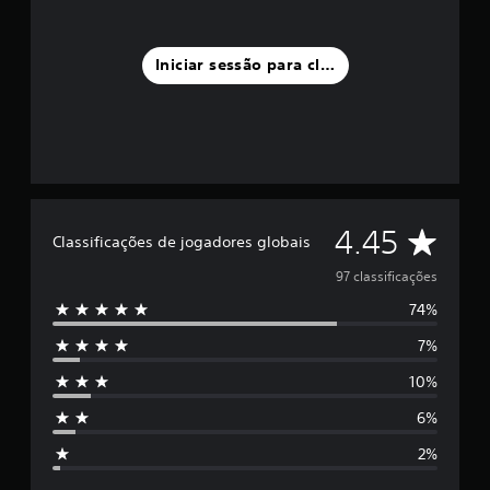
e
m
9
Iniciar sessão para classificar
7
c
l
a
s
s
i
f
C
4.45
i
Classificações de jogadores globais
c
l
a
97 classificações
ç
74%
a
õ
e
7%
s
s
10%
s
6%
i
2%
f