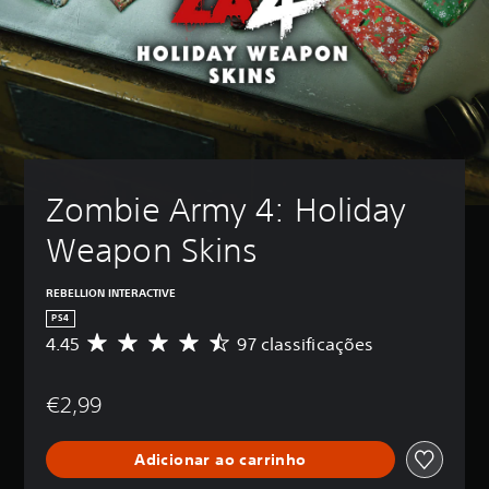
Zombie Army 4: Holiday 
Weapon Skins
REBELLION INTERACTIVE
PS4
4.45
97 classificações
C
l
a
€2,99
s
s
i
Adicionar ao carrinho
f
i