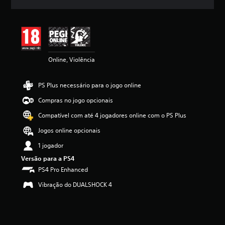
c
a
ç
ã
o
m
Online, Violência
é
d
i
PS Plus necessário para o jogo online
a
d
Compras no jogo opcionais
e
4
Compatível com até 4 jogadores online com o PS Plus
.
Jogos online opcionais
4
5
1 jogador
e
Versão para a PS4
s
t
PS4 Pro Enhanced
r
Vibração do DUALSHOCK 4
e
l
a
s
(