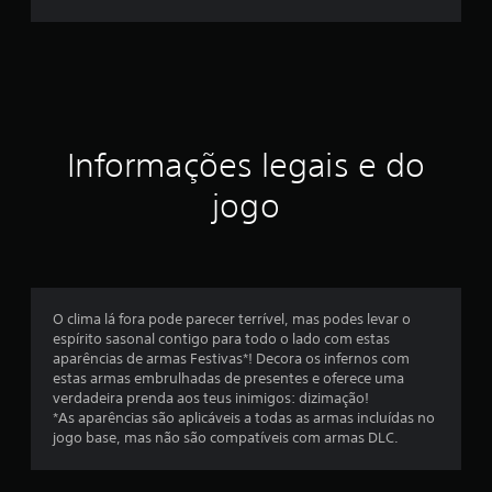
i
c
a
ç
Informações legais e do
ã
jogo
o
m
é
O clima lá fora pode parecer terrível, mas podes levar o
espírito sasonal contigo para todo o lado com estas
d
aparências de armas Festivas*! Decora os infernos com
estas armas embrulhadas de presentes e oferece uma
i
verdadeira prenda aos teus inimigos: dizimação!
*As aparências são aplicáveis a todas as armas incluídas no
a
jogo base, mas não são compatíveis com armas DLC.
d