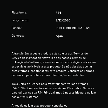
e
Plataforma:
PS4
4
Lançamento:
8/12/2020
.
Editora:
REBELLION INTERACTIVE
4
Géneros:
Ação
5
e
A transferência deste produto está sujeita aos Termos de 
Serviço da PlayStation Network e aos nossos Termos de 
s
Utilização do Software, além de quaisquer condições adicionais 
específicas aplicáveis a este produto. Se não desejas aceitar 
t
estes termos, não transfiras este produto. Consulta os Termos 
de Serviço para obteres mais informações importantes.
r
Taxa única de licença para transferir para vários sistemas 
e
PS4™. Não é necessário iniciar sessão na PlayStation Network 
para utilizar na sua PS4 Principal, mas é necessário para utilizar 
l
nos outros sistemas.
a
Antes de utilizar este produto, consulte os 