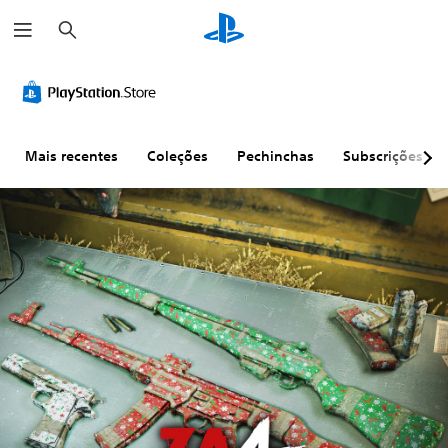
P
e
s
q
u
i
s
a
r
Mais recentes
Coleções
Pechinchas
Subscrições