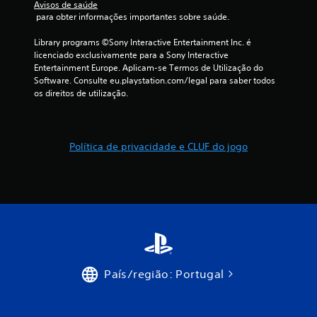
Avisos de saúde
s
 para obter informações importantes sobre saúde.
(
Library programs ©Sony Interactive Entertainment Inc. é 
licenciado exclusivamente para a Sony Interactive 
d
Entertainment Europe. Aplicam-se Termos de Utilização do 
Software. Consulte eu.playstation.com/legal para saber todos 
e
os direitos de utilização.
u
m
Política de privacidade e CLUF do jogo
m
á
x
i
m
País/região: Portugal
o